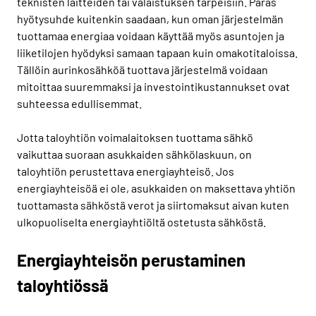
teknisten laitteiden tai valaistuksen tarpeisiin. Paras
hyötysuhde kuitenkin saadaan, kun oman järjestelmän
tuottamaa energiaa voidaan käyttää myös asuntojen ja
liiketilojen hyödyksi samaan tapaan kuin omakotitaloissa.
Tällöin aurinkosähköä tuottava järjestelmä voidaan
mitoittaa suuremmaksi ja investointikustannukset ovat
suhteessa edullisemmat.
Jotta taloyhtiön voimalaitoksen tuottama sähkö
vaikuttaa suoraan asukkaiden sähkölaskuun, on
taloyhtiön perustettava energiayhteisö. Jos
energiayhteisöä ei ole, asukkaiden on maksettava yhtiön
tuottamasta sähköstä verot ja siirtomaksut aivan kuten
ulkopuoliselta energiayhtiöltä ostetusta sähköstä.
Energiayhteisön perustaminen
taloyhtiössä