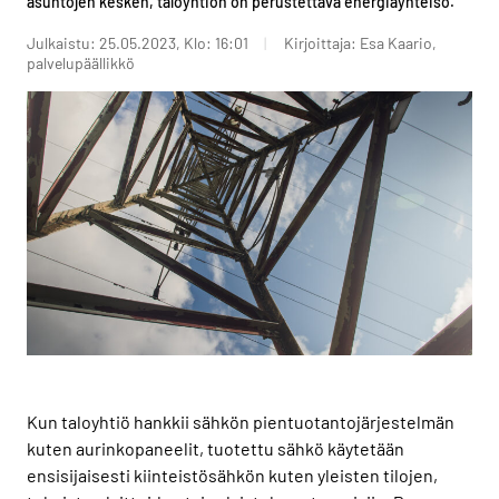
asuntojen kesken, taloyhtiön on perustettava energiayhteisö.
Julkaistu: 25.05.2023, Klo: 16:01
Kirjoittaja: Esa Kaario,
palvelupäällikkö
Kun taloyhtiö hankkii sähkön pientuotantojärjestelmän
kuten aurinkopaneelit, tuotettu sähkö käytetään
ensisijaisesti kiinteistösähkön kuten yleisten tilojen,