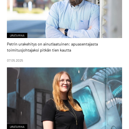
URATARINA
Petrin urakehitys on ainutlaatuinen: apuasentajasta
toimitusjohtajaksi pitkän tien kautta
07.05.2025
URATARINA