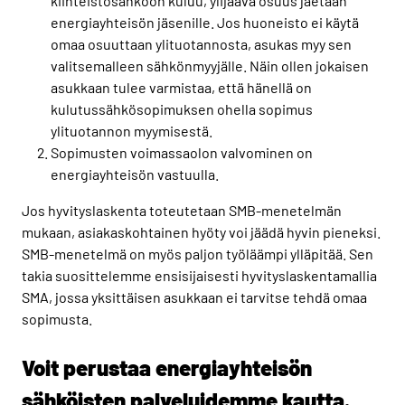
kiinteistösähköön kuluu, ylijäävä osuus jaetaan
energiayhteisön jäsenille. Jos huoneisto ei käytä
omaa osuuttaan ylituotannosta, asukas myy sen
valitsemalleen sähkönmyyjälle. Näin ollen jokaisen
asukkaan tulee varmistaa, että hänellä on
kulutussähkösopimuksen ohella sopimus
ylituotannon myymisestä.
Sopimusten voimassaolon valvominen on
energiayhteisön vastuulla.
Jos hyvityslaskenta toteutetaan SMB-menetelmän
mukaan, asiakaskohtainen hyöty voi jäädä hyvin pieneksi.
SMB-menetelmä on myös paljon työläämpi ylläpitää. Sen
takia suosittelemme ensisijaisesti hyvityslaskentamallia
SMA, jossa yksittäisen asukkaan ei tarvitse tehdä omaa
sopimusta.
Voit perustaa energiayhteisön
sähköisten palveluidemme kautta.