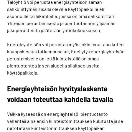
Taloyhtiö voi perustaa energiayhteisön saman
sähköliittymän sisällä oleville käyttöpaikoille eli
asunnoille tai liiketiloille, joissa on oma sähkömittari.
Yhteisön perustamisesta ja pientuotannon ylijäämän
jakoperusteista päätetään yhtiökokouksessa.
Energiayhteisön voi perustaa myös jokin muu taho kuten
kauppakeskus tai kampusalue. Edellytys energiayhteisön
perustamiselle on, että kiinteistöllä on omaa
pientuotantoa ja sen alueella sijaitsee useita
käyttöpaikkoja.
Energiayhteisön hyvityslaskenta
voidaan toteuttaa kahdella tavalla
Vaikka kyseessä on energiayhteisö, pientuotanto
vähentää aina ensin kiinteistömittauksen kulutusta ja se
netotetaan kiinteistönmittauksen käyttöpaikan