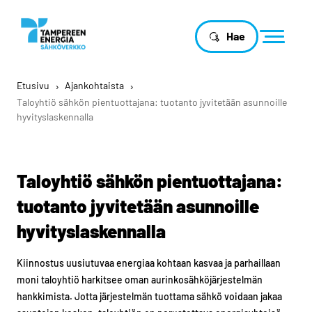
Hae
Etusivu
›
Ajankohtaista
›
Taloyhtiö sähkön pientuottajana: tuotanto jyvitetään asunnoille
hyvityslaskennalla
Taloyhtiö sähkön pientuottajana:
tuotanto jyvitetään asunnoille
hyvityslaskennalla
Kiinnostus uusiutuvaa energiaa kohtaan kasvaa ja parhaillaan
moni taloyhtiö harkitsee oman aurinkosähköjärjestelmän
hankkimista. Jotta järjestelmän tuottama sähkö voidaan jakaa