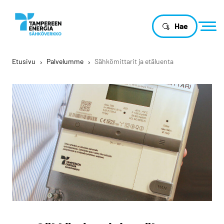
Hae
Etusivu
›
Palvelumme
›
Sähkömittarit ja etäluenta