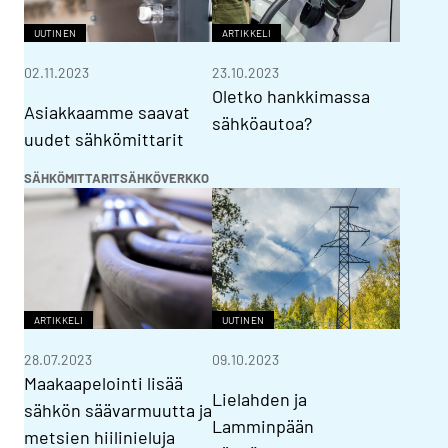
UUTINEN
ARTIKKELI
02.11.2023
23.10.2023
Oletko hankkimassa
Asiakkaamme saavat
sähköautoa?
uudet sähkömittarit
SÄHKÖMITTARIT
SÄHKÖVERKKO
ARTIKKELI
UUTINEN
28.07.2023
09.10.2023
Maakaapelointi lisää
Lielahden ja
sähkön säävarmuutta ja
Lamminpään
metsien hiilinieluja