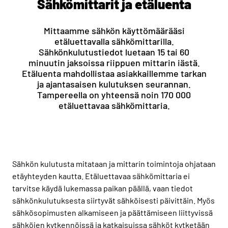
Sähkömittarit ja etäluenta
Mittaamme sähkön käyttömäärääsi
etäluettavalla sähkömittarilla.
Sähkönkulutustiedot luetaan 15 tai 60
minuutin jaksoissa riippuen mittarin iästä.
Etäluenta mahdollistaa asiakkaillemme tarkan
ja ajantasaisen kulutuksen seurannan.
Tampereella on yhteensä noin 170 000
etäluettavaa sähkömittaria.
Sähkön kulutusta mitataan ja mittarin toimintoja ohjataan
etäyhteyden kautta. Etäluettavaa sähkömittaria ei
tarvitse käydä lukemassa paikan päällä, vaan tiedot
sähkönkulutuksesta siirtyvät sähköisesti päivittäin. Myös
sähkösopimusten alkamiseen ja päättämiseen liittyvissä
sähköjen kytkennöissä ja katkaisuissa sähköt kytketään