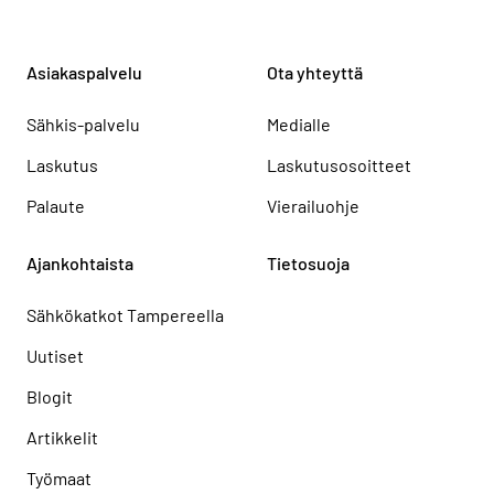
Asiakaspalvelu
Ota yhteyttä
Sähkis-palvelu
Medialle
Laskutus
Laskutusosoitteet
Palaute
Vierailuohje
Ajankohtaista
Tietosuoja
Sähkökatkot Tampereella
Uutiset
Blogit
Artikkelit
Työmaat