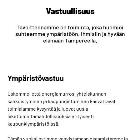
Vastuullisuus
Tavoitteenamme on toiminta, joka huomioi
suhteemme ympäristöön, ihmisiin ja hyvään
elämään Tampereella.
Ympäristövastuu
Uskomme, että energiamurros, yhteiskunnan
sähköistyminen ja kaupungistuminen kasvattavat
toimialamme kysyntää ja luovat uusia
liiketoimintamahdollisuuksia erityisesti
kaupunkiympäristöissä.
Tämän vuoksi pyrimme vahvistamaan osaamistamme ja