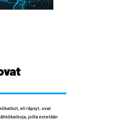
ovat
katkot, eli räpsyt, ovat
hkökatkoja, joilla estetään