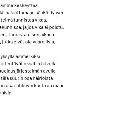
lmämme keskeyttää
kii palauttamaan sähköt lyhyen
stelmä tunnistaa vikaa.
kunnissa, ja jos vika ei poistu,
en. Tunnistamisen aikana
 jotka eivät ole vaarallisia.
syksyllä esimerkiksi
 lentävät oksat ja talvella
uojausjärjestelmän avulla
illä suurin osa häiriöistä
rin osa sähköverkosta on maan
naisia.