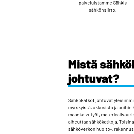
palveluistamme Sähkis
sähkönsiirto.
Mistä sähkö
johtuvat?
Sähkökatkot johtuvat yleisimmin
myrskyistä, ukkosista ja puihin
maankaivutyöt, materiaalivaurio
aiheuttaa sähkökatkoja. Toisina
sähköverkon huolto-, rakennus-,