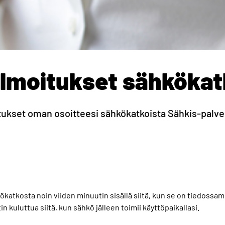
 ilmoitukset sähkökat
itukset oman osoitteesi sähkökatkoista Sähkis-pal
katkosta noin viiden minuutin sisällä siitä, kun se on tiedossam
n kuluttua siitä, kun sähkö jälleen toimii käyttöpaikallasi.