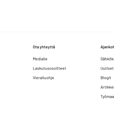
Ota yhteyttä
Ajankoh
Medialle
Sähkök
Laskutusosoitteet
Uutiset
Vierailuohje
Blogit
Artikkel
Työmaa