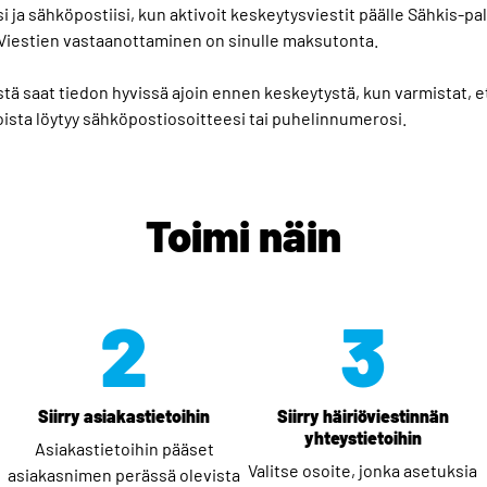
 ja sähköpostiisi, kun aktivoit keskeytysviestit päälle Sähkis-pa
 Viestien vastaanottaminen on sinulle maksutonta.
stä saat tiedon hyvissä ajoin ennen keskeytystä, kun varmistat, e
oista löytyy sähköpostiosoitteesi tai puhelinnumerosi.
Toimi näin
2
3
Siirry asiakastietoihin
Siirry häiriöviestinnän
yhteystietoihin
Asiakastietoihin pääset
Valitse osoite, jonka asetuksia
asiakasnimen perässä olevista