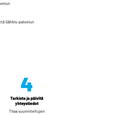
lvelun
ttä Sähkis-palvelun
4
Tarkista ja päivitä
yhteystiedot
Tilaa suunniteltujen