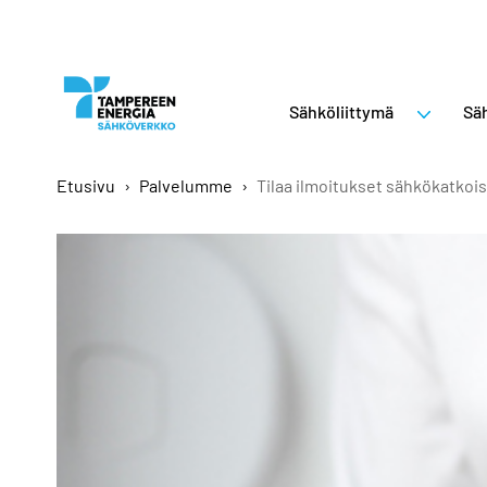
Sähköliittymä
Säh
Etusivu
›
Palvelumme
›
Tilaa ilmoitukset sähkökatkois