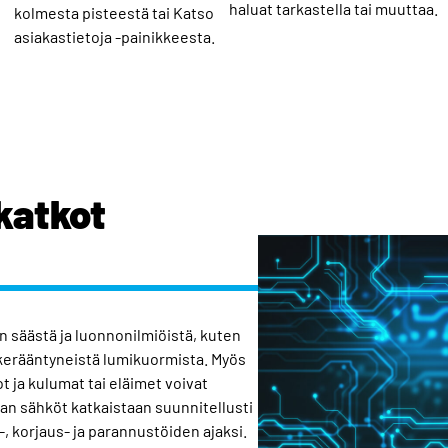
haluat tarkastella tai muuttaa.
kolmesta pisteestä tai Katso
asiakastietoja -painikkeesta.
katkot
 säästä ja luonnonilmiöistä, kuten
 kerääntyneistä lumikuormista. Myös
t ja kulumat tai eläimet voivat
an sähköt katkaistaan suunnitellusti
 korjaus- ja parannustöiden ajaksi.