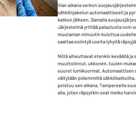
Vian aikana verkon suojausjärjeste
sähkönjakelun automaattisesti ja pyr
katkon jälkeen. Samalla suojausjärje
Järjestelmä yrittää palautusta noin se
muutaman minuutin kuluttua uudelle
saattaa esiintyä useita lyhyitä räpsyjä,
Niitä aiheuttavat etenkin keväällä ja 
muuttolinnut, ukkonen, tuulen mukana
suuret lumikuormat. Automaattisen s
vältytään pidemmiltä sähkökatkoilta, s
poistuu sen aikana. Tampereella suu
alla, joten räpsytkin ovat melko harvi