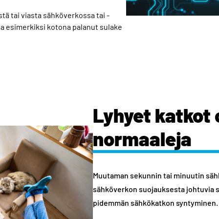
tä tai viasta sähköverkossa tai -
aa esimerkiksi kotona palanut sulake
Lyhyet katkot 
normaaleja
Muutaman sekunnin tai minuutin sähkö
sähköverkon suojauksesta johtuvia sä
pidemmän sähkökatkon syntyminen.