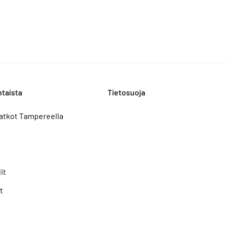
taista
Tietosuoja
atkot Tampereella
it
t