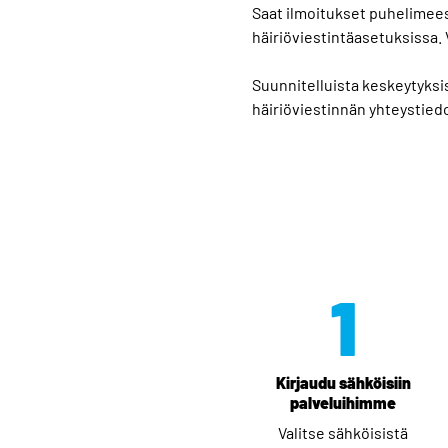
Saat ilmoitukset puhelimeesi
häiriöviestintäasetuksissa.
Suunnitelluista keskeytyksi
häiriöviestinnän yhteystied
1
Kirjaudu sähköisiin
palveluihimme
Valitse sähköisistä