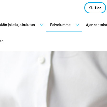
Hae
kön jakelu ja kulutus
Palvelumme
Ajankohtais
ta