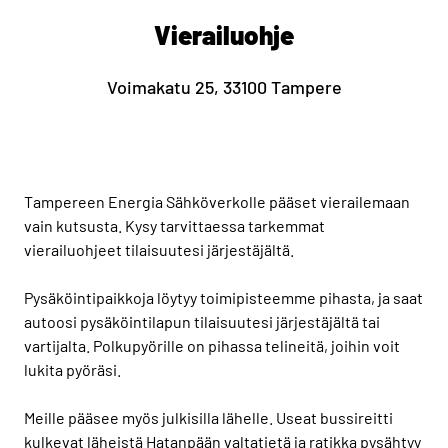
Vierailuohje
Voimakatu 25, 33100 Tampere
Tampereen Energia Sähköverkolle pääset vierailemaan
vain kutsusta. Kysy tarvittaessa tarkemmat
vierailuohjeet tilaisuutesi järjestäjältä.
Pysäköintipaikkoja löytyy toimipisteemme pihasta, ja saat
autoosi pysäköintilapun tilaisuutesi järjestäjältä tai
vartijalta. Polkupyörille on pihassa telineitä, joihin voit
lukita pyöräsi.
Meille pääsee myös julkisilla lähelle. Useat bussireitti
kulkevat läheistä Hatanpään valtatietä ja ratikka pysähtyy