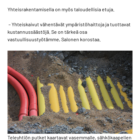
Yhteisrakentamisella on myös taloudellisia etuja.
– Yhteiskaivut vähentävät ympäristöhaittoja ja tuottavat
kustannussäästöjä. Se on tärkeä osa
vastuullisuustyötämme, Salonen korostaa.
Teleyhtiön putket kaartavat vasemmalle, sähkökaapelien