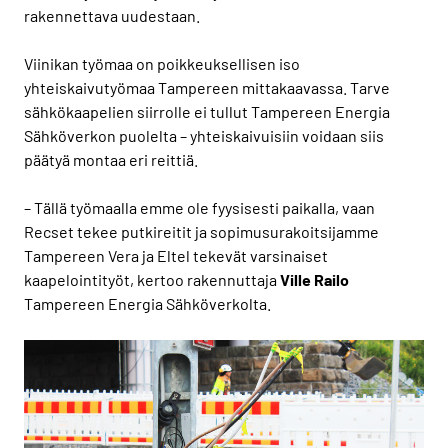
rakennettava uudestaan.
Viinikan työmaa on poikkeuksellisen iso
yhteiskaivutyömaa Tampereen mittakaavassa. Tarve
sähkökaapelien siirrolle ei tullut Tampereen Energia
Sähköverkon puolelta – yhteiskaivuisiin voidaan siis
päätyä montaa eri reittiä.
– Tällä työmaalla emme ole fyysisesti paikalla, vaan
Recset tekee putkireitit ja sopimusurakoitsijamme
Tampereen Vera ja Eltel tekevät varsinaiset
kaapelointityöt, kertoo rakennuttaja
Ville Railo
Tampereen Energia Sähköverkolta.