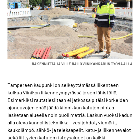
RAKENNUTTAJA VILLE RAILO VIINIKANKADUN TYÖMAALLA
Tampereen kaupunki on selkeyttämässä liikenteen
kulkua Viinikan liikenneympyrässä ja sen lähistöllä.
Esimerkiksi rautatiesiltaan ei jatkossa pitäisi korkeiden
ajoneuvojen enää jäädä kiinni, kun katujen pintaa
lasketaan alueella noin puoli metriä. Laskun vuoksi kadun
alla oleva kunnallistekniikka – vesijohdot, viemärit,
kaukolämpö, sähkö- ja telekaapelit, katu- ja liikennevalot
sekä liittyvien katujen risteysalueet on kaikki