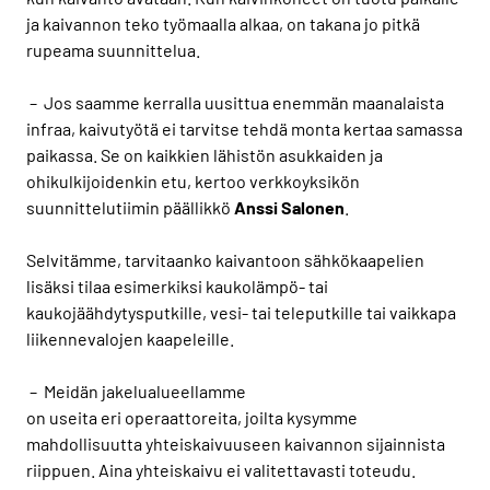
ja kaivannon teko työmaalla alkaa, on takana jo pitkä
rupeama suunnittelua.
– Jos saamme kerralla uusittua enemmän maanalaista
infraa, kaivutyötä ei tarvitse tehdä monta kertaa samassa
paikassa. Se on kaikkien lähistön asukkaiden ja
ohikulkijoidenkin etu, kertoo verkkoyksikön
suunnittelutiimin päällikkö
Anssi Salonen
.
Selvitämme, tarvitaanko kaivantoon sähkökaapelien
lisäksi tilaa esimerkiksi kaukolämpö- tai
kaukojäähdytysputkille, vesi- tai teleputkille tai vaikkapa
liikennevalojen kaapeleille.
– Meidän jakelualueellamme
on useita eri operaattoreita, joilta kysymme
mahdollisuutta yhteiskaivuuseen kaivannon sijainnista
riippuen. Aina yhteiskaivu ei valitettavasti toteudu.