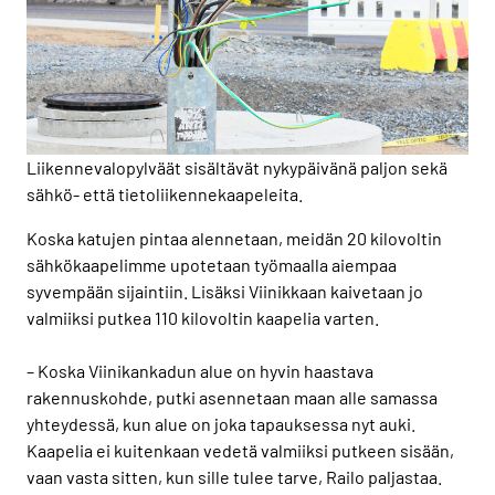
Liikennevalopylväät sisältävät nykypäivänä paljon sekä
sähkö- että tietoliikennekaapeleita.
Koska katujen pintaa alennetaan, meidän 20 kilovoltin
sähkökaapelimme upotetaan työmaalla aiempaa
syvempään sijaintiin. Lisäksi Viinikkaan kaivetaan jo
valmiiksi putkea 110 kilovoltin kaapelia varten.
– Koska Viinikankadun alue on hyvin haastava
rakennuskohde, putki asennetaan maan alle samassa
yhteydessä, kun alue on joka tapauksessa nyt auki.
Kaapelia ei kuitenkaan vedetä valmiiksi putkeen sisään,
vaan vasta sitten, kun sille tulee tarve, Railo paljastaa.