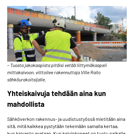
–
Tuosta jakokaapista pitäisi vetää liittymäkaapeli
mittakaivoon, viittoilee rakennuttaja Ville Railo
sähköurakoitsijalle.
Yhteiskaivuja tehdään aina kun
mahdollista
Sähköverkon rakennus- ja uudistustyössä mietitään aina
sitä, mitä kaikkea pystytään tekemään samalla kertaa,
kun kaivanto avataan. Kun kaivinkoneet on tuotu paikalle