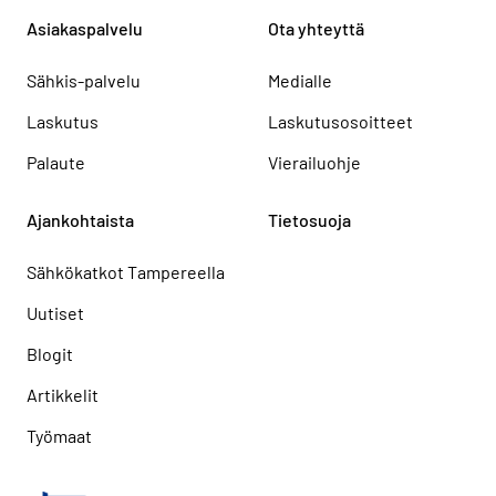
Asiakaspalvelu
Ota yhteyttä
Sähkis-palvelu
Medialle
Laskutus
Laskutusosoitteet
Palaute
Vierailuohje
Ajankohtaista
Tietosuoja
Sähkökatkot Tampereella
Uutiset
Blogit
Artikkelit
Työmaat