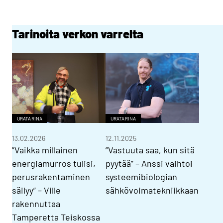
Tarinoita verkon varrelta
URATARINA
URATARINA
13.02.2026
12.11.2025
”Vaikka millainen
”Vastuuta saa, kun sitä
energiamurros tulisi,
pyytää” – Anssi vaihtoi
perusrakentaminen
systeemibiologian
säilyy” – Ville
sähkövoimatekniikkaan
rakennuttaa
Tamperetta Teiskossa