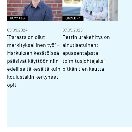
URATARINA
URATARINA
09.09.2024
07.05.2025
”Parasta on ollut
Petrin urakehitys on
merkityksellinen työ” –
ainutlaatuinen:
Markuksen kesätöissä
apuasentajasta
pääsivät käyttöön niin
toimitusjohtajaksi
edelliseltä kesältä kuin
pitkän tien kautta
koulustakin kertyneet
opit