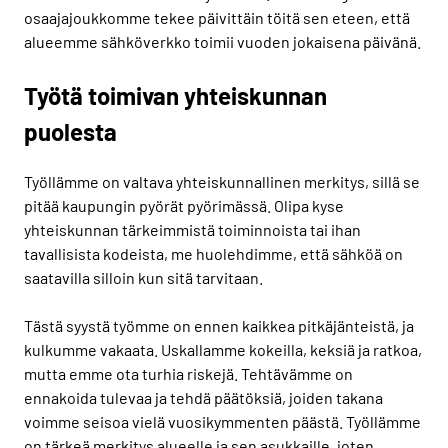
osaajajoukkomme tekee päivittäin töitä sen eteen, että
alueemme sähköverkko toimii vuoden jokaisena päivänä.
Työtä toimivan yhteiskunnan
puolesta
Työllämme on valtava yhteiskunnallinen merkitys, sillä se
pitää kaupungin pyörät pyörimässä. Olipa kyse
yhteiskunnan tärkeimmistä toiminnoista tai ihan
tavallisista kodeista, me huolehdimme, että sähköä on
saatavilla silloin kun sitä tarvitaan.
Tästä syystä työmme on ennen kaikkea pitkäjänteistä, ja
kulkumme vakaata. Uskallamme kokeilla, keksiä ja ratkoa,
mutta emme ota turhia riskejä. Tehtävämme on
ennakoida tulevaa ja tehdä päätöksiä, joiden takana
voimme seisoa vielä vuosikymmenten päästä. Työllämme
on tärkeä merkitys alueelle ja sen asukkaille, joten