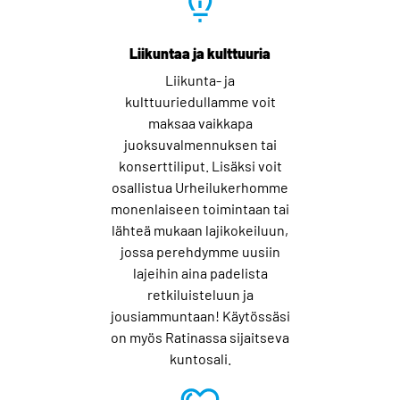
Liikuntaa ja kulttuuria
Liikunta- ja
kulttuuriedullamme voit
maksaa vaikkapa
juoksuvalmennuksen tai
konserttiliput. Lisäksi voit
osallistua Urheilukerhomme
monenlaiseen toimintaan tai
lähteä mukaan lajikokeiluun,
jossa perehdymme uusiin
lajeihin aina padelista
retkiluisteluun ja
jousiammuntaan! Käytössäsi
on myös Ratinassa sijaitseva
kuntosali.