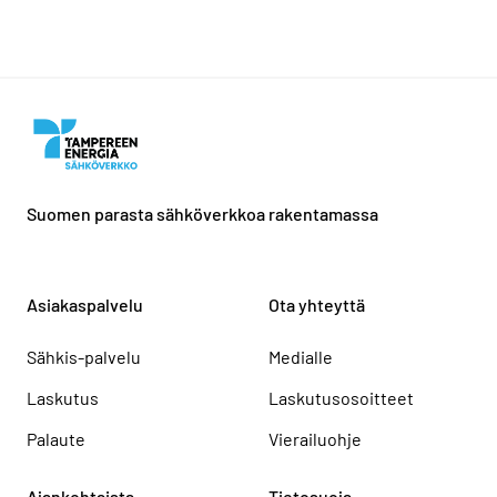
Suomen parasta sähköverkkoa rakentamassa
Asiakaspalvelu
Ota yhteyttä
Sähkis-palvelu
Medialle
Laskutus
Laskutusosoitteet
Palaute
Vierailuohje
Ajankohtaista
Tietosuoja