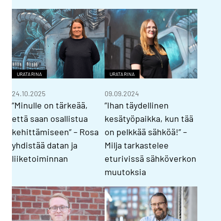
URATARINA
URATARINA
24.10.2025
09.09.2024
”Minulle on tärkeää,
”Ihan täydellinen
että saan osallistua
kesätyöpaikka, kun tää
kehittämiseen” – Rosa
on pelkkää sähköä!” –
yhdistää datan ja
Milja tarkastelee
liiketoiminnan
eturivissä sähköverkon
muutoksia