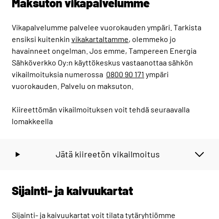
Maksuton vikapalvelumme
Vikapalvelumme palvelee vuorokauden ympäri. Tarkista
ensiksi kuitenkin
vikakartaltamme
, olemmeko jo
havainneet ongelman. Jos emme, Tampereen Energia
Sähköverkko Oy:n käyttökeskus vastaanottaa sähkön
vikailmoituksia numerossa
0800 90 171
ympäri
vuorokauden. Palvelu on maksuton.
Kiireettömän vikailmoituksen voit tehdä seuraavalla
lomakkeella
Jätä kiireetön vikailmoitus
Sijainti- ja kaivuukartat
Sijainti- ja kaivuukartat voit tilata tytäryhtiömme