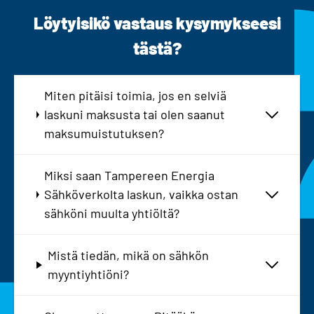
Löytyisikö vastaus kysymykseesi
tästä?
Miten pitäisi toimia, jos en selviä
laskuni maksusta tai olen saanut
maksumuistutuksen?
Miksi saan Tampereen Energia
Sähköverkolta laskun, vaikka ostan
sähköni muulta yhtiöltä?
Mistä tiedän, mikä on sähkön
myyntiyhtiöni?