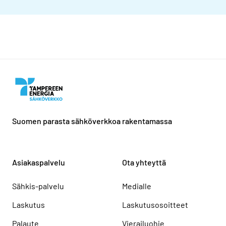
Suomen parasta sähköverkkoa rakentamassa
Asiakaspalvelu
Ota yhteyttä
Sähkis-palvelu
Medialle
Laskutus
Laskutusosoitteet
Palaute
Vierailuohje