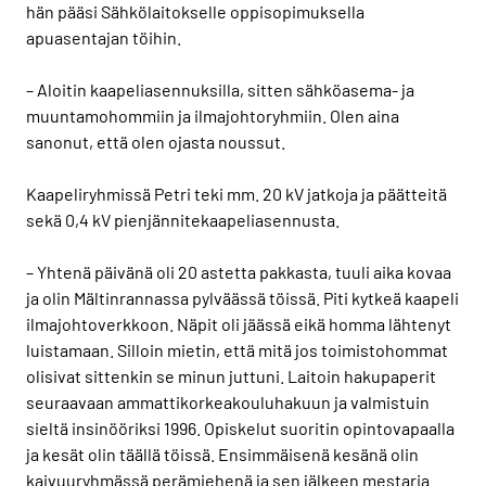
hän pääsi Sähkölaitokselle oppisopimuksella
apuasentajan töihin.
– Aloitin kaapeliasennuksilla, sitten sähköasema- ja
muuntamohommiin ja ilmajohtoryhmiin. Olen aina
sanonut, että olen ojasta noussut.
Kaapeliryhmissä Petri teki mm. 20 kV jatkoja ja päätteitä
sekä 0,4 kV pienjännitekaapeliasennusta.
– Yhtenä päivänä oli 20 astetta pakkasta, tuuli aika kovaa
ja olin Mältinrannassa pylväässä töissä. Piti kytkeä kaapeli
ilmajohtoverkkoon. Näpit oli jäässä eikä homma lähtenyt
luistamaan. Silloin mietin, että mitä jos toimistohommat
olisivat sittenkin se minun juttuni. Laitoin hakupaperit
seuraavaan ammattikorkeakouluhakuun ja valmistuin
sieltä insinööriksi 1996. Opiskelut suoritin opintovapaalla
ja kesät olin täällä töissä. Ensimmäisenä kesänä olin
kaivuuryhmässä perämiehenä ja sen jälkeen mestaria