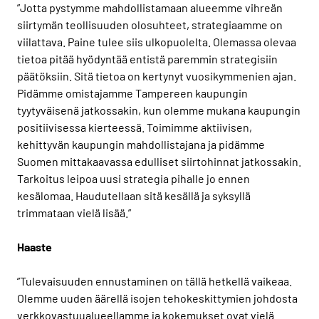
”Jotta pystymme mahdollistamaan alueemme vihreän
siirtymän teollisuuden olosuhteet, strategiaamme on
viilattava. Paine tulee siis ulkopuolelta. Olemassa olevaa
tietoa pitää hyödyntää entistä paremmin strategisiin
päätöksiin. Sitä tietoa on kertynyt vuosikymmenien ajan.
Pidämme omistajamme Tampereen kaupungin
tyytyväisenä jatkossakin, kun olemme mukana kaupungin
positiivisessa kierteessä. Toimimme aktiivisen,
kehittyvän kaupungin mahdollistajana ja pidämme
Suomen mittakaavassa edulliset siirtohinnat jatkossakin.
Tarkoitus leipoa uusi strategia pihalle jo ennen
kesälomaa. Haudutellaan sitä kesällä ja syksyllä
trimmataan vielä lisää.”
Haaste
”Tulevaisuuden ennustaminen on tällä hetkellä vaikeaa.
Olemme uuden äärellä isojen tehokeskittymien johdosta
verkkovastuualueellamme ja kokemukset ovat vielä