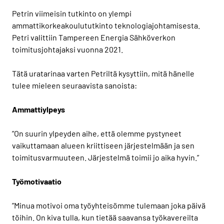
Petrin viimeisin tutkinto on ylempi
ammattikorkeakoulututkinto teknologiajohtamisesta.
Petri valittiin Tampereen Energia Sähköverkon
toimitusjohtajaksi vuonna 2021.
Tätä uratarinaa varten Petriltä kysyttiin, mitä hänelle
tulee mieleen seuraavista sanoista:
Ammattiylpeys
”On suurin ylpeyden aihe, että olemme pystyneet
vaikuttamaan alueen kriittiseen järjestelmään ja sen
toimitusvarmuuteen. Järjestelmä toimii jo aika hyvin.”
Työmotivaatio
”Minua motivoi oma työyhteisömme tulemaan joka päivä
töihin. On kiva tulla, kun tietää saavansa työkavereilta