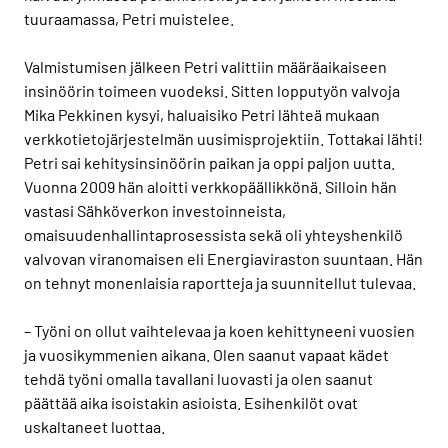
tuuraamassa, Petri muistelee.
Valmistumisen jälkeen Petri valittiin määräaikaiseen
insinöörin toimeen vuodeksi. Sitten lopputyön valvoja
Mika Pekkinen kysyi, haluaisiko Petri lähteä mukaan
verkkotietojärjestelmän uusimisprojektiin. Tottakai lähti!
Petri sai kehitysinsinöörin paikan ja oppi paljon uutta.
Vuonna 2009 hän aloitti verkkopäällikkönä. Silloin hän
vastasi Sähköverkon investoinneista,
omaisuudenhallintaprosessista sekä oli yhteyshenkilö
valvovan viranomaisen eli Energiaviraston suuntaan. Hän
on tehnyt monenlaisia raportteja ja suunnitellut tulevaa.
– Työni on ollut vaihtelevaa ja koen kehittyneeni vuosien
ja vuosikymmenien aikana. Olen saanut vapaat kädet
tehdä työni omalla tavallani luovasti ja olen saanut
päättää aika isoistakin asioista. Esihenkilöt ovat
uskaltaneet luottaa.