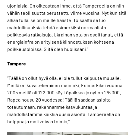
ujonlaisia. On oikeastaan ihme, että Tampereella on niin
vähän teollisuutta perustettu viime vuosina. Nyt kun sitä
alkaa tulla, se on meille haaste. Toisaalta se luo
mahdollisuuksia tehdä esimerkiksi normaalista
poikkeavia ratkaisuja. Ukrainan sota on osoittanut, että
energiainfra on erityisenä kiinnostuksen kohteena
poikkeusoloissa. Siitä olen huolissani.”
Tampere
”Täällä on ollut hyvä olla, ei ole tullut kaipuuta muualle.
Meillä on kova tekemisen meininki. Esimerkiksi vuonna
2005 meillä oli 122 000 käyttöpaikkaa ja nyt on 176 000.
Rapea nousu 20 vuodessa! Täällä saadaan asioita
toteutumaan, rakennamme kasvukuntaa ja
mahdollistamme kaikkia uusia asioita. Tampereella on
helppoa ja motivoivaa toimia.”