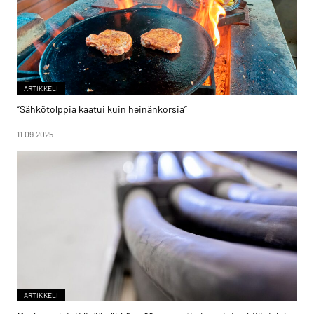
ARTIKKELI
”Sähkötolppia kaatui kuin heinänkorsia”
11.09.2025
ARTIKKELI