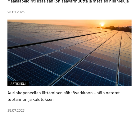
Maakaapelointi lisää sähkön säävarmuutta ja metsien hiilinieluja
28.07.2023
ARTIKKELI
Aurinkopaneelien liittäminen sähköverkkoon – näin netotat
tuotannon ja kulutuksen
25.07.2023