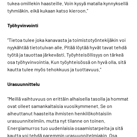
tukea omillekin haasteille. Voin kysyä matalla kynnyksellä
tyhmiäkin, eikä kukaan katso kieroon.”
Työhyvinvointi
”Tietoa tulee joka kanavasta ja toimistotyöntekijäkin voi
nyykähtää tietotulvan alle. Pitää löytää hyvät tavat tehdä
työtä ja tauottaa järkevästi. Työyhteisöllisyys on tärkeä
osa työhyvinvointia. Kun työyhteisössä on hyvä olla, sitä
kautta tulee myös tehokkuus ja tuottavuus.”
Urasuunnittelu
”Meillä vaihtuvuus on erittäin alhaisella tasolla ja hommat
ovat olleet samankaltaisia vuosikymmenet. Se on
aiheuttanut haasteita ihmisten henkilökohtaisiin
urasuunnitelmiin, mutta nyt tilanne on toinen.
Energiamurros tuo uudenlaisia osaamistarpeita ja sitä
kautta voi tehdä paremmin urasuunnitelmiakin. Osa