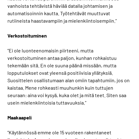
vanhoista tehtävistä häviää datalla johtamisen ja
automatisoinnin kautta. Työtehtävät muuttuvat
rutiineista haastavampiin ja mielenkiintoisempiin.”
Verkostoituminen
”Ei ole luonteenomaisin piirteeni, mutta
verkostoituminen antaa paljon, kunhan rohkaistuu
tekemään sitä. En ole suuna päänä missään, mutta
lopputulokset ovat yleensä positiivisia yllätyksiä.
Suosittelen osallistumaan alan omiin tapahtumiin, jos on
kaistaa. Mene rohkeasti muuhunkin kuin tuttujen
seuraan: aina voi kysyä, kuka olet ja mitä teet. Siten saa
usein mielenkiintoisia tuttavuuksia.”
Maakaapeli
”Käytännössä emme ole 15 vuoteen rakentaneet