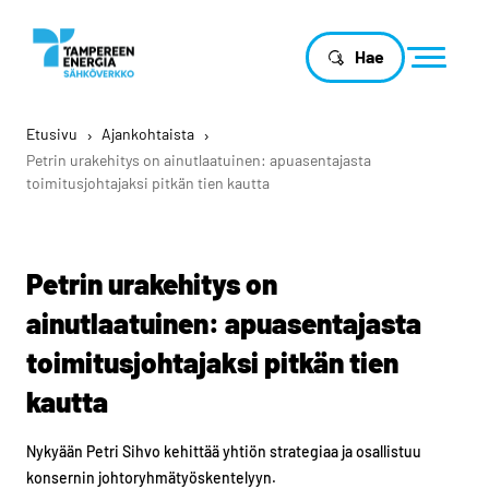
Hae
Etusivu
›
Ajankohtaista
›
Petrin urakehitys on ainutlaatuinen: apuasentajasta
toimitusjohtajaksi pitkän tien kautta
Petrin urakehitys on
ainutlaatuinen: apuasentajasta
toimitusjohtajaksi pitkän tien
kautta
Nykyään Petri Sihvo kehittää yhtiön strategiaa ja osallistuu
konsernin johtoryhmätyöskentelyyn.