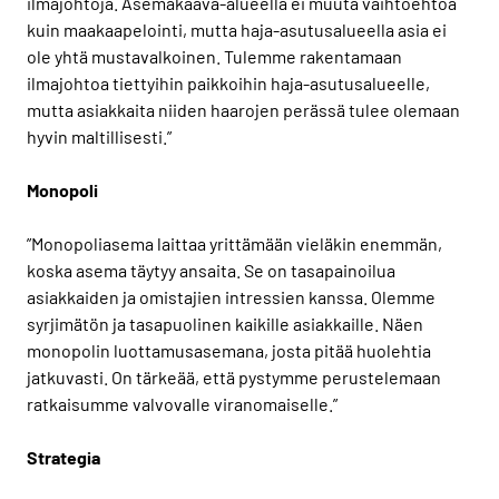
ilmajohtoja. Asemakaava-alueella ei muuta vaihtoehtoa
kuin maakaapelointi, mutta haja-asutusalueella asia ei
ole yhtä mustavalkoinen. Tulemme rakentamaan
ilmajohtoa tiettyihin paikkoihin haja-asutusalueelle,
mutta asiakkaita niiden haarojen perässä tulee olemaan
hyvin maltillisesti.”
Monopoli
”Monopoliasema laittaa yrittämään vieläkin enemmän,
koska asema täytyy ansaita. Se on tasapainoilua
asiakkaiden ja omistajien intressien kanssa. Olemme
syrjimätön ja tasapuolinen kaikille asiakkaille. Näen
monopolin luottamusasemana, josta pitää huolehtia
jatkuvasti. On tärkeää, että pystymme perustelemaan
ratkaisumme valvovalle viranomaiselle.”
Strategia