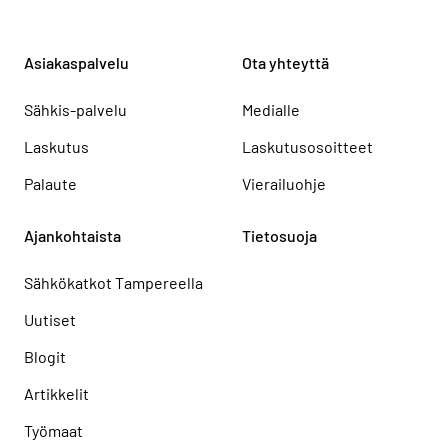
Asiakaspalvelu
Ota yhteyttä
Sähkis-palvelu
Medialle
Laskutus
Laskutusosoitteet
Palaute
Vierailuohje
Ajankohtaista
Tietosuoja
Sähkökatkot Tampereella
Uutiset
Blogit
Artikkelit
Työmaat