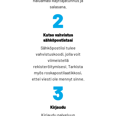
haluamasi käyttäjätunnus ja
salasana.
2
Katso vahvistus
sähköpostistasi
Sähköpostiisi tulee
vahvistuskoodi, jolla voit
viimeistellä
rekisteröitymisesi. Tarkista
myös roskapostilaatikkosi,
ettei viesti ole mennyt sinne.
3
Kirjaudu
Kirjaudu palveluun