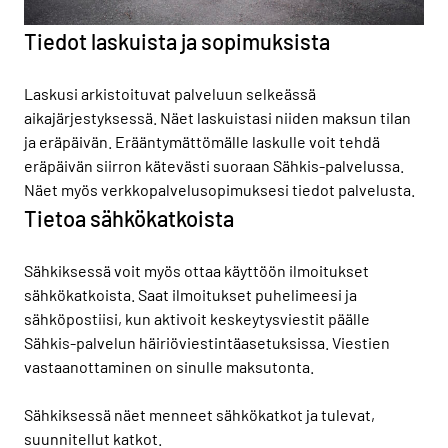
Tiedot laskuista ja sopimuksista
Laskusi arkistoituvat palveluun selkeässä
aikajärjestyksessä. Näet laskuistasi niiden maksun tilan
ja eräpäivän. Erääntymättömälle laskulle voit tehdä
eräpäivän siirron kätevästi suoraan Sähkis-palvelussa.
Näet myös verkkopalvelusopimuksesi tiedot palvelusta.
Tietoa sähkökatkoista
Sähkiksessä voit myös ottaa käyttöön ilmoitukset
sähkökatkoista. Saat ilmoitukset puhelimeesi ja
sähköpostiisi, kun aktivoit keskeytysviestit päälle
Sähkis-palvelun häiriöviestintäasetuksissa. Viestien
vastaanottaminen on sinulle maksutonta.
Sähkiksessä näet menneet sähkökatkot ja tulevat,
suunnitellut katkot.