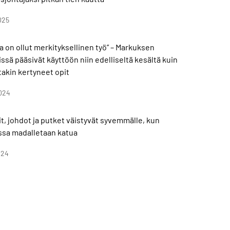
025
a on ollut merkityksellinen työ” – Markuksen
ssä pääsivät käyttöön niin edelliseltä kesältä kuin
takin kertyneet opit
024
t, johdot ja putket väistyvät syvemmälle, kun
assa madalletaan katua
024