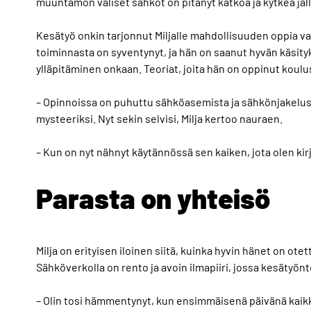
muuntamon väliset sähköt on pitänyt katkoa ja kytkeä jäll
Kesätyö onkin tarjonnut Miljalle mahdollisuuden oppia v
toiminnasta on syventynyt, ja hän on saanut hyvän käsit
ylläpitäminen onkaan. Teoriat, joita hän on oppinut koul
– Opinnoissa on puhuttu sähköasemista ja sähkönjakelusta
mysteeriksi. Nyt sekin selvisi, Milja kertoo nauraen.
– Kun on nyt nähnyt käytännössä sen kaiken, jota olen kir
Parasta on yhteisö
Milja on erityisen iloinen siitä, kuinka hyvin hänet on 
Sähköverkolla on rento ja avoin ilmapiiri, jossa kesätyön
– Olin tosi hämmentynyt, kun ensimmäisenä päivänä kaikki