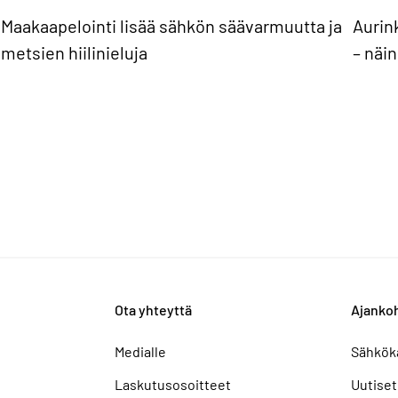
Maakaapelointi lisää sähkön säävarmuutta ja
Aurin
metsien hiilinieluja
– näi
Ota yhteyttä
Ajankoh
Medialle
Sähkök
Laskutusosoitteet
Uutiset