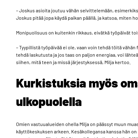
– Joskus asioita joutuu vähän selvittelemään, esimerkiksi
Joskus pitää jopa käydä paikan päällä, ja katsoa, miten
Monipuolisuus on kuitenkin rikkaus, eivätkä työpäivät to
– Tyypillistä työpäivää ei ole, vaan voin tehdä töitä vähä
tehdä laskutusta ja jos taas on paljon energiaa, voi läht
siihen, mitä teen ja missä järjestyksessä, Milja kertoo.
Kurkistuksia myös om
ulkopuolella
Omien vastuualueiden ohella Milja on päässyt muun mua
käyttökeskuksen arkeen. Kesäkollegansa kanssa hän on p