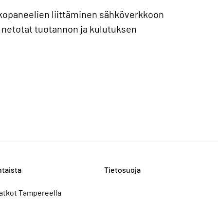
kopaneelien liittäminen sähköverkkoon
n netotat tuotannon ja kulutuksen
taista
Tietosuoja
atkot Tampereella