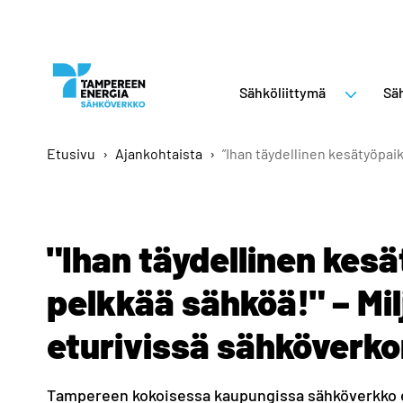
Sähköliittymä
Säh
Etusivu
›
Ajankohtaista
›
”Ihan täydellinen kesätyöpai
"Ihan täydellinen kesä
pelkkää sähköä!" – Mil
eturivissä sähköverk
Tampereen kokoisessa kaupungissa sähköverkko elä