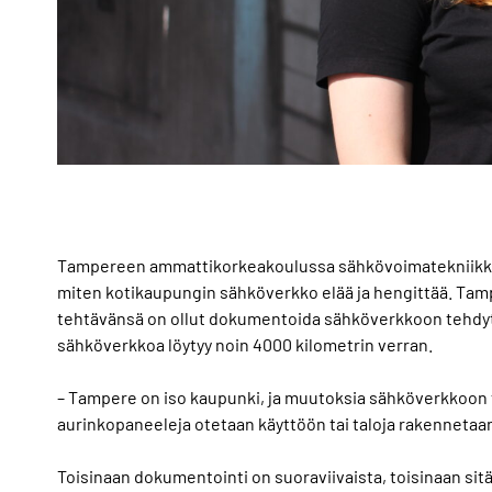
Tampereen ammattikorkeakoulussa sähkövoimatekniikkaa
miten kotikaupungin sähköverkko elää ja hengittää. Tam
tehtävänsä on ollut dokumentoida sähköverkkoon tehdyt mu
sähköverkkoa löytyy noin 4000 kilometrin verran.
– Tampere on iso kaupunki, ja muutoksia sähköverkkoon t
aurinkopaneeleja otetaan käyttöön tai taloja rakennetaan 
Toisinaan dokumentointi on suoraviivaista, toisinaan sitä