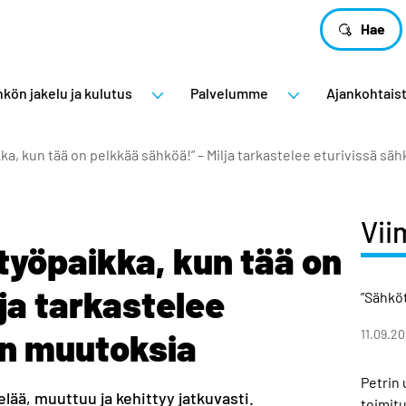
Hae
kön jakelu ja kulutus
Palvelumme
Ajankohtais
kka, kun tää on pelkkää sähköä!” – Milja tarkastelee eturivissä s
Vii
työpaikka, kun tää on
ja tarkastelee
”Sähköt
on muutoksia
11.09.2
Petrin
ä, muuttuu ja kehittyy jatkuvasti.
toimitu