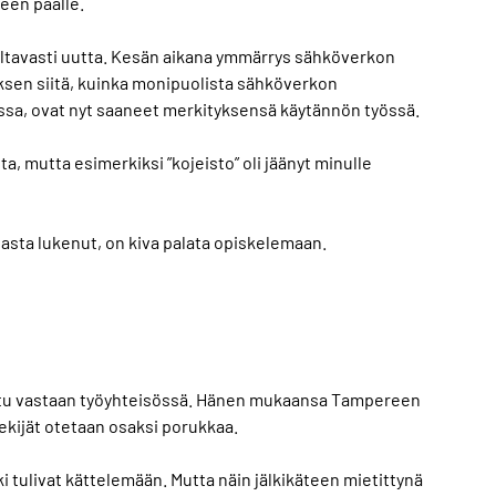
een päälle.
altavasti uutta. Kesän aikana ymmärrys sähköverkon
yksen siitä, kuinka monipuolista sähköverkon
ussa, ovat nyt saaneet merkityksensä käytännön työssä.
, mutta esimerkiksi ”kojeisto” oli jäänyt minulle
jasta lukenut, on kiva palata opiskelemaan.
otettu vastaan työyhteisössä. Hänen mukaansa Tampereen
tekijät otetaan osaksi porukkaa.
 tulivat kättelemään. Mutta näin jälkikäteen mietittynä