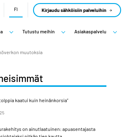
FI
Kirjaudu sähköisiin palveluihin
ta
Tutustu meihin
Asiakaspalvelu
ähköverkon muutoksia
meisimmät
olppia kaatui kuin heinänkorsia”
025
 urakehitys on ainutlaatuinen: apuasentajasta
sjohtajaksi pitkän tien kautta