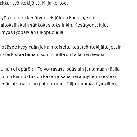
akkarityöntekijöitä, Milja kertoo.
n myös muiden kesätyöntekijöiden kanssa, kun
aitoksiin kuin sähkökeskuksiinkin. Kesätyöntekijät
a myös työpäivien ulkopuolella.
n pääsee kysymään joltain toiselta kesätyöntekijältä jotain
ko tarkistaa tämän, kun minulla on tällainen keissi.
 hän ei epäröi: – Toivottavasti pääsisin jatkamaan täällä
 joihin kiinnostus on kesän aikana herännyt entisestään.
ta kesän aikana se on pahentunut, Milja summaa hymyillen.