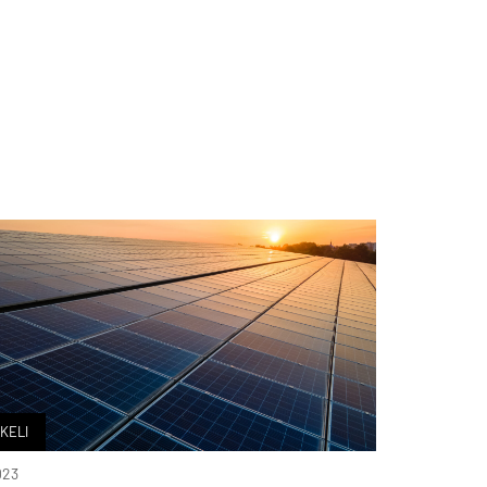
KELI
023