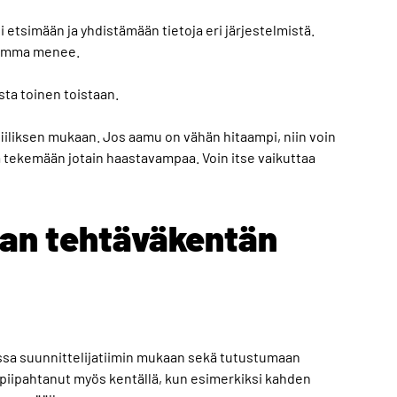
 etsimään ja yhdistämään tietoja eri järjestelmistä.
 homma menee.
ista toinen toistaan.
n fiiliksen mukaan. Jos aamu on vähän hitaampi, niin voin
eä tekemään jotain haastavampaa. Voin itse vaikuttaa
an tehtäväkentän
ssa suunnittelijatiimin mukaan sekä tutustumaan
iipahtanut myös kentällä, kun esimerkiksi kahden