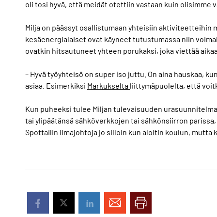
oli tosi hyvä, että meidät otettiin vastaan kuin olisimme v
Milja on päässyt osallistumaan yhteisiin aktiviteetteihi
kesäenergialaiset ovat käyneet tutustumassa niin voimal
ovatkin hitsautuneet yhteen porukaksi, joka viettää aika
– Hyvä työyhteisö on super iso juttu. On aina hauskaa, ku
asiaa. Esimerkiksi
Markukselta
liittymäpuolelta, että voit
Kun puheeksi tulee Miljan tulevaisuuden urasuunnitelmat,
tai ylipäätänsä sähköverkkojen tai sähkönsiirron parissa,
Spottailin ilmajohtoja jo silloin kun aloitin koulun, mut