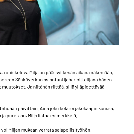
 opiskeleva Milja on päässyt kesän aikana näkemään,
pereen Sähköverkon asiantuntijaharjoittelijana hänen
utokset. Ja niitähän riittää, sillä ylläpidettävää
ehdään päivittäin. Aina joku kolaroi jakokaapin kanssa,
ja puretaan, Milja listaa esimerkkejä.
 voi Miljan mukaan verrata salapoliisityöhön.