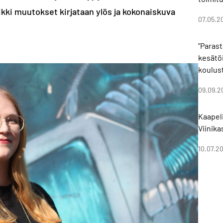
ikki muutokset kirjataan ylös ja kokonaiskuva
07.05.2
”Parast
kesätöi
koulus
09.09.2
Kaapeli
Viinik
10.07.2