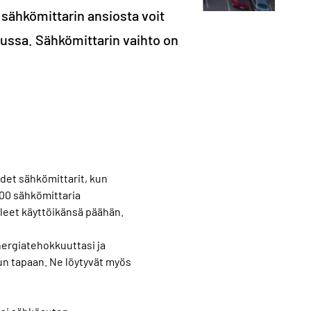
ähkömittarin ansiosta voit
kussa. Sähkömittarin vaihto on
udet sähkömittarit, kun
00 sähkömittaria
lleet käyttöikänsä päähän.
nergiatehokkuuttasi ja
un tapaan. Ne löytyvät myös