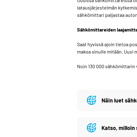
Uusissa sähkömittareissa ol
latausjärjestelmän kytkemis
sähkömittari paljastaa autom
Sähkömittareiden laajamitt
Saat hyvissä ajoin tietoa pos
maksa sinulle mitään. Uusi 
Noin 130 000 sähkömittarin 
Näin luet sähk
Katso, milloin