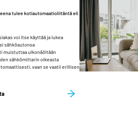
eena tulee kotiautomaatioliitäntä eli
asiakas voi itse käyttää ja lukea
si sähköautonsa
i muistuttaa ulkonäöltään
uden sähkömittarin oikeasta
tomaattisesti, vaan se vaatii erillisen
ta