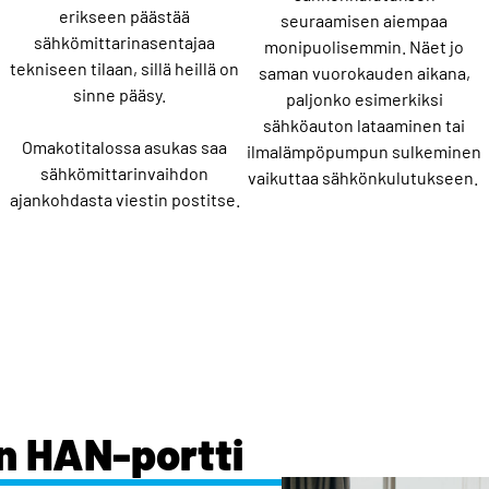
erikseen päästää
seuraamisen aiempaa
sähkömittarinasentajaa
monipuolisemmin. Näet jo
tekniseen tilaan, sillä heillä on
saman vuorokauden aikana,
sinne pääsy.
paljonko esimerkiksi
sähköauton lataaminen tai
Omakotitalossa asukas saa
ilmalämpöpumpun sulkeminen
sähkömittarinvaihdon
vaikuttaa sähkönkulutukseen.
ajankohdasta viestin postitse.
n HAN-portti