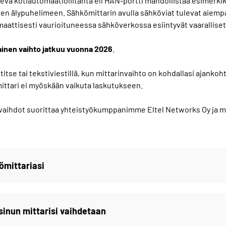
eva kotiautomaatioliitäntä eli HAN-portti mahdollistaa esimerki
en älypuhelimeen. Sähkömittarin avulla sähköviat tulevat aiemp
aattisesti vaurioituneessa sähköverkossa esiintyvät vaaralliset 
ainen vaihto jatkuu vuonna 2026
.
titse tai tekstiviestillä, kun mittarinvaihto on kohdallasi ajankoh
mittari ei myöskään vaikuta laskutukseen.
vaihdot suorittaa yhteistyökumppanimme Eltel Networks Oy ja mit
ömittariasi
 sinun mittarisi vaihdetaan