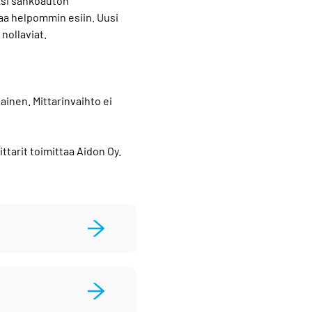
ksi sähköauton
aa helpommin esiin. Uusi
nollaviat.
tainen. Mittarinvaihto ei
tarit toimittaa Aidon Oy.