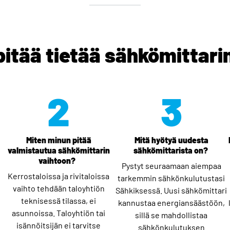
pitää tietää sähkömittari
2
3
Miten minun pitää
Mitä hyötyä uudesta
valmistautua sähkömittarin
sähkömittarista on?
vaihtoon?
Pystyt seuraamaan aiempaa
Kerrostaloissa ja rivitaloissa
tarkemmin sähkönkulutustasi
vaihto tehdään taloyhtiön
Sähkiksessä. Uusi sähkömittari
teknisessä tilassa, ei
kannustaa energiansäästöön,
asunnoissa. Taloyhtiön tai
sillä se mahdollistaa
isännöitsijän ei tarvitse
sähkönkulutuksen