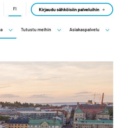
FI
Kirjaudu sähköisiin palveluihin
ta
Tutustu meihin
Asiakaspalvelu