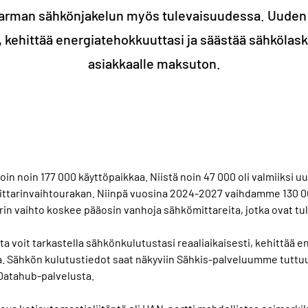
rman sähkönjakelun myös tulevaisuudessa. Uuden s
, kehittää energiatehokkuuttasi ja säästää sähkölas
asiakkaalle maksuton.
n noin 177 000 käyttöpaikkaa. Niistä noin 47 000 oli valmiiksi u
ittarinvaihtourakan. Niinpä vuosina 2024-2027 vaihdamme 130 0
in vaihto koskee pääosin vanhoja sähkömittareita, jotka ovat tu
 voit tarkastella sähkönkulutustasi reaaliaikaisesti, kehittää e
. Sähkön kulutustiedot saat näkyviin Sähkis-palveluumme tuttu
Datahub-palvelusta.