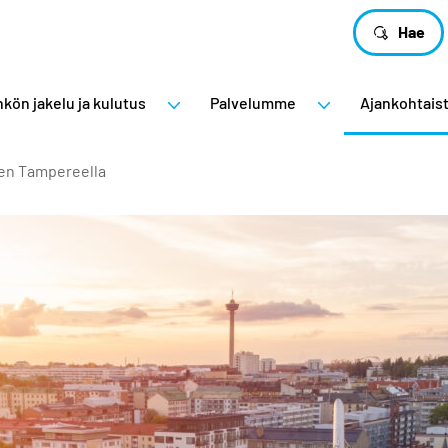
Hae
kön jakelu ja kulutus
Palvelumme
Ajankohtais
en Tampereella