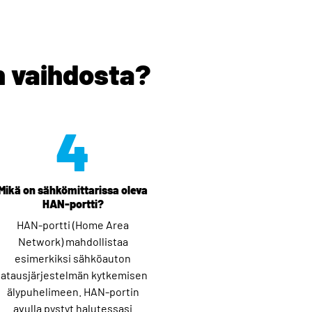
n vaihdosta?
4
Mikä on sähkömittarissa oleva
HAN-portti?
HAN-portti (Home Area
Network) mahdollistaa
esimerkiksi sähköauton
latausjärjestelmän kytkemisen
älypuhelimeen. HAN-portin
avulla pystyt halutessasi