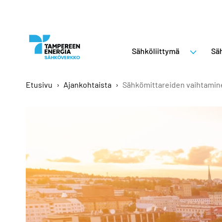
Sähköliittymä
Säh
Etusivu
›
Ajankohtaista
›
Sähkömittareiden vaihtamin