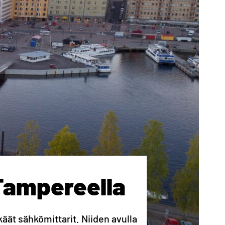
Tampereella
ät sähkömittarit. Niiden avulla