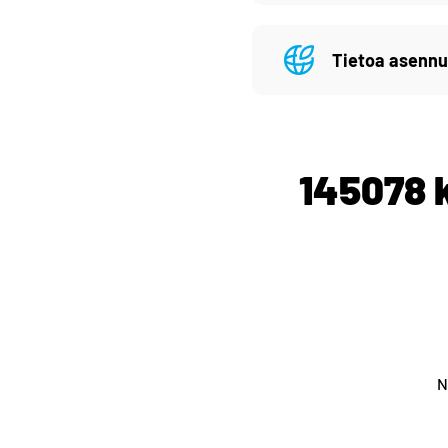
Tietoa asennu
145078 k
N