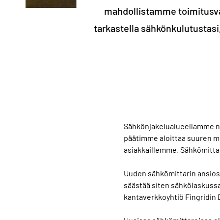
mahdollistamme toimitusva
tarkastella sähkönkulutustasi
Sähkönjakelualueellamme noi
päätimme aloittaa suuren m
asiakkaillemme. Sähkömittar
Uuden sähkömittarin ansiosta
säästää siten sähkölaskussa
kantaverkkoyhtiö Fingridin 