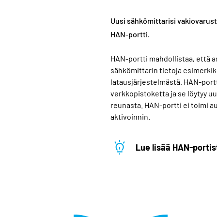
Uusi sähkömittarisi vakiovarust
HAN-portti.
HAN-portti mahdollistaa
, että 
sähkömittarin tietoja
esimerkik
lataus
järjestelmästä
.
HAN-portt
verkko
pistoketta ja se
löytyy u
reunasta.
HAN-portti ei toimi au
aktivoinnin.
Lue lisää HAN-portis