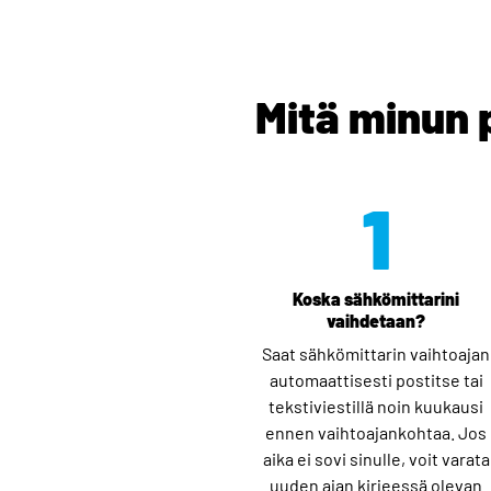
Mitä minun 
1
Koska sähkömittarini
vaihdetaan?
Saat sähkömittarin vaihtoajan
automaattisesti postitse tai
tekstiviestillä noin kuukausi
ennen vaihtoajankohtaa. Jos
aika ei sovi sinulle, voit varata
uuden ajan kirjeessä olevan