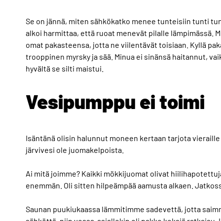
Se on jännä, miten sähkökatko menee tunteisiin tunti tun
alkoi harmittaa, että ruoat menevät pilalle lämpimässä. M
omat pakasteensa, jotta ne viilentävät toisiaan. Kyllä paka
trooppinen myrsky ja sää. Minua ei sinänsä haitannut, va
hyvältä se silti maistui.
Vesipumppu ei toimi
Isäntänä olisin halunnut moneen kertaan tarjota vieraill
järvivesi ole juomakelpoista.
Ai mitä joimme? Kaikki mökkijuomat olivat hiilihapotettuj
enemmän. Oli sitten hilpeämpää aamusta alkaen. Jatkoss
Saunan puukiukaassa lämmitimme sadevettä, jotta saimme
sähköttä, niin vessa-asiallekin oli pakko keksiä ratkaisu.