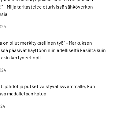
” – Milja tarkastelee eturivissä sähköverkon
sia
024
a on ollut merkityksellinen työ” – Markuksen
ssä pääsivät käyttöön niin edelliseltä kesältä kuin
takin kertyneet opit
024
t, johdot ja putket väistyvät syvemmälle, kun
assa madalletaan katua
024