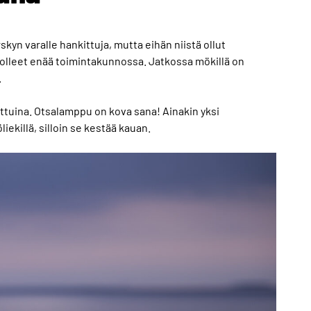
kyn varalle hankittuja, mutta eihän niistä ollut
t olleet enää toimintakunnossa. Jatkossa mökillä on
.
adattuina. Otsalamppu on kova sana! Ainakin yksi
iekillä, silloin se kestää kauan.