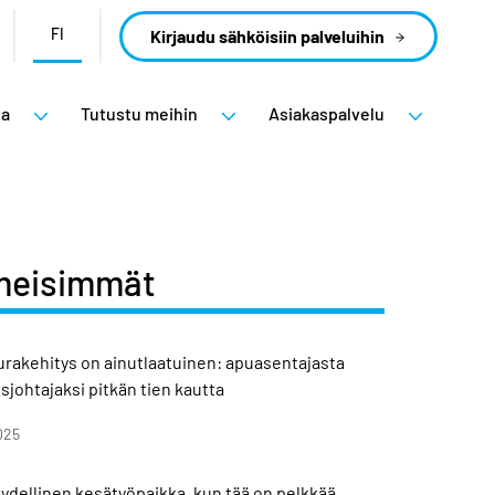
FI
Kirjaudu sähköisiin palveluihin
ta
Tutustu meihin
Asiakaspalvelu
meisimmät
 urakehitys on ainutlaatuinen: apuasentajasta
sjohtajaksi pitkän tien kautta
025
äydellinen kesätyöpaikka, kun tää on pelkkää