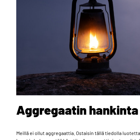
Aggregaatin hankinta
Meillä ei ollut aggregaattia. Ostaisin tällä tiedolla luote