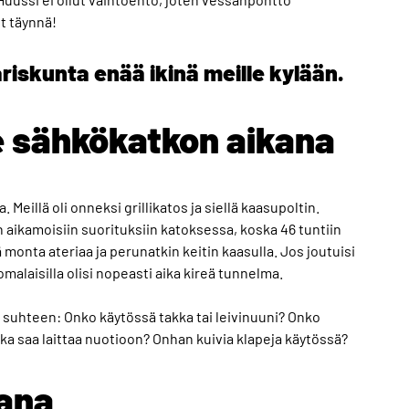
t täynnä!
riskunta enää ikinä meille kylään.
e sähkökatkon aikana
. Meillä oli onneksi grillikatos ja siellä kaasupoltin.
 aikamoisiin suorituksiin katoksessa, koska 46 tuntiin
onta ateriaa ja perunatkin keitin kaasulla. Jos joutuisi
malaisilla olisi nopeasti aika kireä tunnelma.
 suhteen: Onko käytössä takka tai leivinuuni? Onko
jotka saa laittaa nuotioon? Onhan kuivia klapeja käytössä?
ana