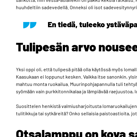
huuhdeltiin sadevedellä. Onneksi oli isot sadevesitynnyri
En tiedä, tuleeko ystäväpa
Tulipesän arvo nouse
Yksi oppi oli, että tulipesä pitää olla käytössä myös lomalla
Kaasukaan ei loppunut kesken. Vaikka itse sanonkin, ylsin
mahtuu monta ruokailua. Muurinpohjapannulla tuli tehtyä m
syömään vain purkkitonnikalaa ja lämpiävää raejuustoa, lo
Suosittelen henkistä valmiusharjoitusta lomaruokailujen
tulitikkuja tai sytkäreitä? Onko sellaisia paistoastioita, 
Otsalamppu on kova s