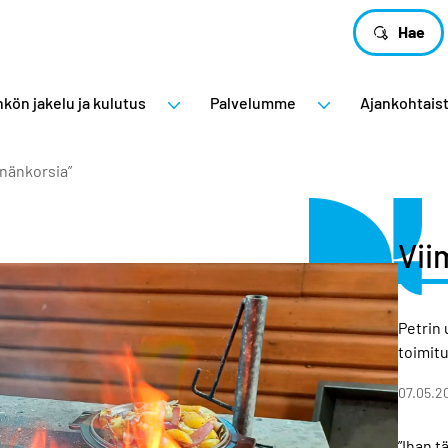
Hae
kön jakelu ja kulutus
Palvelumme
Ajankohtais
inänkorsia”
Vii
Petrin
toimitu
07.05.2
”Ihan t