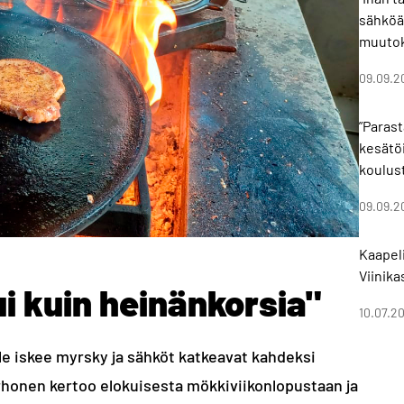
sähköä!
muutok
09.09.2
”Parast
kesätöi
koulus
09.09.2
Kaapeli
Viinik
i kuin heinänkorsia"
10.07.2
le iskee myrsky ja sähköt katkeavat kahdeksi
rhonen kertoo elokuisesta mökkiviikonlopustaan ja