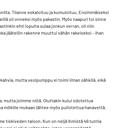
nilta. Tilanne eskaloituu ja kumuloituu. Ensimmäiseksi
eillä oli onneksi myös pakastin. Myös naapuri toi sinne
stinkin ehti lopulta sulaa jonkun verran, oli niin
ikka jäätelön rakenne muuttui vähän rakeiseksi – ihan
e kahvia, mutta vesipumppu ei toimi ilman sähköä, eikä
a, mutta joimme niitä. Oluttakin kului odotettua
a mökille mukaan lähtee myös pullotettua hanavettä.
 tiskiveden taloon. Kun on neljä ihmistä 46 tuntia
 Huussi ei ollut vaihtoehto, joten vessanpönttö