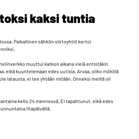
toksi kaksi tuntia
ossa. Paikallinen sähkön siirtoyhtiö kertoi
nniksi.
inverkko muuttui katkon aikana vielä entistäkin
a, eikä kuuntelemaan edes uutisia. Arvaa, oliko mökillä
i ole latausta, ei tee yhtään mitään. Onneksi meillä oli
rjantaina kello 24 mennessä. Ei tapahtunut, eikä edes
sunnuntaina iltapäivällä.