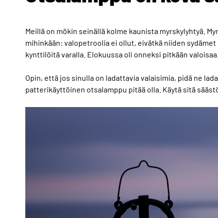
Meillä on mökin seinällä kolme kaunista myrskylyhtyä. Myrs
mihinkään: valopetroolia ei ollut, eivätkä niiden sydäme
kynttilöitä varalla. Elokuussa oli onneksi pitkään valoisaa
Opin, että jos sinulla on ladattavia valaisimia, pidä ne l
patterikäyttöinen otsalamppu pitää olla. Käytä sitä säästöl