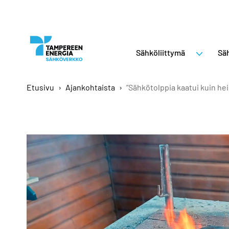
Sähköliittymä
Säh
Etusivu
›
Ajankohtaista
›
”Sähkötolppia kaatui kuin he