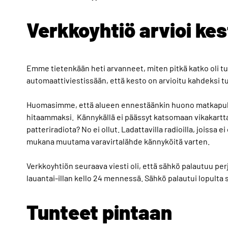
Verkkoyhtiö arvioi kes
Emme tietenkään heti arvanneet, miten pitkä katko oli tul
automaattiviestissään, että kesto on arvioitu kahdeksi tu
Huomasimme, että alueen ennestäänkin huono matkapuhel
hitaammaksi. Kännykällä ei päässyt katsomaan vikakartta
patteriradiota? No ei ollut. Ladattavilla radioilla, joissa e
mukana muutama varavirtalähde kännyköitä varten.
Verkkoyhtiön seuraava viesti oli, että sähkö palautuu pe
lauantai-illan kello 24 mennessä. Sähkö palautui lopulta 
Tunteet pintaan