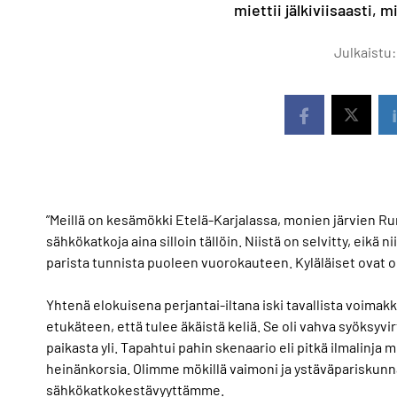
miettii jälkiviisaasti, m
Julkaistu:
”Meillä on kesämökki Etelä-Karjalassa, monien järvien Ru
sähkökatkoja aina silloin tällöin. Niistä on selvitty, eikä
parista tunnista puoleen vuorokauteen. Kyläläiset ovat 
Yhtenä elokuisena perjantai-iltana iski tavallista voimak
etukäteen, että tulee äkäistä keliä. Se oli vahva syöksy
paikasta yli. Tapahtui pahin skenaario eli pitkä ilmalinja 
heinänkorsia. Olimme mökillä vaimoni ja ystäväpariskun
sähkökatkokestävyyttämme.