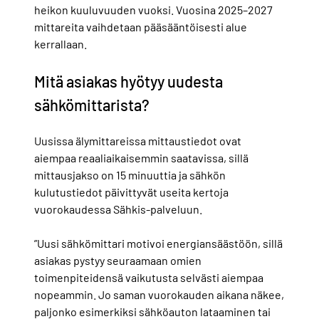
heikon kuuluvuuden vuoksi. Vuosina 2025–2027
mittareita vaihdetaan pääsääntöisesti alue
kerrallaan.
Mitä asiakas hyötyy uudesta
sähkömittarista?
Uusissa älymittareissa mittaustiedot ovat
aiempaa reaaliaikaisemmin saatavissa, sillä
mittausjakso on 15 minuuttia ja sähkön
kulutustiedot päivittyvät useita kertoja
vuorokaudessa Sähkis-palveluun.
”Uusi sähkömittari motivoi energiansäästöön, sillä
asiakas pystyy seuraamaan omien
toimenpiteidensä vaikutusta selvästi aiempaa
nopeammin. Jo saman vuorokauden aikana näkee,
paljonko esimerkiksi sähköauton lataaminen tai