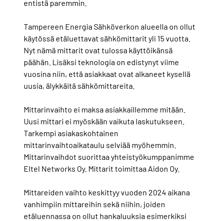
entistä paremmin.
Tampereen Energia Sähköverkon alueella on ollut
käytössä etäluettavat sähkömittarit yli 15 vuotta.
Nyt nämä mittarit ovat tulossa käyttöikänsä
päähän. Lisäksi teknologia on edistynyt viime
vuosina niin, että asiakkaat ovat alkaneet kysellä
uusia, älykkäitä sähkömittareita.
Mittarinvaihto ei maksa asiakkaillemme mitään.
Uusi mittari ei myöskään vaikuta laskutukseen.
Tarkempi asiakaskohtainen
mittarinvaihtoaikataulu selviää myöhemmin.
Mittarinvaihdot suorittaa yhteistyökumppanimme
Eltel Networks Oy. Mittarit toimittaa Aidon Oy.
Mittareiden vaihto keskittyy vuoden 2024 aikana
vanhimpiin mittareihin sekä niihin, joiden
etäluennassa on ollut hankaluuksia esimerkiksi