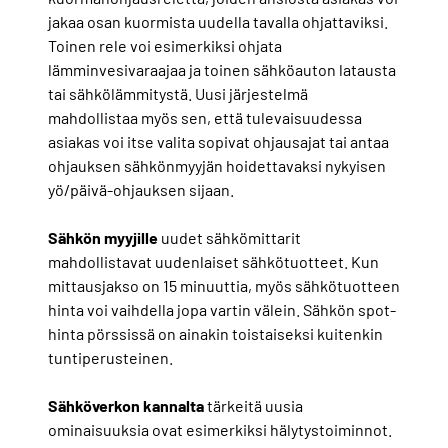
jakaa osan kuormista uudella tavalla ohjattaviksi.
Toinen rele voi esimerkiksi ohjata
lämminvesivaraajaa ja toinen sähköauton latausta
tai sähkölämmitystä. Uusi järjestelmä
mahdollistaa myös sen, että tulevaisuudessa
asiakas voi itse valita sopivat ohjausajat tai antaa
ohjauksen sähkönmyyjän hoidettavaksi nykyisen
yö/päivä-ohjauksen sijaan.
Sähkön myyjille
uudet sähkömittarit
mahdollistavat uudenlaiset sähkötuotteet. Kun
mittausjakso on 15 minuuttia, myös sähkötuotteen
hinta voi vaihdella jopa vartin välein. Sähkön spot-
hinta pörssissä on ainakin toistaiseksi kuitenkin
tuntiperusteinen.
Sähköverkon kannalta
tärkeitä uusia
ominaisuuksia ovat esimerkiksi hälytystoiminnot.