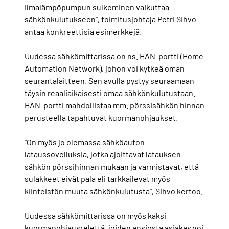
ilmalämpöpumpun sulkeminen vaikuttaa
sähkönkulutukseen”, toimitusjohtaja Petri Sihvo
antaa konkreettisia esimerkkejä.
Uudessa sähkömittarissa on ns. HAN-portti (Home
Automation Network), johon voi kytkeä oman
seurantalaitteen. Sen avulla pystyy seuraamaan
täysin reaaliaikaisesti omaa sähkönkulutustaan.
HAN-portti mahdollistaa mm. pörssisähkön hinnan
perusteella tapahtuvat kuormanohjaukset.
”On myös jo olemassa sähköauton
lataussovelluksia, jotka ajoittavat latauksen
sähkön pörssihinnan mukaan ja varmistavat, että
sulakkeet eivät pala eli tarkkailevat myös
kiinteistön muuta sähkönkulutusta”, Sihvo kertoo.
Uudessa sähkömittarissa on myös kaksi
kuormanohjausrelettä, joiden ansiosta asiakas voi