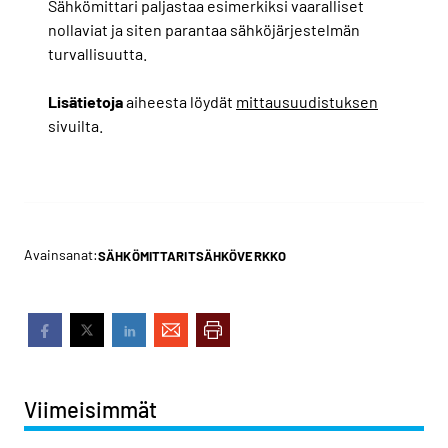
Sähkömittari paljastaa esimerkiksi vaaralliset
nollaviat ja siten parantaa sähköjärjestelmän
turvallisuutta.
Lisätietoja
aiheesta löydät
mittausuudistuksen
sivuilta.
Avainsanat:
SÄHKÖMITTARIT
SÄHKÖVERKKO
Viimeisimmät