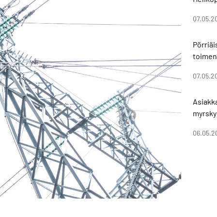
07.05.2
Pörriä
toimen
07.05.2
Asiakk
myrsky
06.05.2