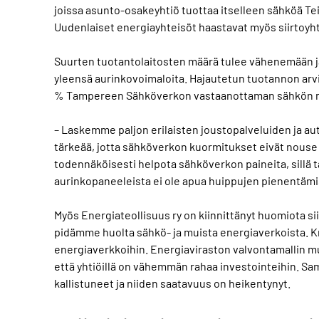
joissa asunto-osakeyhtiö tuottaa itselleen sähköä Teis
Uudenlaiset energiayhteisöt haastavat myös siirtoyht
Suurten tuotantolaitosten määrä tulee vähenemään j
yleensä aurinkovoimaloita. Hajautetun tuotannon arv
% Tampereen Sähköverkon vastaanottaman sähkön 
– Laskemme paljon erilaisten joustopalveluiden ja au
tärkeää, jotta sähköverkon kuormitukset eivät nouse 
todennäköisesti helpota sähköverkon paineita, sillä 
aurinkopaneeleista ei ole apua huippujen pienentäm
Myös Energiateollisuus ry on kiinnittänyt huomiota siih
pidämme huolta sähkö- ja muista energiaverkoista. Kri
energiaverkkoihin. Energiaviraston valvontamallin m
että yhtiöillä on vähemmän rahaa investointeihin. 
kallistuneet ja niiden saatavuus on heikentynyt.