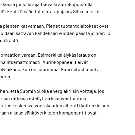
kossa pellolla sijaitsevalla aurinkopuistolla.
iöt kehittämään toimintatapojaan, Sihvo miettii.
a pienten kasvamaan. Pienet tuotantolaitokset ovat
ioidaan kattavan kahdeksan vuoden päästä jo noin 10
määrästä.
tomaation varaan. Esimerkiksi älykäs lataus on
hallitsemattomasti. Aurinkopaneelit eivät
talviaikana, kun on suurimmat kuormitushuiput,
iseen.
en, että Suomi voi olla energiakriisin voittaja, jos
isin ratkaisu edellyttää lisäinvestointeja
uutos kesken valvontakauden aiheutti kuitenkin sen,
Samaan aikaan sähköverkkojen komponentit ovat