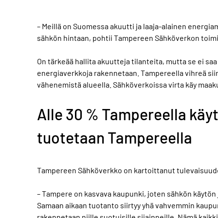
– Meillä on Suomessa akuutti ja laaja-alainen energi
sähkön hintaan, pohtii Tampereen Sähköverkon toim
On tärkeää hallita akuutteja tilanteita, mutta se ei s
energiaverkkoja rakennetaan. Tampereella vihreä si
vähenemistä alueella. Sähköverkoissa virta käy maak
Alle 30 % Tampereella käy
tuotetaan Tampereella
Tampereen Sähköverkko on kartoittanut tulevaisuud
– Tampere on kasvava kaupunki, joten sähkön käytön
Samaan aikaan tuotanto siirtyy yhä vahvemmin kaupung
rakennetaan niille suotuisille sijainneille. Nämä kai