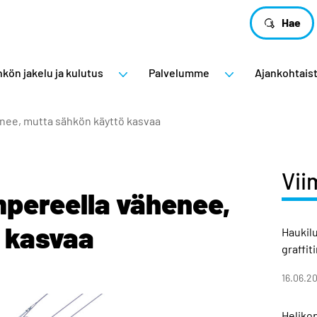
Hae
kön jakelu ja kulutus
Palvelumme
Ajankohtais
nee, mutta sähkön käyttö kasvaa
Vii
pereella vähenee,
 kasvaa
Haukil
graffit
16.06.2
Helikop