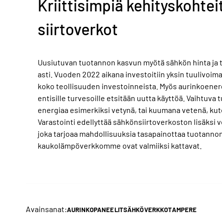
Kriittisimpiä kehityskohtei
siirtoverkot
Uusiutuvan tuotannon kasvun myötä sähkön hinta ja 
asti. Vuoden 2022 aikana investoitiin yksin tuulivoima
koko teollisuuden investoinneista. Myös aurinkoener
entisille turvesoille etsitään uutta käyttöä. Vaihtuv
energiaa esimerkiksi vetynä, tai kuumana vetenä, kut
Varastointi edellyttää sähkönsiirtoverkoston lisäksi
joka tarjoaa mahdollisuuksia tasapainottaa tuotannon
kaukolämpöverkkomme ovat valmiiksi kattavat.
Avainsanat:
AURINKOPANEELIT
SÄHKÖVERKKO
TAMPERE