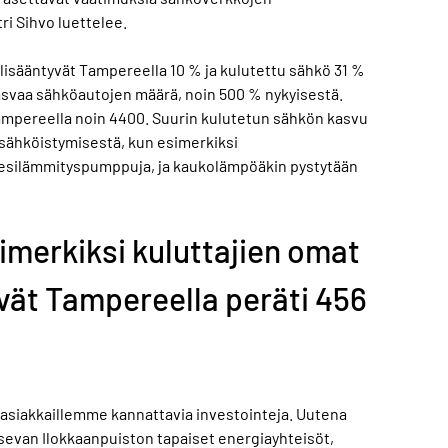
ri Sihvo luettelee.
lisääntyvät Tampereella 10 % ja kulutettu sähkö 31 %
asvaa sähköautojen määrä, noin 500 % nykyisestä.
Tampereella noin 4400. Suurin kulutetun sähkön kasvu
 sähköistymisestä, kun esimerkiksi
-vesilämmityspumppuja, ja kaukolämpöäkin pystytään
imerkiksi kuluttajien omat
vät Tampereella peräti 456
t asiakkaillemme kannattavia investointeja. Uutena
tsevan Ilokkaanpuiston tapaiset energiayhteisöt,