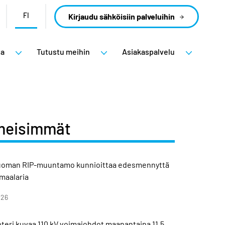
FI
Kirjaudu sähköisiin palveluihin
ta
Tutustu meihin
Asiakaspalvelu
meisimmät
uoman RIP-muuntamo kunnioittaa edesmennyttä
imaalaria
026
teri kuvaa 110 kV voimajohdot maanantaina 11.5.