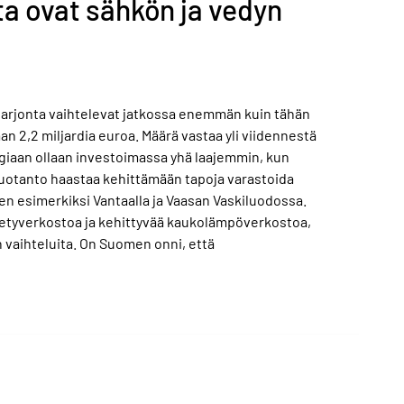
ta ovat sähkön ja vedyn
tarjonta vaihtelevat jatkossa enemmän kuin tähän
an 2,2 miljardia euroa. Määrä vastaa yli viidennestä
giaan ollaan investoimassa yhä laajemmin, kun
a tuotanto haastaa kehittämään tapoja varastoida
en esimerkiksi Vantaalla ja Vaasan Vaskiluodossa.
 vetyverkostoa ja kehittyvää kaukolämpöverkostoa,
 vaihteluita. On Suomen onni, että