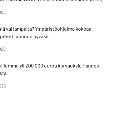
026
isiä vai lampaita? Ympäristöohjelma kokoaa
piteet luonnon hyväksi
026
aillemme yli 200 000 euroa korvauksia Hannes-
stä
026