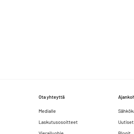
Ota yhteyttä
Ajankoh
Medialle
Sähkök
Laskutusosoitteet
Uutiset
Vierailuohje
Blogit