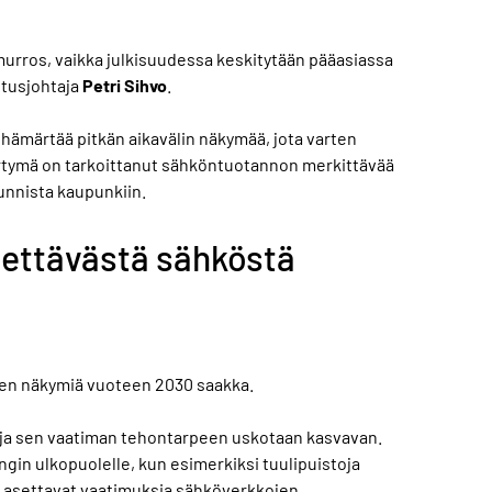
amurros, vaikka julkisuudessa keskitytään pääasiassa
itusjohtaja
Petri Sihvo
.
aa hämärtää pitkän aikavälin näkymää, jota varten
irtymä on tarkoittanut sähköntuotannon merkittävää
unnista kaupunkiin.
tettävästä sähköstä
en näkymiä vuoteen 2030 saakka.
 ja sen vaatiman tehontarpeen uskotaan kasvavan.
in ulkopuolelle, kun esimerkiksi tuulipuistoja
kki asettavat vaatimuksia sähköverkkojen