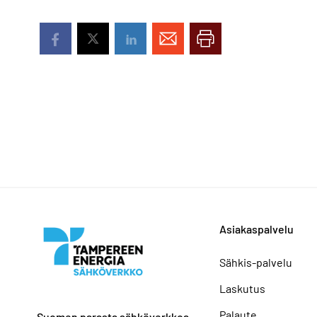
Asiakaspalvelu
Sähkis-palvelu
Laskutus
Palaute
Suomen parasta sähköverkkoa