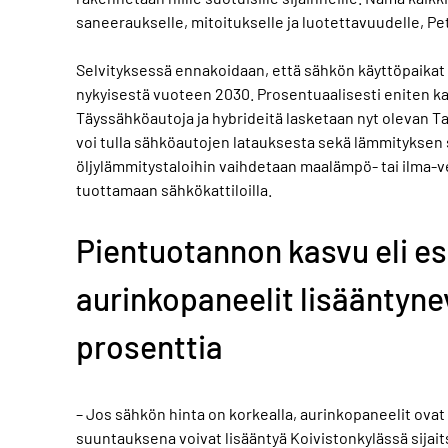
saneeraukselle, mitoitukselle ja luotettavuudelle, Pet
Selvityksessä ennakoidaan, että sähkön käyttöpaikat 
nykyisestä vuoteen 2030. Prosentuaalisesti eniten k
Täyssähköautoja ja hybrideitä lasketaan nyt olevan 
voi tulla sähköautojen latauksesta sekä lämmityksen
öljylämmitystaloihin vaihdetaan maalämpö- tai ilma
tuottamaan sähkökattiloilla.
Pientuotannon kasvu eli es
aurinkopaneelit lisääntyne
prosenttia
– Jos sähkön hinta on korkealla, aurinkopaneelit ova
suuntauksena voivat lisääntyä Koivistonkylässä sijai