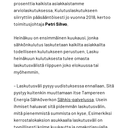
prosenttia kaikista asiakkaistamme
arviolaskutuksessa. Kulutuslaskutukseen
siirryttiin pääsääntöisesti jo vuonna 2018, kertoo
toimitusjohtaja
Petri Sihvo
.
Heinäkuu on ensimmäinen kuukausi, jonka
sähkönkulutus laskutetaan kaikilta asiakkailta
todelliseen kulutukseen perustuen. Lasku
heinäkuun kulutuksesta tulee omasta
laskutusvälistä riippuen joko elokuussa tai
myöhemmin.
– Laskutusväli pysyy uudistuksessa ennallaan. Sitä
pystyy kuitenkin muuttamaan itse Tampereen
Energia Sähköverkon
Sähkis-palvelussa
. Usein
ihmiset haluavat sitä pidemmän laskutusvälin,
mitä pienemmistä summista on kyse. Esimerkiksi
kerrostalokaksion asukkaalla laskutusväli on
tyypillisesti kolme kuukautta ja omakotiasujalla