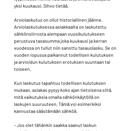
yksi kuukausi, Sihvo tietää.
Arviolaskutus on ollut historiallinen jäänne.
Arviolaskutuksessa asiakkaalta on laskutettu
sähkönsiirrosta aiempaan vuosikulutukseen
perustuva tasasumma joka kuukausi ja kerran
vuodessa on tullut niin sanottu tasauslasku. Se on
vuoden lopussa paikannut todellisen kulutuksen
ja arvioidun kulutuksen erotuksen suuntaan tai
toiseen.
Kun laskutus tapahtuu todellisen kulutuksen
mukaan, asiakas pysyy koko ajan tietoisena siitä,
mitä vaikutuksia omalla sähkönkäytöllä on
laskujen suuruuteen. Tämä voi esimerkiksi
kannustaa säästämään sähköä.
– Jos olet tähänkin saakka saanut laskun