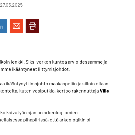
 27.05.2025
koin lenkki. Siksi verkon kuntoa arvioidessamme ja
me ikääntyneet liittymisjohdot.
a ikääntynyt ilmajohto maakaapeliin ja silloin ollaan
akenteita, kuten vesiputkia, kertoo rakennuttaja
Ville
koko kaivutyön ajan on arkeologi omien
ellaisessa pihapiirissä, että arkeologikin oli