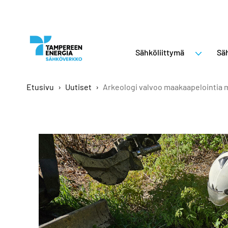
Sähköliittymä
Säh
Etusivu
›
Uutiset
›
Arkeologi valvoo maakaapelointia 