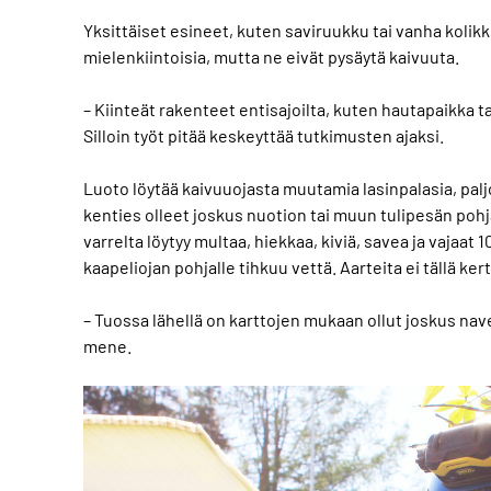
Yksittäiset esineet, kuten saviruukku tai vanha koli
mielenkiintoisia, mutta ne eivät pysäytä kaivuuta.
– Kiinteät rakenteet entisajoilta, kuten hautapaikka tai
Silloin työt pitää keskeyttää tutkimusten ajaksi.
Luoto löytää kaivuuojasta muutamia lasinpalasia, paljon
kenties olleet joskus nuotion tai muun tulipesän pohja
varrelta löytyy multaa, hiekkaa, kiviä, savea ja vajaat
kaapeliojan pohjalle tihkuu vettä. Aarteita ei tällä kert
– Tuossa lähellä on karttojen mukaan ollut joskus nave
mene.