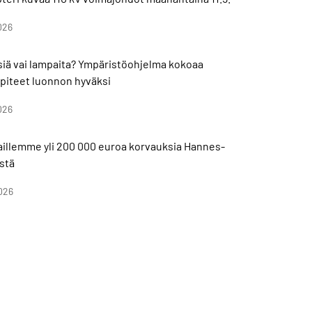
026
isiä vai lampaita? Ympäristöohjelma kokoaa
piteet luonnon hyväksi
026
aillemme yli 200 000 euroa korvauksia Hannes-
stä
026