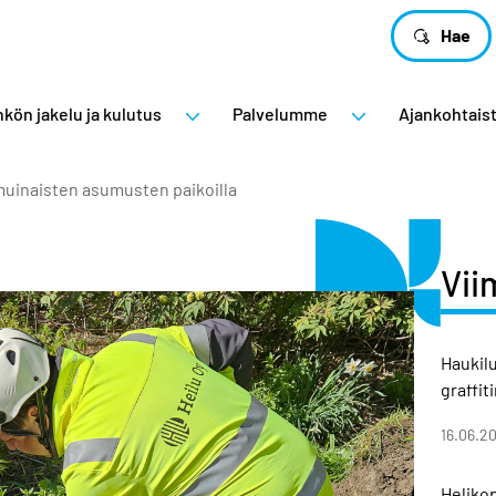
Hae
kön jakelu ja kulutus
Palvelumme
Ajankohtais
muinaisten asumusten paikoilla
Vii
Haukil
graffit
16.06.2
Helikop