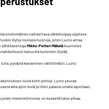
 perustukset
 jolla ensimmäinen vaihdettava sähkötolppa sijaitsee,
ä tuskin löytyy muinaismuistoja, joten Luoto antaa
an sähköasentaja
Mikko-Petteri Mäkelä
kuuntelee
mahdollisesti kaivurilla kuitenkin löytää.
 luita, pysäytä kaivaminen välittömästi, Luoto
ärakennuksen luota kohti peltoa. Luoto seuraa
ta aika ajoin kiviä ja tiilen palasia omalla lapiollaan.
 jotain mielenkiintoista, on keskellä talon pihaa,