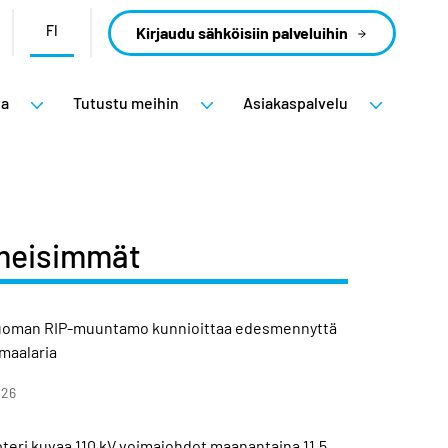
FI
Kirjaudu sähköisiin palveluihin
ta
Tutustu meihin
Asiakaspalvelu
meisimmät
uoman RIP-muuntamo kunnioittaa edesmennyttä
imaalaria
026
teri kuvaa 110 kV voimajohdot maanantaina 11.5.