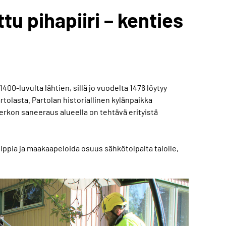
tu pihapiiri – kenties
00-luvulta lähtien, sillä jo vuodelta 1476 löytyy
tolasta. Partolan historiallinen kylänpaikka
rkon saneeraus alueella on tehtävä erityistä
lppia ja maakaapeloida osuus sähkötolpalta talolle,