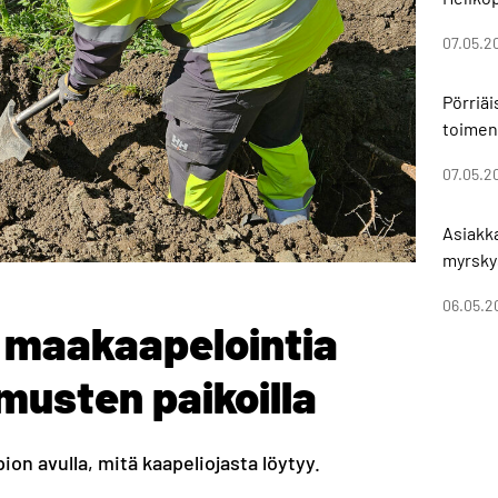
07.05.2
Pörriä
toimen
07.05.2
Asiakk
myrsky
06.05.2
o maakaapelointia
musten paikoilla
ion avulla, mitä kaapeliojasta löytyy.