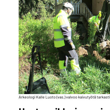
Arkeologi Kalle Luoto (vas.) valvoo kaivutyötä tarkasti