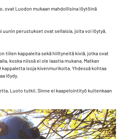
kko, ovat Luodon mukaan mahdollisina löytöinä
 uunin perustukset ovat sellaisia, joita voi löytyä.
 tiilen kappaleita sekä hiiltyneitä kiviä, jotka ovat
lla, koska niissä ei ole laastia mukana. Matkan
 10 kappaletta isoja kivenmurikoita. Yhdessä kohtaa
aa löydy.
tta, Luoto tutkii. Sinne ei kaapelointityö kuitenkaan