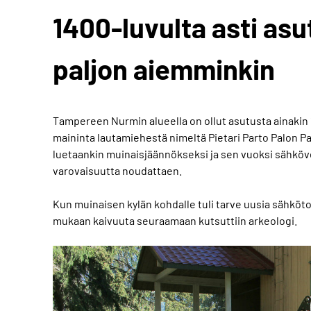
1400-luvulta asti asut
paljon aiemminkin
Tampereen Nurmin alueella on ollut asutusta ainakin 14
maininta lautamiehestä nimeltä Pietari Parto Palon Par
luetaankin muinaisjäännökseksi ja sen vuoksi sähköve
varovaisuutta noudattaen.
Kun muinaisen kylän kohdalle tuli tarve uusia sähköto
mukaan kaivuuta seuraamaan kutsuttiin arkeologi.