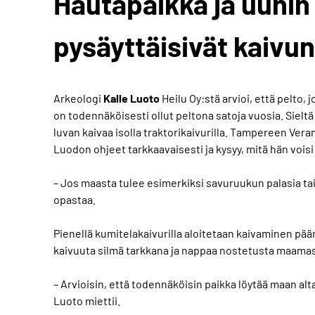
Hautapaikka ja uunin
pysäyttäisivät kaivun
Arkeologi
Kalle Luoto
Heilu Oy:stä arvioi, että pelto,
on todennäköisesti ollut peltona satoja vuosia. Sielt
luvan kaivaa isolla traktorikaivurilla. Tampereen Ver
Luodon ohjeet tarkkaavaisesti ja kysyy, mitä hän voisi 
– Jos maasta tulee esimerkiksi savuruukun palasia tai
opastaa.
Pienellä kumitelakaivurilla aloitetaan kaivaminen pä
kaivuuta silmä tarkkana ja nappaa nostetusta maamassas
– Arvioisin, että todennäköisin paikka löytää maan alta
Luoto miettii.