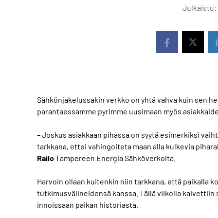
Julkaistu:
Sähkönjakelussakin verkko on yhtä vahva kuin sen hei
parantaessamme pyrimme uusimaan myös asiakkaidem
– Joskus asiakkaan pihassa on syytä esimerkiksi vaihta
tarkkana, ettei vahingoiteta maan alla kulkevia pihar
Railo
Tampereen Energia Sähköverkolta.
Harvoin ollaan kuitenkin niin tarkkana, että paikalla 
tutkimusvälineidensä kanssa. Tällä viikolla kaivettiin s
innoissaan paikan historiasta.