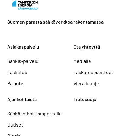
Suomen parasta sähköverkkoa rakentamassa
Asiakaspalvelu
Ota yhteyttä
Sähkis-palvelu
Medialle
Laskutus
Laskutusosoitteet
Palaute
Vierailuohje
Ajankohtaista
Tietosuoja
Sähkökatkot Tampereella
Uutiset
Blogit