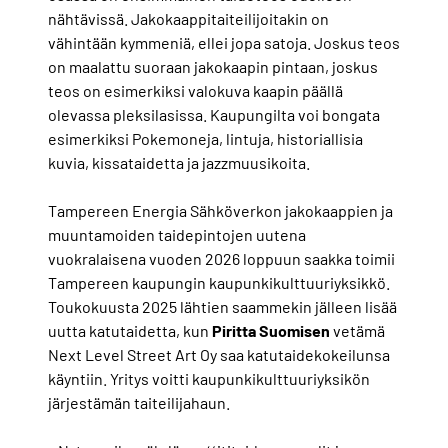
nähtävissä. Jakokaappitaiteilijoitakin on
vähintään kymmeniä, ellei jopa satoja. Joskus teos
on maalattu suoraan jakokaapin pintaan, joskus
teos on esimerkiksi valokuva kaapin päällä
olevassa pleksilasissa. Kaupungilta voi bongata
esimerkiksi Pokemoneja, lintuja, historiallisia
kuvia, kissataidetta ja jazzmuusikoita.
Tampereen Energia Sähköverkon jakokaappien ja
muuntamoiden taidepintojen uutena
vuokralaisena vuoden 2026 loppuun saakka toimii
Tampereen kaupungin kaupunkikulttuuriyksikkö.
Toukokuusta 2025 lähtien saammekin jälleen lisää
uutta katutaidetta, kun
Piritta Suomisen
vetämä
Next Level Street Art Oy saa katutaidekokeilunsa
käyntiin. Yritys voitti kaupunkikulttuuriyksikön
järjestämän taiteilijahaun.