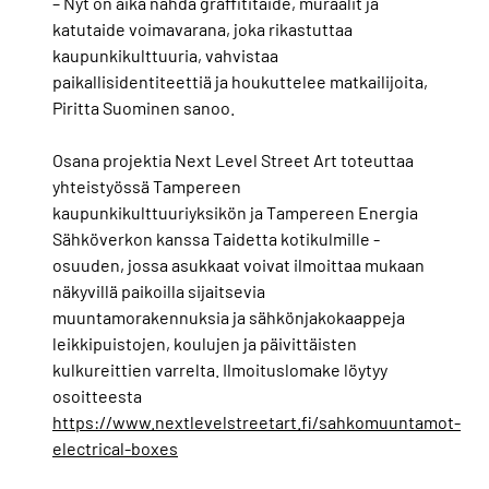
– Nyt on aika nähdä graffititaide, muraalit ja
katutaide voimavarana, joka rikastuttaa
kaupunkikulttuuria, vahvistaa
paikallisidentiteettiä ja houkuttelee matkailijoita,
Piritta Suominen sanoo.
Osana projektia Next Level Street Art toteuttaa
yhteistyössä Tampereen
kaupunkikulttuuriyksikön ja Tampereen Energia
Sähköverkon kanssa Taidetta kotikulmille -
osuuden, jossa asukkaat voivat ilmoittaa mukaan
näkyvillä paikoilla sijaitsevia
muuntamorakennuksia ja sähkönjakokaappeja
leikkipuistojen, koulujen ja päivittäisten
kulkureittien varrelta. Ilmoituslomake löytyy
osoitteesta
https://www.nextlevelstreetart.fi/sahkomuuntamot-
electrical-boxes