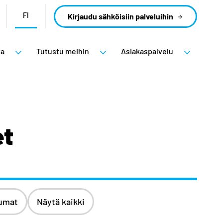
FI
Kirjaudu sähköisiin palveluihin
ta
Tutustu meihin
Asiakaspalvelu
et
umat
Näytä kaikki