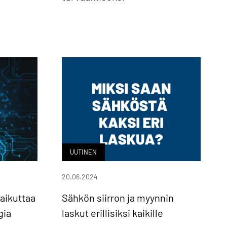
UUTINEN
20.06.2024
aikuttaa
Sähkön siirron ja myynnin
gia
laskut erillisiksi kaikille