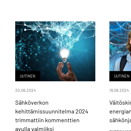
UUTINEN
UUTINEN
20.06.2024
19.06.2024
Sähköverkon
Väitöski
kehittämissuunnitelma 2024
energia
trimmattiin kommenttien
sähkönj
avulla valmiiksi