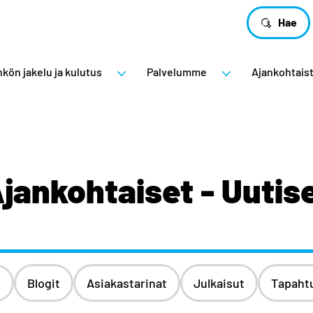
Hae
kön jakelu ja kulutus
Palvelumme
Ajankohtais
jankohtaiset - Uutis
t
Blogit
Asiakastarinat
Julkaisut
Tapaht