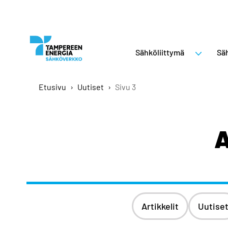
Sähköliittymä
Säh
Etusivu
›
Uutiset
›
Sivu 3
A
Artikkelit
Uutise