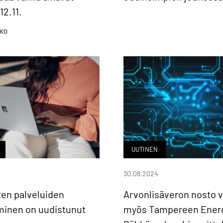
12.11.
KO
UUTINEN
30.08.2024
en palveluiden
Arvonlisäveron nosto v
minen on uudistunut
myös Tampereen Ener