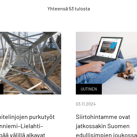
Yhteensä 53 tulosta
UUTINEN
03.11.2024
itelinjojen purkutyöt
Siirtohintamme ovat
nniemi–Lielahti–
jatkossakin Suomen
ä välillä alkavat
edullisimpien joukossa