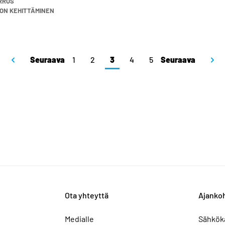
RROS
ON KEHITTÄMINEN
Seuraava
1
2
3
4
5
Seuraava
Ota yhteyttä
Ajankoh
Medialle
Sähkök