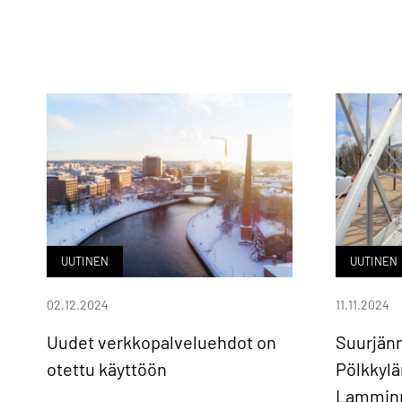
UUTINEN
UUTINEN
02.12.2024
11.11.2024
Uudet verkkopalveluehdot on
Suurjänn
otettu käyttöön
Pölkkylä
Lamminpä