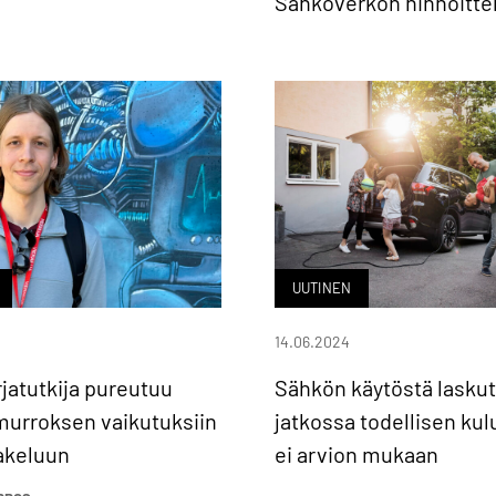
Sähköverkon hinnoitte
UUTINEN
14.06.2024
rjatutkija pureutuu
Sähkön käytöstä lasku
murroksen vaikutuksiin
jatkossa todellisen ku
akeluun
ei arvion mukaan