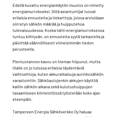
Edellä kuvattu energiankäytön muutos on nimetty
energiamurrokseksi. Siitä asiantuntijat luovat
erilaisia ennusteita ja tiekarttoja, joissa arvioidaan
siirretyn sähkön määrää ja huipputehoa
tulevaisuudessa. Koska tahti energiamurroksessa
tuntuu kiihtyvän, on ennusteita syytä tarkastella ja
päivittää säännöllisesti viimeisimmän tiedon
perusteella.
Pientuotannon kasvu on hieman hiipunut, mutta
tilalle on jo tulossa erilaisia täydentäviä
vaihtoehtoja, kuten akkuratkaisuja aurinkosähkön
varastointiin. Sähköautojenkin akkujen käyttöä
kalliin sähkön aikana sekä kulutushuippujen
tasaamiseen kiinteistöissä työstetään koko ajan
eteenpäin.
Tampereen Energia Sähköverkko Oy haluaa