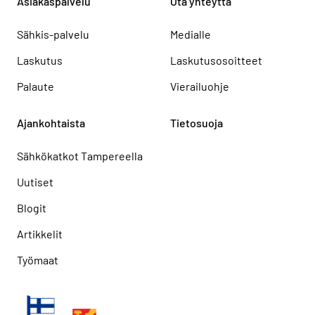
Asiakaspalvelu
Ota yhteyttä
Sähkis-palvelu
Medialle
Laskutus
Laskutusosoitteet
Palaute
Vierailuohje
Ajankohtaista
Tietosuoja
Sähkökatkot Tampereella
Uutiset
Blogit
Artikkelit
Työmaat