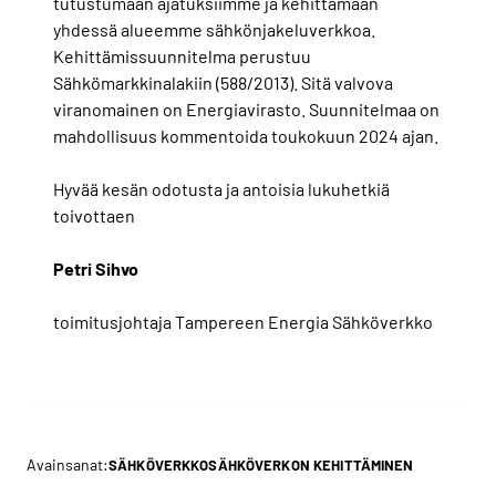
tutustumaan ajatuksiimme ja kehittämään
yhdessä alueemme sähkönjakeluverkkoa.
Kehittämissuunnitelma perustuu
Sähkömarkkinalakiin (588/2013). Sitä valvova
viranomainen on Energiavirasto. Suunnitelmaa on
mahdollisuus kommentoida toukokuun 2024 ajan.
Hyvää kesän odotusta ja antoisia lukuhetkiä
toivottaen
Petri Sihvo
toimitusjohtaja Tampereen Energia Sähköverkko
Avainsanat:
SÄHKÖVERKKO
SÄHKÖVERKON KEHITTÄMINEN