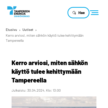
Hae
Etusivu
›
Uutiset
›
Kerro arviosi, miten sähkön käyttö tulee kehittymään
Tampereella
Kerro arviosi, miten sähkön
käyttö tulee kehittymään
Tampereella
Julkaistu: 30.04.2024, Klo: 13:00