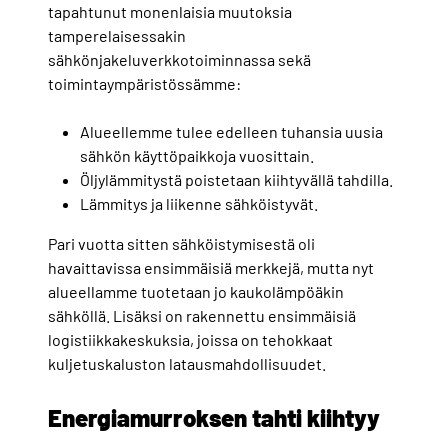
tapahtunut monenlaisia muutoksia
tamperelaisessakin
sähkönjakeluverkkotoiminnassa sekä
toimintaympäristössämme:
Alueellemme tulee edelleen tuhansia uusia
sähkön käyttöpaikkoja vuosittain.
Öljylämmitystä poistetaan kiihtyvällä tahdilla.
Lämmitys ja liikenne sähköistyvät.
Pari vuotta sitten sähköistymisestä oli
havaittavissa ensimmäisiä merkkejä, mutta nyt
alueellamme tuotetaan jo kaukolämpöäkin
sähköllä. Lisäksi on rakennettu ensimmäisiä
logistiikkakeskuksia, joissa on tehokkaat
kuljetuskaluston latausmahdollisuudet.
Energiamurroksen tahti kiihtyy