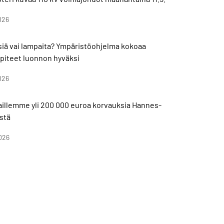
026
isiä vai lampaita? Ympäristöohjelma kokoaa
piteet luonnon hyväksi
026
aillemme yli 200 000 euroa korvauksia Hannes-
stä
026