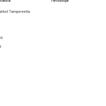
taista
Tietosuoja
atkot Tampereella
it
t
Seuraa meitä: