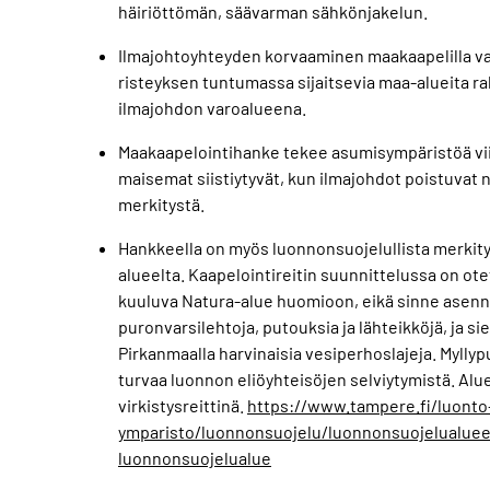
häiriöttömän, säävarman sähkönjakelun.
Ilmajohtoyhteyden korvaaminen maakaapelilla va
risteyksen tuntumassa sijaitsevia maa-alueita r
ilmajohdon varoalueena.
Maakaapelointihanke tekee asumisympäristöä viih
maisemat siistiytyvät, kun ilmajohdot poistuvat n
merkitystä.
Hankkeella on myös luonnonsuojelullista merkity
alueelta. Kaapelointireitin suunnittelussa on ot
kuuluva Natura-alue huomioon, eikä sinne asenne
puronvarsilehtoja, putouksia ja lähteikköjä, ja s
Pirkanmaalla harvinaisia vesiperhoslajeja. Mylly
turvaa luonnon eliöyhteisöjen selviytymistä. Al
virkistysreittinä.
https://www.tampere.fi/luonto-
ymparisto/luonnonsuojelu/luonnonsuojelualueet
luonnonsuojelualue