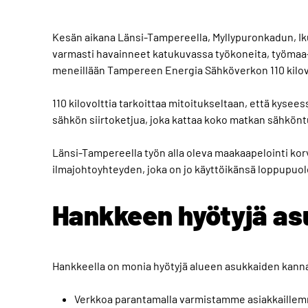
Kesän aikana Länsi-Tampereella, Myllypuronkadun, Iku
varmasti havainneet katukuvassa työkoneita, työmaa-a
meneillään Tampereen Energia Sähköverkon 110 kilovo
110 kilovolttia tarkoittaa mitoitukseltaan, että kysees
sähkön siirtoketjua, joka kattaa koko matkan sähköntuo
Länsi-Tampereella työn alla oleva maakaapelointi korva
ilmajohtoyhteyden, joka on jo käyttöikänsä loppupuole
Hankkeen hyötyjä as
Hankkeella on monia hyötyjä alueen asukkaiden kann
Verkkoa parantamalla varmistamme asiakkaillemm