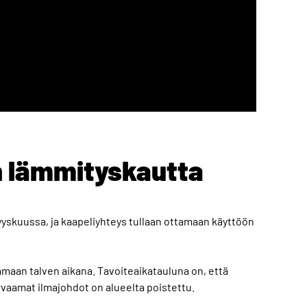
n lämmityskautta
yskuussa, ja kaapeliyhteys tullaan ottamaan käyttöön
amaan talven aikana. Tavoiteaikatauluna on, että
aamat ilmajohdot on alueelta poistettu.