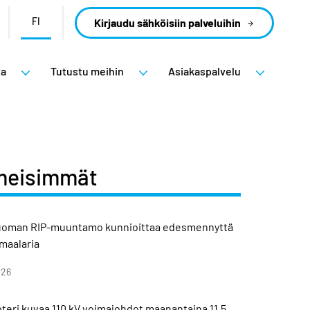
FI
Kirjaudu sähköisiin palveluihin
ta
Tutustu meihin
Asiakaspalvelu
meisimmät
uoman RIP-muuntamo kunnioittaa edesmennyttä
imaalaria
026
teri kuvaa 110 kV voimajohdot maanantaina 11.5.