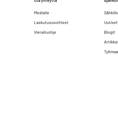
Ota yhteyttä
Ajankoh
Medialle
Sähkök
Laskutusosoitteet
Uutiset
Vierailuohje
Blogit
Artikkel
Työmaa
tettavuusselosteet
Näytä evästeasetukseni