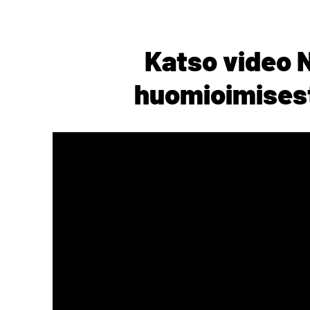
Katso video 
huomioimises