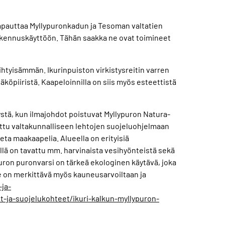
pauttaa Myllypuronkadun ja Tesoman valtatien
akennuskäyttöön. Tähän saakka ne ovat toimineet
tyisämmän. Ikurinpuiston virkistysreitin varren
äköpiiristä. Kaapeloinnilla on siis myös esteettistä
stä, kun ilmajohdot poistuvat Myllypuron Natura-
ettu valtakunnalliseen lehtojen suojeluohjelmaan
ta maakaapelia. Alueella on erityisiä
iellä on tavattu mm. harvinaista vesihyönteistä sekä
puron puronvarsi on tärkeä ekologinen käytävä, joka
ue on merkittävä myös kauneusarvoiltaan ja
ja-
-ja-suojelukohteet/ikuri-kalkun-myllypuron-