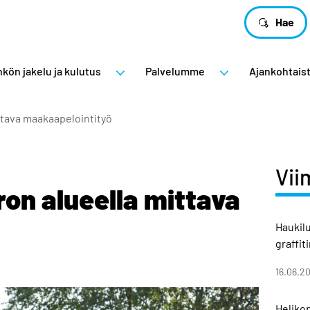
Hae
kön jakelu ja kulutus
Palvelumme
Ajankohtais
tava maakaapelointityö
Vii
n alueella mittava
Haukil
graffit
16.06.2
Helikop