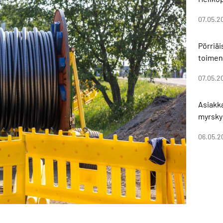
07.05.2
Pörriä
toimen
07.05.2
Asiakk
myrsky
06.05.2