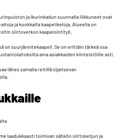
rinpuiston ja Ikurinkadun suunnalla liikkuneet ovat
itoja ja kookkaita kaapelikeloja. Alueella on
ltin siirtoverkon kaapelointityö.
sä on suurjännitekaapeli. Se on erittäin tärkeä osa
tantolaitoksilta aina asiakkaiden kiinteistöille asti.
a lähes samalla reitillä sijaitsevan
lla.
ukkaille
alta
e laadukkaasti toimivan sähkön siirtoketjun ja