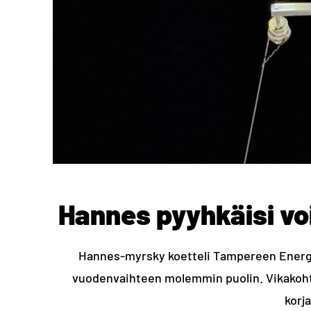
Hannes pyyhkäisi vo
Hannes-myrsky koetteli Tampereen Energia
vuodenvaihteen molemmin puolin. Vikakohtei
korj