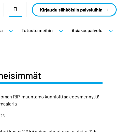
FI
Kirjaudu sähköisiin palveluihin
ta
Tutustu meihin
Asiakaspalvelu
meisimmät
uoman RIP-muuntamo kunnioittaa edesmennyttä
imaalaria
026
teri kuvaa 110 kV voimajohdot maanantaina 11.5.