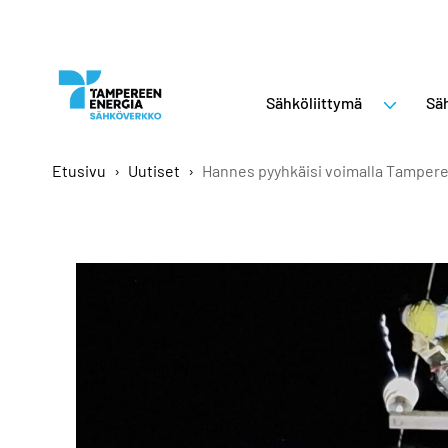
Sähköliittymä
Säh
Etusivu
›
Uutiset
›
Hannes pyyhkäisi voimalla Tampere