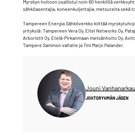
Myrskyn hoitoon osallistui noin 60 henkilöä verkkoyht
sähköasentajia, koneenkuljettajia, metsureita sekä 
Tampereen Energia Sähköverkko kiittää myrskytuhojen
yrityksiä: Tampereen Vera Oy, Eltel Networks Oy, Pat
Arboristit Oy, Etelä-Pirkanmaan metsänhoito Oy, Avit
Tampere Sammon valtatie ja Tmi Marjo Palander.
Jouni Vanhanarka
JOHTORYHMÄN JÄSEN