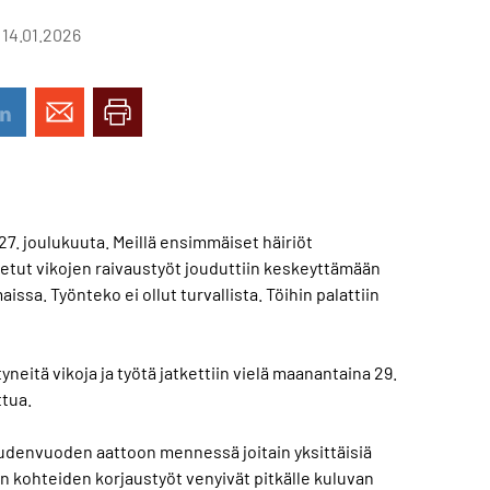
 14.01.2026
 27. joulukuuta. Meillä ensimmäiset häiriöt
tetut vikojen raivaustyöt jouduttiin keskeyttämään
ssa. Työnteko ei ollut turvallista. Töihin palattiin
yneitä vikoja ja työtä jatkettiin vielä maanantaina 29.
ttua.
 uudenvuoden aattoon mennessä joitain yksittäisiä
n kohteiden korjaustyöt venyivät pitkälle kuluvan