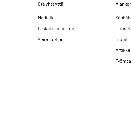
Ota yhteyttä
Ajankoh
Medialle
Sähkök
Laskutusosoitteet
Uutiset
Vierailuohje
Blogit
Artikkel
Työmaa
tettavuusselosteet
Näytä evästeasetukseni