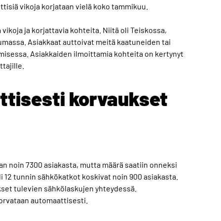
ttisiä vikoja korjataan vielä koko tammikuu.
ikoja ja korjattavia kohteita. Niitä oli Teiskossa,
massa. Asiakkaat auttoivat meitä kaatuneiden tai
isessa. Asiakkaiden ilmoittamia kohteita on kertynyt
tajille.
isesti korvaukset
aan noin 7300 asiakasta, mutta määrä saatiin onneksi
i 12 tunnin sähkökatkot koskivat noin 900 asiakasta.
ukset tulevien sähkölaskujen yhteydessä.
korvataan automaattisesti.