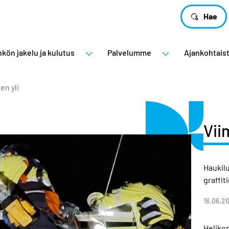
Hae
kön jakelu ja kulutus
Palvelumme
Ajankohtais
en yli
Vii
Haukil
graffit
16.06.2
Helikop