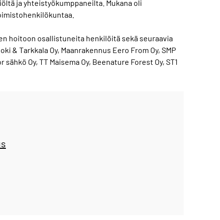
iöltä ja yhteistyökumppaneilta. Mukana oli
toimistohenkilökuntaa.
 hoitoon osallistuneita henkilöitä sekä seuraavia
ajoki & Tarkkala Oy, Maanrakennus Eero From Oy, SMP
or sähkö Oy, TT Maisema Oy, Beenature Forest Oy, ST1
us