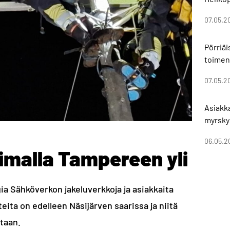
07.05.2
Pörriä
toimen
07.05.2
Asiakk
myrsky
06.05.2
imalla Tampereen yli
 Sähköverkon jakeluverkkoja ja asiakkaita
ta on edelleen Näsijärven saarissa ja niitä
ataan.