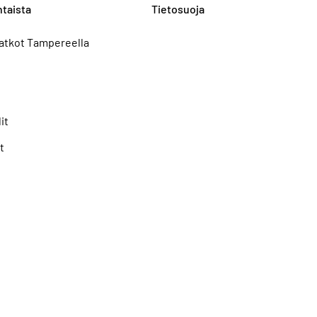
taista
Tietosuoja
atkot Tampereella
it
t
Seuraa meitä: