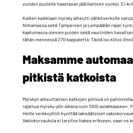
vuoden puolelle haastavan jäätilanteen vuoksi. Ei-krii
Kaiken kaikkiaan myrsky aiheutti sähköverkolle satoja v
Niihamassa sekä Tampereen ja Lempäälän rajan tuntu
kaatumassa olevien puiden sekä vaurioiden havaitsem
tähän mennessä 270 kappaletta. Tästä iso kiitos ilmoit
Maksamme automaatt
pitkistä katkoista
Myrskyn aiheuttamien katkojen piirissä oli pahimmill
rajattua myrsky-yön aikana noin 1000 asiakkaaseen. Yl
Heille verkkoyhtiö hyvittää lakisääteiset vakiokorva
Vakiokorvauksia ei tarvitse hakea erikseen, vaan ne 