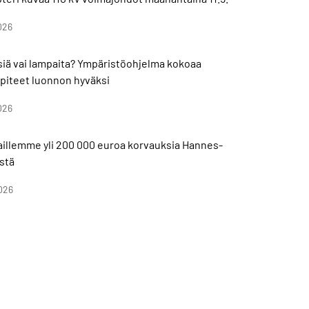
026
isiä vai lampaita? Ympäristöohjelma kokoaa
piteet luonnon hyväksi
026
aillemme yli 200 000 euroa korvauksia Hannes-
stä
026