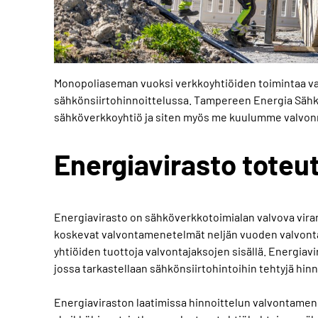
Monopoliaseman vuoksi verkkoyhtiöiden toimintaa val
sähkönsiirtohinnoittelussa. Tampereen Energia Sähkö
sähköverkkoyhtiö ja siten myös me kuulumme valvonna
Energiavirasto toteu
Energiavirasto on sähköverkkotoimialan valvova viran
koskevat valvontamenetelmät neljän vuoden valvontaj
yhtiöiden tuottoja valvontajaksojen sisällä. Energia
jossa tarkastellaan sähkönsiirtohintoihin tehtyjä hi
Energiaviraston laatimissa hinnoittelun valvontame