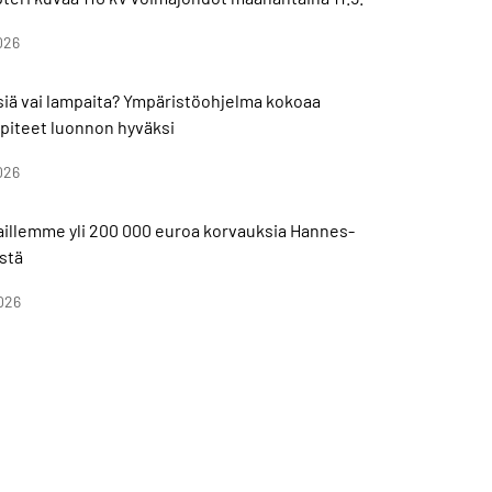
026
isiä vai lampaita? Ympäristöohjelma kokoaa
piteet luonnon hyväksi
026
aillemme yli 200 000 euroa korvauksia Hannes-
stä
026