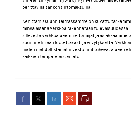
perittävillä sähkönsiirtomaksuilla.
Kehittämissuunnitelmassamme
on kuvattu tarkemmi
minkälaisena verkkoa rakennetaan tulevaisuudessa. T
sille, että verkkoalueemme toimijat ja asiakkaamme 
suunnitelmiaan luotettavasti ja viivytyksettä. Verkkoin
niiden mahdollistamat investoinnit tukevat alueen el
kaikkien tamperelaisten etu.