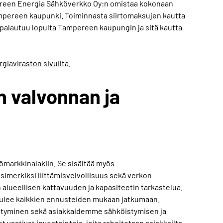
pereen Energia Sähköverkko Oy:n omistaa kokonaan
pereen kaupunki. Toiminnasta siirtomaksujen kautta
 palautuu lopulta Tampereen kaupungin ja sitä kautta
giaviraston sivuilta
.
 valvonnan ja
ömarkkinalakiin. Se sisältää myös
esimerkiksi liittämisvelvollisuus sekä verkon
 alueellisen kattavuuden ja kapasiteetin tarkastelua.
 tulee kaikkien ennusteiden mukaan jatkumaan.
ittyminen sekä asiakkaidemme sähköistymisen ja
 vaativat investointeja, joita rahoitetaan asiakkailta