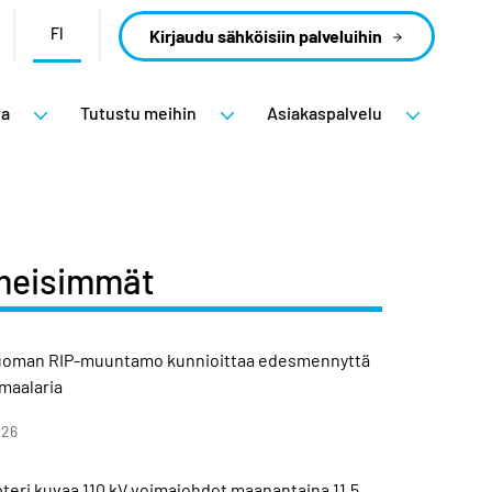
FI
Kirjaudu sähköisiin palveluihin
ta
Tutustu meihin
Asiakaspalvelu
meisimmät
uoman RIP-muuntamo kunnioittaa edesmennyttä
imaalaria
026
teri kuvaa 110 kV voimajohdot maanantaina 11.5.