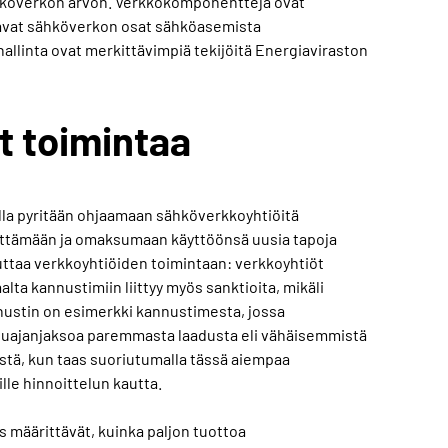
hköverkon arvon. Verkkokomponentteja ovat
ltavat sähköverkon osat sähköasemista
allinta ovat merkittävimpiä tekijöitä Energiaviraston
t toimintaa
lla pyritään ohjaamaan sähköverkkoyhtiöitä
ittämään ja omaksumaan käyttöönsä uusia tapoja
uttaa verkkoyhtiöiden toimintaan: verkkoyhtiöt
ta kannustimiin liittyy myös sanktioita, mikäli
nustin on esimerkki kannustimesta, jossa
ailuajanjaksoa paremmasta laadusta eli vähäisemmistä
stä, kun taas suoriutumalla tässä aiempaa
lle hinnoittelun kautta.
 määrittävät, kuinka paljon tuottoa