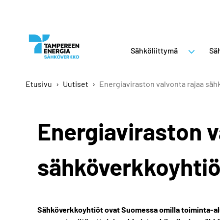
Sähköliittymä
Säh
Etusivu
›
Uutiset
›
Energiaviraston valvonta rajaa säh
Energiaviraston v
sähköverkkoyhtiö
Sähköverkkoyhtiöt ovat Suomessa omilla toiminta-a