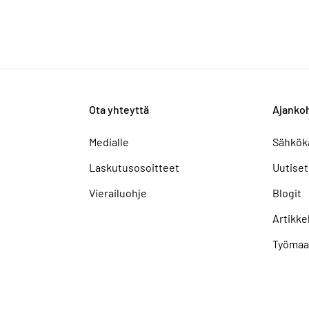
Ota yhteyttä
Ajankoh
Medialle
Sähkök
Laskutusosoitteet
Uutiset
Vierailuohje
Blogit
Artikkel
Työmaa