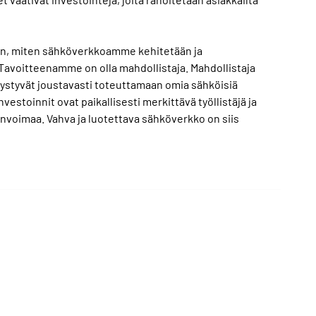
n, miten sähköverkkoamme kehitetään ja
avoitteenamme on olla mahdollistaja. Mahdollistaja
pystyvät joustavasti toteuttamaan omia sähköisiä
vestoinnit ovat paikallisesti merkittävä työllistäjä ja
invoimaa. Vahva ja luotettava sähköverkko on siis