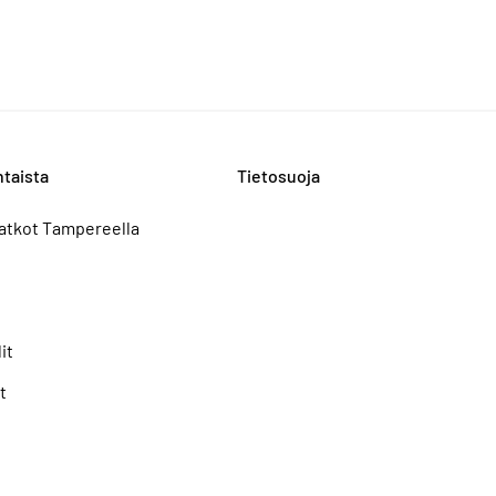
taista
Tietosuoja
atkot Tampereella
it
t