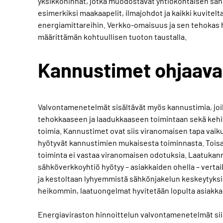
yksikköhinnat, jotka muodostavat yhtiökohtaisen sä
esimerkiksi maakaapelit, ilmajohdot ja kaikki kuvite
energiamittareihin. Verkko-omaisuus ja sen tehokas h
määrittämän kohtuullisen tuoton taustalla.
Kannustimet ohjaava
Valvontamenetelmät sisältävät myös kannustimia, joi
tehokkaaseen ja laadukkaaseen toimintaan sekä keh
toimia. Kannustimet ovat siis viranomaisen tapa vaik
hyötyvät kannustimien mukaisesta toiminnasta. Toisaal
toiminta ei vastaa viranomaisen odotuksia. Laatukan
sähköverkkoyhtiö hyötyy – asiakkaiden ohella – vert
ja kestoltaan lyhyemmistä sähkönjakelun keskeytyksi
heikommin, laatuongelmat hyvitetään lopulta asiakkai
Energiaviraston hinnoittelun valvontamenetelmät siis