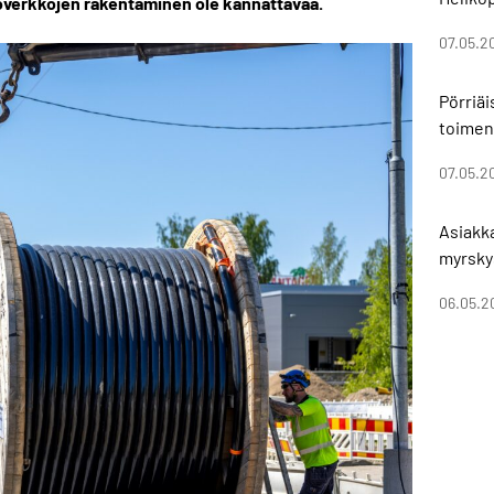
hköverkkojen rakentaminen ole kannattavaa.
07.05.2
Pörriä
toimen
07.05.2
Asiakk
myrsky
06.05.2