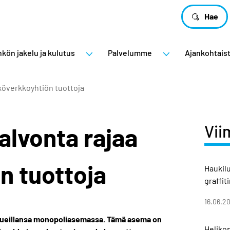
Hae
kön jakelu ja kulutus
Palvelumme
Ajankohtais
köverkkoyhtiön tuottoja
Vii
alvonta rajaa
n tuottoja
Haukil
graffit
16.06.2
lueillansa monopoliasemassa. Tämä asema on
Helikop