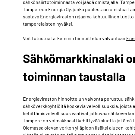
sähkönsiirtotoiminnasta voi jäädä omistajalle. Tam
Tampereen Energia Oy, jonka puolestaan omistaa Tam
saatava Energiaviraston rajaama kohtuullinen tuotto
tamperelaisten hyväksi.
Voit tutustua tarkemmin hinnoittelun valvontaan
Ener
Sähkömarkkinalaki on
toiminnan taustalla
Energiaviraston hinnoittelun valvonta perustuu sähk
sähköverkkoyhtiöitä koskevia velvollisuuksia, joista 
kehittämisvelvollisuus vaativat jatkuvaa sähköverkon
Tampere on voimakkaasti kehittyvää aluetta ja tämä
Olemassa olevan verkon ylläpidon lisäksi alueen keh
vihreän siirtymän myötä syntyneet uudenlaiset tarpeet