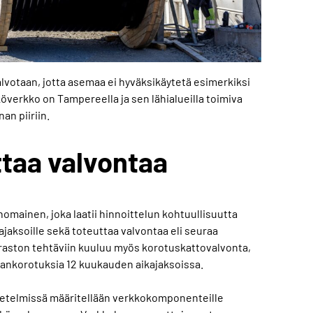
votaan, jotta asemaa ei hyväksikäytetä esimerkiksi
verkko on Tampereella ja sen lähialueilla toimiva
n piiriin.
ttaa valvontaa
omainen, joka laatii hinnoittelun kohtuullisuutta
aksoille sekä toteuttaa valvontaa eli seuraa
viraston tehtäviin kuuluu myös korotuskattovalvonta,
nnankorotuksia 12 kuukauden aikajaksoissa.
netelmissä määritellään verkkokomponenteille