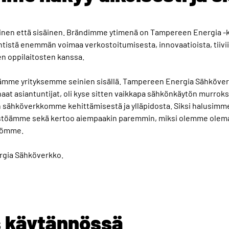
nen että sisäinen. Brändimme ytimenä on Tampereen Energia -
istä enemmän voimaa verkostoitumisesta, innovaatioista, tiivii
en oppilaitosten kanssa.
mme yrityksemme seinien sisällä. Tampereen Energia Sähköverk
at asiantuntijat, oli kyse sitten vaikkapa sähkönkäytön murrok
n sähköverkkomme kehittämisestä ja ylläpidosta. Siksi halusimme
stöämme sekä kertoo aiempaakin paremmin, miksi olemme olema
töömme.
gia Sähköverkko.
s käytännössä