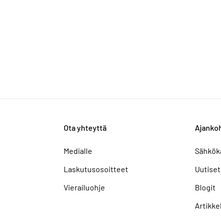
Ota yhteyttä
Ajankoh
Medialle
Sähkök
Laskutusosoitteet
Uutiset
Vierailuohje
Blogit
Artikkel