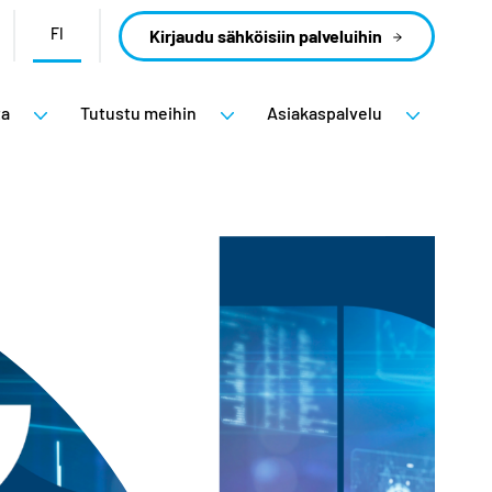
FI
Kirjaudu sähköisiin palveluihin
ta
Tutustu meihin
Asiakaspalvelu