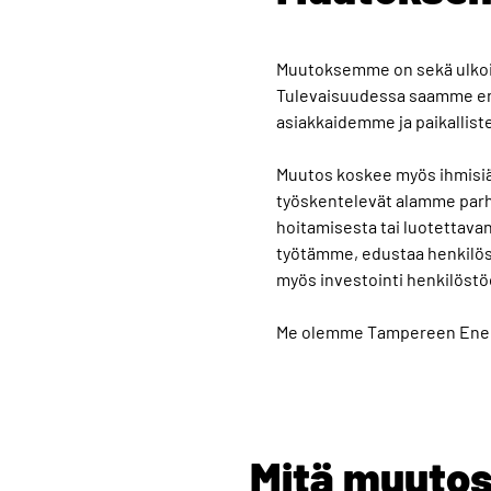
Muutoksemme on sekä ulkoi
Tulevaisuudessa saamme ent
asiakkaidemme ja paikallist
Muutos koskee myös ihmisiä
työskentelevät alamme parha
hoitamisesta tai luotettava
työtämme, edustaa henkilö
myös investointi henkilös
Me olemme Tampereen Ener
Mitä muuto