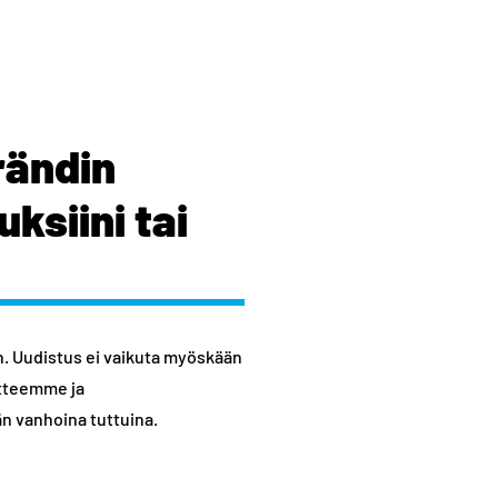
rändin
ksiini tai
n. Uudistus ei vaikuta myöskään
itteemme ja
n vanhoina tuttuina.