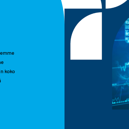
ksemme
me
in koko
ä