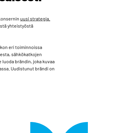
konsernin
uusi strategia.
stä yhteistyöstä
on eri toiminnoissa
sesta, sähkökatkojen
 luoda brändin, joka kuvaa
ssa. Uudistunut brändi on