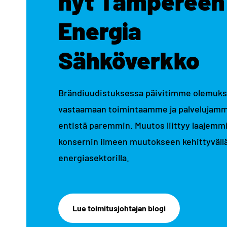
nyt Tampereen
Energia
Sähköverkko
Brändiuudistuksessa päivitimme olemu
vastaamaan toimintaamme ja palvelujam
entistä paremmin. Muutos liittyy laajemm
konsernin ilmeen muutokseen kehittyväll
energiasektorilla.
Lue toimitusjohtajan blogi