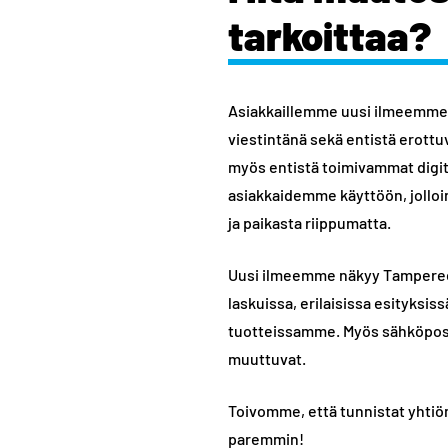
tarkoittaa?
Asiakkaillemme uusi ilmeemme
viestintänä sekä entistä erot
myös entistä toimivammat digit
asiakkaidemme käyttöön, jolloin
ja paikasta riippumatta.
Uusi ilmeemme näkyy Tampere
laskuissa, erilaisissa esityksis
tuotteissamme. Myös sähköpos
muuttuvat.
Toivomme, että tunnistat yhti
paremmin!