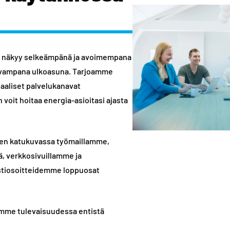
 näkyy selkeämpänä ja avoimempana
tuvampana ulkoasuna. Tarjoamme
aaliset palvelukanavat
 voit hoitaa energia-asioitasi ajasta
en katukuvassa työmaillamme,
sä, verkkosivuillamme ja
tiosoitteidemme loppuosat
ömme tulevaisuudessa entistä