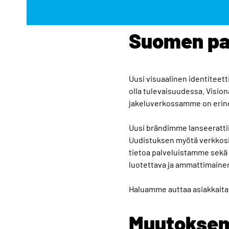
Suomen pa
Uusi visuaalinen identitee
olla tulevaisuudessa. Visi
jakeluverkossamme on erino
Uusi brändimme lanseerattii
Uudistuksen myötä verkkosi
tietoa palveluistamme sekä
luotettava ja ammattimainen
Haluamme auttaa asiakkaita
Muutoksemm