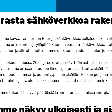
rasta sähköverkkoa rak
ttimme kuvaa Tampereen Energia Sähköverkkoa sellaisena kuin 
onamme on rakentaa ja ylläpitää Suomen parasta sähköverkkoa. T
mainen ja siirtohinnoittelumme on Suomen edullisimpien jouko
n elokuun lopussa 2023, ja se otetaan käyttöön asteittain kaik
vustomme on saanut uuden ilmeen ja runsaasti uutta sisältöä. 
 monipuolisemman ja uudentyyppisen sisällön. Kaiken pohjana o
 toiminta, josta olet asiakkaanamme saanut nauttia aiemminkin.
mme tekemään hyviä päätöksiä ja onnistumaan omissa energia-a
e näkyy ulkoisesti ja si