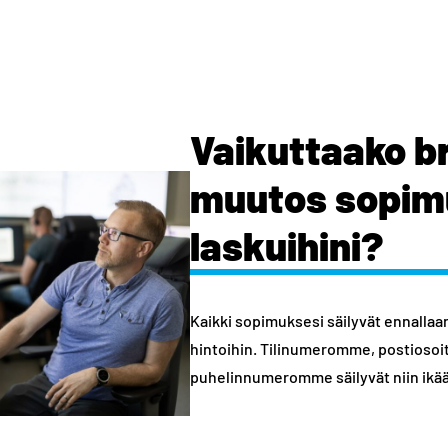
Vaikuttaako b
muutos sopimu
laskuihini?
Kaikki sopimuksesi säilyvät ennallaa
hintoihin. Tilinumeromme, postioso
puhelinnumeromme säilyvät niin ikää