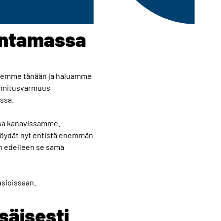
entamassa
olemme tänään ja haluamme
oimitusvarmuus
ssa.
issa kanavissamme.
Löydät nyt entistä enemmän
n edelleen se sama
sioissaan.
säisesti