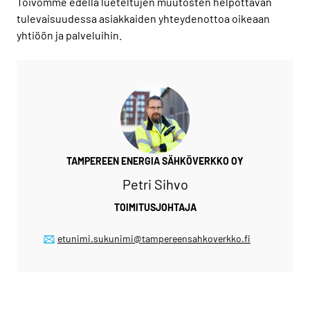
Toivomme edellä lueteltujen muutosten helpottavan
tulevaisuudessa asiakkaiden yhteydenottoa oikeaan
yhtiöön ja palveluihin.
TAMPEREEN ENERGIA SÄHKÖVERKKO OY
Petri Sihvo
TOIMITUSJOHTAJA
etunimi.sukunimi@tampereensahkoverkko.fi