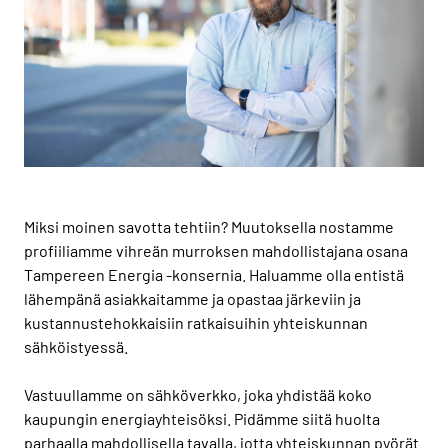
Miksi moinen savotta tehtiin? Muutoksella nostamme
profiiliamme vihreän murroksen mahdollistajana osana
Tampereen Energia -konsernia. Haluamme olla entistä
lähempänä asiakkaitamme ja opastaa järkeviin ja
kustannustehokkaisiin ratkaisuihin yhteiskunnan
sähköistyessä.
Vastuullamme on sähköverkko, joka yhdistää koko
kaupungin energiayhteisöksi. Pidämme siitä huolta
parhaalla mahdollisella tavalla, jotta yhteiskunnan pyörät