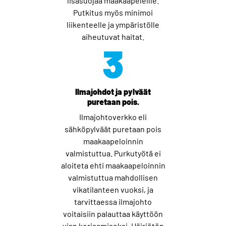
lisäsuojaa maakaapeleille.
Putkitus myös minimoi
liikenteelle ja ympäristölle
aiheutuvat haitat.
3
Ilmajohdot ja pylväät
puretaan pois.
Ilmajohtoverkko eli
sähköpylväät puretaan pois
maakaapeloinnin
valmistuttua. Purkutyötä ei
aloiteta ehti maakaapeloinnin
valmistuttua mahdollisen
vikatilanteen vuoksi, ja
tarvittaessa ilmajohto
voitaisiin palauttaa käyttöön
vian korjaamiseksi. Häiriötön