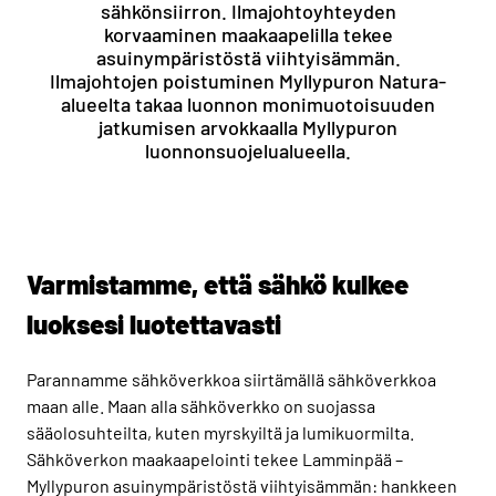
sähkönsiirron. Ilmajohtoyhteyden
korvaaminen maakaapelilla tekee
asuinympäristöstä viihtyisämmän.
Ilmajohtojen poistuminen Myllypuron Natura-
alueelta takaa luonnon monimuotoisuuden
jatkumisen arvokkaalla Myllypuron
luonnonsuojelualueella.
Varmistamme, että sähkö kulkee
luoksesi luotettavasti
Parannamme sähköverkkoa siirtämällä sähköverkkoa
maan alle. Maan alla sähköverkko on suojassa
sääolosuhteilta, kuten myrskyiltä ja lumikuormilta.
Sähköverkon maakaapelointi tekee Lamminpää –
Myllypuron asuinympäristöstä viihtyisämmän: hankkeen