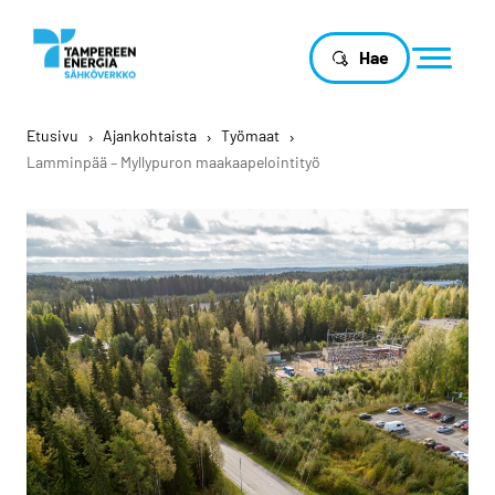
Hae
Etusivu
›
Ajankohtaista
›
Työmaat
›
Lamminpää – Myllypuron maakaapelointityö