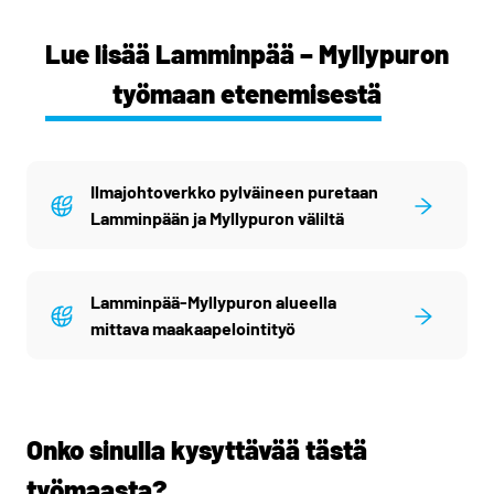
Lue lisää Lamminpää – Myllypuron
työmaan etenemisestä
Ilmajohtoverkko pylväineen puretaan
Lamminpään ja Myllypuron väliltä
Lamminpää-Myllypuron alueella
mittava maakaapelointityö
Onko sinulla kysyttävää tästä
työmaasta?