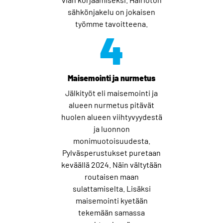
sähkönjakelu on jokaisen
työmme tavoitteena.
4
Maisemointi ja nurmetus
Jälkityöt eli maisemointi ja
alueen nurmetus pitävät
huolen alueen viihtyvyydestä
ja luonnon
monimuotoisuudesta.
Pylväsperustukset puretaan
keväällä 2024. Näin vältytään
routaisen maan
sulattamiselta. Lisäksi
maisemointi kyetään
tekemään samassa