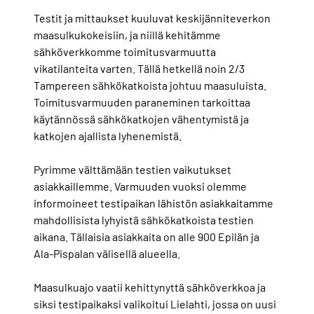
Testit ja mittaukset kuuluvat keskijänniteverkon
maasulkukokeisiin, ja niillä kehitämme
sähköverkkomme toimitusvarmuutta
vikatilanteita varten. Tällä hetkellä noin 2/3
Tampereen sähkökatkoista johtuu maasuluista.
Toimitusvarmuuden paraneminen tarkoittaa
käytännössä sähkökatkojen vähentymistä ja
katkojen ajallista lyhenemistä.
Pyrimme välttämään testien vaikutukset
asiakkaillemme. Varmuuden vuoksi olemme
informoineet testipaikan lähistön asiakkaitamme
mahdollisista lyhyistä sähkökatkoista testien
aikana. Tällaisia asiakkaita on alle 900 Epilän ja
Ala-Pispalan välisellä alueella.
Maasulkuajo vaatii kehittynyttä sähköverkkoa ja
siksi testipaikaksi valikoitui Lielahti, jossa on uusi