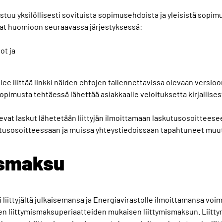
tuu yksilöllisesti sovituista sopimusehdoista ja yleisistä sopi
rjat huomioon seuraavassa järjestyksessä:
ot ja
ee liittää linkki näiden ehtojen tallennettavissa olevaan versio
pimusta tehtäessä lähettää asiakkaalle veloituksetta kirjallisest
vat laskut lähetetään liittyjän ilmoittamaan laskutusosoitteeseen
kutusosoitteessaan ja muissa yhteystiedoissaan tapahtuneet muu
ismaksu
ii liittyjältä julkaisemansa ja Energiavirastolle ilmoittamansa vo
en liittymismaksuperiaatteiden mukaisen liittymismaksun. Liit