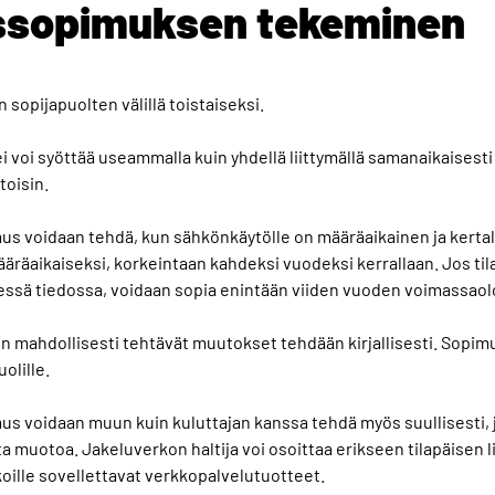
issopimuksen tekeminen
 sopijapuolten välillä toistaiseksi.
i voi syöttää useammalla kuin yhdellä liittymällä samanaikaisesti 
toisin.
imus voidaan tehdä, kun sähkönkäytölle on määräaikainen ja kerta
äräaikaiseksi, korkeintaan kahdeksi vuodeksi kerrallaan. Jos t
essä tiedossa, voidaan sopia enintään viiden vuoden voimassaol
hen mahdollisesti tehtävät muutokset tehdään kirjallisesti. Sopi
olille.
mus voidaan muun kuin kuluttajan kanssa tehdä myös suullisesti, 
ista muotoa. Jakeluverkon haltija voi osoittaa erikseen tilapäisen
oille sovellettavat verkkopalvelutuotteet.