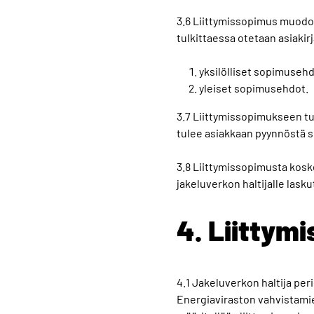
3.6 Liittymissopimus muodos
tulkittaessa otetaan asiaki
yksilölliset sopimusehd
yleiset sopimusehdot.
3.7 Liittymissopimukseen tul
tulee asiakkaan pyynnöstä so
3.8 Liittymissopimusta koske
jakeluverkon haltijalle las
4. Liittym
4.1 Jakeluverkon haltija per
Energiaviraston vahvistami