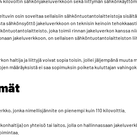
 24 kilovoltin sähkönjakeluverkkoon sekä liittymän sähkönkäyttöm
ltuvin osin soveltaa sellaisiin sähköntuotantolaitteistoja sisältä
sta sähkönsyöttö jakeluverkkoon on teknisin keinoin tehokkaasti
öntuotantolaitteisto, joka toimii rinnan jakeluverkon kanssa nii
konaan jakeluverkkoon, on sellaisen sähköntuotantolaitteiston li
on haltija ja liittyjä voivat sopia toisin, jollei jäljempänä muuta 
tojen määräyksistä ei saa sopimuksin poiketa kuluttajan vahingok
lmät
kko, jonka nimellisjännite on pienempi kuin 110 kilovolttia.
konhaltija) on yhteisö tai laitos, jolla on hallinnassaan jakeluverk
oimintaa.