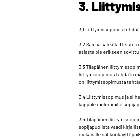
3. Liittym
3.1 Liittymissopimus tehdään
3.2 Samaa sähkölaitteistoa e
asiasta ole erikseen sovittu 
3.3 Tilapäinen liittymissop
liittymissopimus tehdään mä
on liittymissopimusta tehtä
3.4 Liittymissopimus ja sii
kappale molemmille sopijapu
3.5 Tilapäinen liittymissopi
sopijapuolista vaadi kirjall
mukaisille sähkönkäyttöpaik