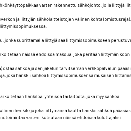
ähkönkäyttöpaikkaa varten rakennettu sähköjohto, jolla liittyjä l
verkon ja liittyjän sähkölaitteistojen välinen kohta (omistusraja), j
 liittymissopimuksessa.
, jonka suorittamalla liittyjä saa liittymissopimukseen perustuv
tarkoitetaan näissä ehdoissa maksua, joka peritään liittymän koo
jä) ostaa sähköä ja sen jakelun tarvitseman verkkopalvelun pääa
ttyjä, joka hankkii sähköä liittymissopimuksensa mukaisen liittä
arkoitetaan henkilöä, yhteisöä tai laitosta, joka myy sähköä.
nollinen henkilö ja joka liittymänsä kautta hankkii sähköä pääas
inotoimintaa varten, kutsutaan näissä ehdoissa kuluttajaksi.