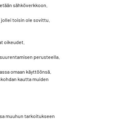
iitetään sähköverkkoon.
ollei toisin ole sovittu.
at oikeudet.
n suurentamisen perusteella.
siassa omaan käyttöönsä.
miskohdan kautta muiden
iassa muuhun tarkoitukseen