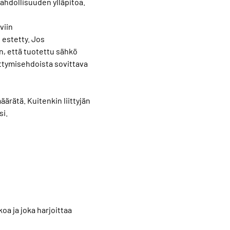
ahdollisuuden ylläpitoa.
viin
 estetty. Jos
n, että tuotettu sähkö
ittymisehdoista sovittava
määrätä. Kuitenkin liittyjän
si.
koa ja joka harjoittaa