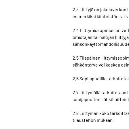
2.3 Liittyjä on jakeluverko
esimerkiksi kiinteistön tai r
2.4 Liittymissopimus on verk
omistajan tai haltijan (liitt
sähkönkäyttömahdollisuuden
2.5 Tilapäinen liittymissopi
sähköntarve voi koskea esim
2.6 Sopijapuolilla tarkoiteta
2.7 Liittymällä tarkoitetaan 
sopijapuolten sähkölaitteist
2.8 Liittymän koko tarkoitta
tilaustehon mukaan.