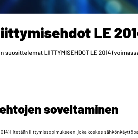
iittymisehdot LE 20
:n suosittelemat LIITTYMISEHDOT LE 2014 (voimassa 
isehtojen soveltaminen
2014) liitetään liittymissopimukseen, joka koskee sähkönkäyttöpa