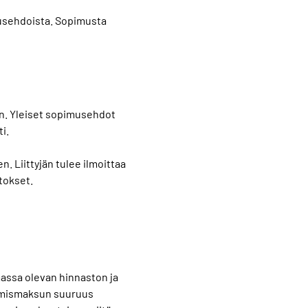
musehdoista. Sopimusta
on. Yleiset sopimusehdot
i.
. Liittyjän tulee ilmoittaa
tokset.
imassa olevan hinnaston ja
tymismaksun suuruus