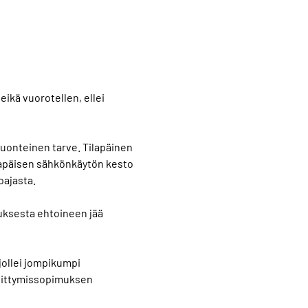
eikä vuorotellen, ellei
luonteinen tarve. Tilapäinen
ilapäisen sähkönkäytön kesto
oajasta.
muksesta ehtoineen jää
jollei jompikumpi
 liittymissopimuksen