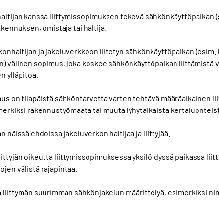
n haltijan kanssa liittymissopimuksen tekevä sähkönkäyttöpaikan 
akennuksen, omistaja tai haltija.
onhaltijan ja jakeluverkkoon liitetyn sähkönkäyttöpaikan (esim. 
yjän) välinen sopimus, joka koskee sähkönkäyttöpaikan liittämistä 
 ylläpitoa.
mus on tilapäistä sähköntarvetta varten tehtävä määräaikainen li
erkiksi rakennustyömaata tai muuta lyhytaikaista kertaluonteis
an näissä ehdoissa jakeluverkon haltijaa ja liittyjää.
liittyjän oikeutta liittymissopimuksessa yksilöidyssä paikassa lii
ojen välistä rajapintaa.
a liittymän suurimman sähkönjakelun määrittelyä, esimerkiksi nim