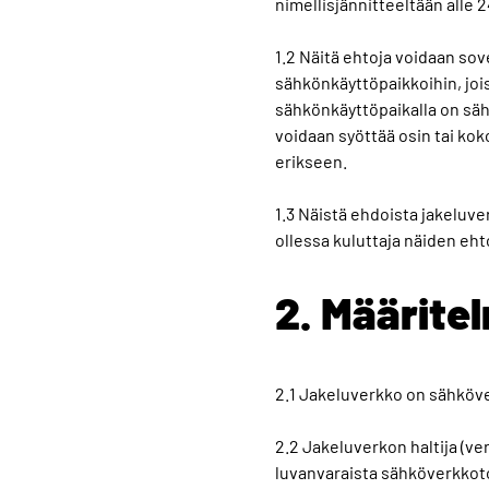
nimellisjännitteeltään alle
1.2 Näitä ehtoja voidaan sove
sähkönkäyttöpaikkoihin, joi
sähkönkäyttöpaikalla on sähk
voidaan syöttää osin tai ko
erikseen.
1.3 Näistä ehdoista jakeluverk
ollessa kuluttaja näiden eh
2. Määrite
2.1 Jakeluverkko on sähköver
2.2 Jakeluverkon haltija (ver
luvanvaraista sähköverkkot