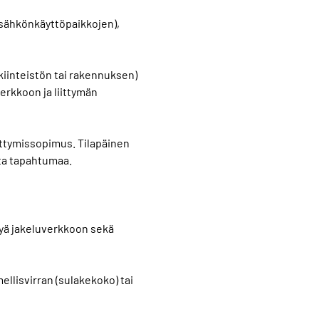
(sähkönkäyttöpaikkojen),
kiinteistön tai rakennuksen)
verkkoon ja liittymän
ittymissopimus. Tilapäinen
ta tapahtumaa.
ttyä jakeluverkkoon sekä
ellisvirran (sulakekoko) tai