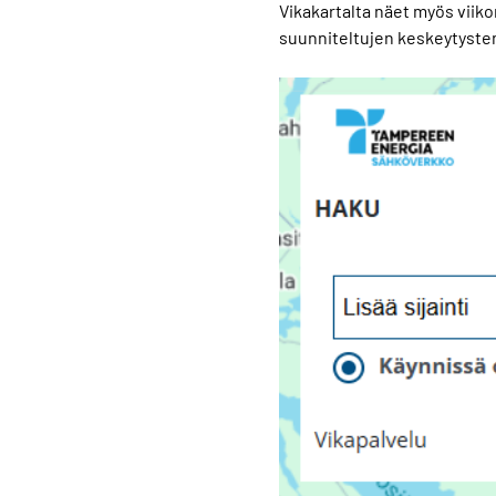
Vikakartalta näet myös viik
suunniteltujen keskeytysten 