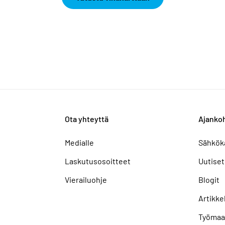
Ota yhteyttä
Ajankoh
Medialle
Sähkök
Laskutusosoitteet
Uutiset
Vierailuohje
Blogit
Artikkel
Työmaa