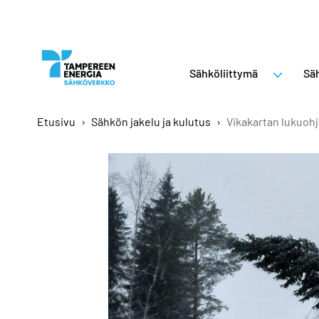
Sähköliittymä
Säh
Etusivu
›
Sähkön jakelu ja kulutus
›
Vikakartan lukuoh