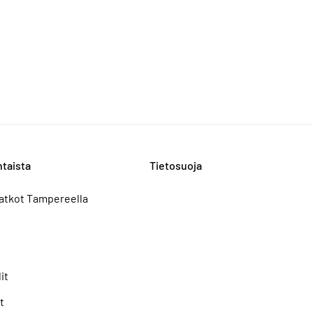
taista
Tietosuoja
atkot Tampereella
it
t