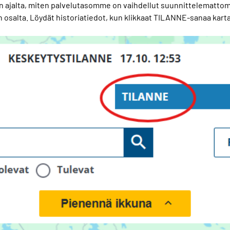
on ajalta, miten palvelutasomme on vaihdellut suunnittelematto
osalta. Löydät historiatiedot, kun klikkaat TILANNE-sanaa kartall