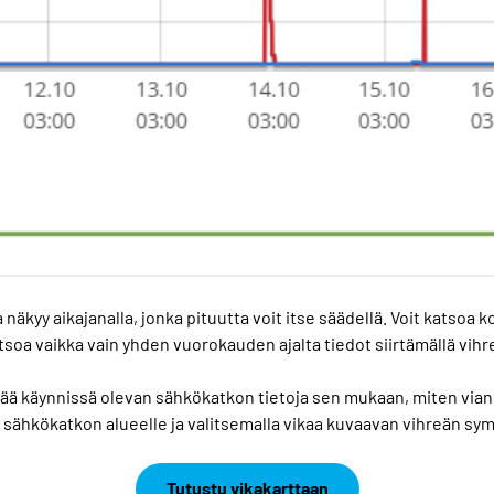
näkyy aikajanalla, jonka pituutta voit itse säädellä. Voit katsoa k
soa vaikka vain yhden vuorokauden ajalta tiedot siirtämällä vihre
ä käynnissä olevan sähkökatkon tietoja sen mukaan, miten vian
lla sähkökatkon alueelle ja valitsemalla vikaa kuvaavan vihreän sy
Tutustu vikakarttaan