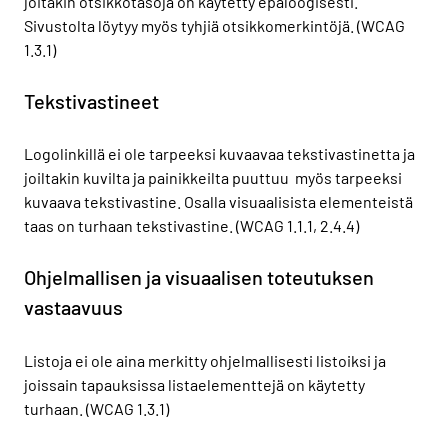
joitakin otsikkotasoja on käytetty epäloogisesti.
Sivustolta löytyy myös tyhjiä otsikkomerkintöjä. (WCAG
1.3.1)
Tekstivastineet
Logolinkillä ei ole tarpeeksi kuvaavaa tekstivastinetta ja
joiltakin kuvilta ja painikkeilta puuttuu myös tarpeeksi
kuvaava tekstivastine. Osalla visuaalisista elementeistä
taas on turhaan tekstivastine. (WCAG 1.1.1, 2.4.4)
Ohjelmallisen ja visuaalisen toteutuksen
vastaavuus
Listoja ei ole aina merkitty ohjelmallisesti listoiksi ja
joissain tapauksissa listaelementtejä on käytetty
turhaan. (WCAG 1.3.1)