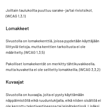
Joiltain taulukoilta puuttuu sarake- ja/tai riviotsikot.
(WCAG 1.3.1)
Lomakkeet
Sivustolla on lomakekenttiä, joissa pyydetään käyttäjään
liittyviä tietoja, mutta kenttien tarkoitusta ei ole
määritelty. (WCAG 1.3.5)
Pakolliset lomakekentät on merkitty tähtikuvakkeella,
mutta kuvaketta ei ole selitetty lomakkeilla. (WCAG 3.3.2)
Kuvaajat
Sivustolla on kuvaajia, joita ei pysty käyttämään
näppäimistöllä eikä ruudunlukijalla, eikä niiden sisältöä ei
ole kerrottu tekstivastineessa tai leipätekstissä. Lisäksi