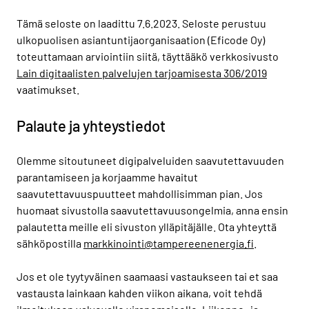
Tämä seloste on laadittu 7.6.2023. Seloste perustuu
ulkopuolisen asiantuntijaorganisaation (Eficode Oy)
toteuttamaan arviointiin siitä, täyttääkö verkkosivusto
Lain digitaalisten palvelujen tarjoamisesta 306/2019
vaatimukset.
Palaute ja yhteystiedot
Olemme sitoutuneet digipalveluiden saavutettavuuden
parantamiseen ja korjaamme havaitut
saavutettavuuspuutteet mahdollisimman pian. Jos
huomaat sivustolla saavutettavuusongelmia, anna ensin
palautetta meille eli sivuston ylläpitäjälle. Ota yhteyttä
sähköpostilla
markkinointi@tampereenenergia.fi
.
Jos et ole tyytyväinen saamaasi vastaukseen tai et saa
vastausta lainkaan kahden viikon aikana, voit tehdä