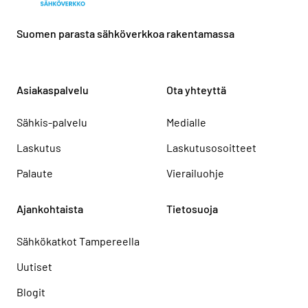
Suomen parasta sähköverkkoa rakentamassa
Asiakaspalvelu
Ota yhteyttä
Sähkis-palvelu
Medialle
Laskutus
Laskutusosoitteet
Palaute
Vierailuohje
Ajankohtaista
Tietosuoja
Sähkökatkot Tampereella
Uutiset
Blogit