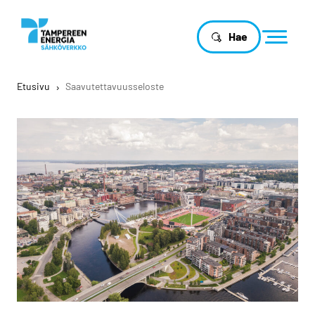
Hae
Etusivu
›
Saavutettavuusseloste