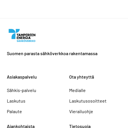
Suomen parasta sähköverkkoa rakentamassa
Asiakaspalvelu
Ota yhteyttä
Sähkis-palvelu
Medialle
Laskutus
Laskutusosoitteet
Palaute
Vierailuohje
Ajankohtaista
Tietosuoja