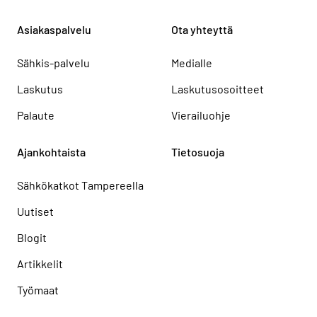
Asiakaspalvelu
Ota yhteyttä
Sähkis-palvelu
Medialle
Laskutus
Laskutusosoitteet
Palaute
Vierailuohje
Ajankohtaista
Tietosuoja
Sähkökatkot Tampereella
Uutiset
Blogit
Artikkelit
Työmaat