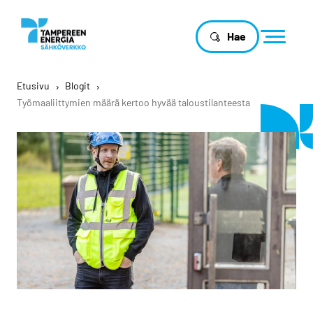
Hae
Etusivu
›
Blogit
›
Työmaaliittymien määrä kertoo hyvää taloustilanteesta