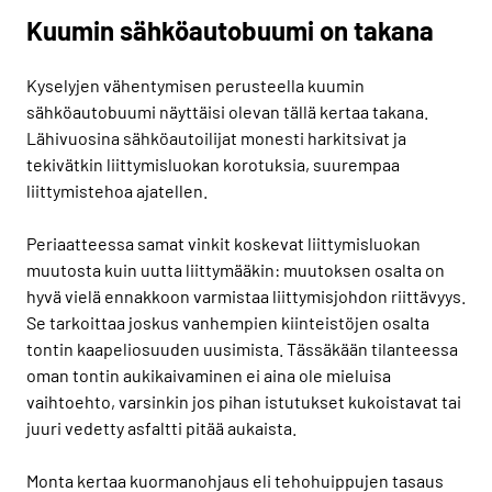
Kuumin sähköautobuumi on takana
Kyselyjen vähentymisen perusteella kuumin
sähköautobuumi näyttäisi olevan tällä kertaa takana.
Lähivuosina sähköautoilijat monesti harkitsivat ja
tekivätkin liittymisluokan korotuksia, suurempaa
liittymistehoa ajatellen.
Periaatteessa samat vinkit koskevat liittymisluokan
muutosta kuin uutta liittymääkin: muutoksen osalta on
hyvä vielä ennakkoon varmistaa liittymisjohdon riittävyys.
Se tarkoittaa joskus vanhempien kiinteistöjen osalta
tontin kaapeliosuuden uusimista. Tässäkään tilanteessa
oman tontin aukikaivaminen ei aina ole mieluisa
vaihtoehto, varsinkin jos pihan istutukset kukoistavat tai
juuri vedetty asfaltti pitää aukaista.
Monta kertaa kuormanohjaus eli tehohuippujen tasaus