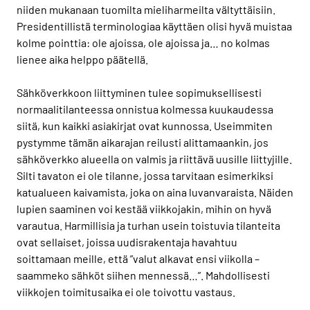
niiden mukanaan tuomilta mieliharmeilta vältyttäisiin.
Presidentillistä terminologiaa käyttäen olisi hyvä muistaa
kolme pointtia: ole ajoissa, ole ajoissa ja… no kolmas
lienee aika helppo päätellä.
Sähköverkkoon liittyminen tulee sopimuksellisesti
normaalitilanteessa onnistua kolmessa kuukaudessa
siitä, kun kaikki asiakirjat ovat kunnossa. Useimmiten
pystymme tämän aikarajan reilusti alittamaankin, jos
sähköverkko alueella on valmis ja riittävä uusille liittyjille.
Silti tavaton ei ole tilanne, jossa tarvitaan esimerkiksi
katualueen kaivamista, joka on aina luvanvaraista. Näiden
lupien saaminen voi kestää viikkojakin, mihin on hyvä
varautua. Harmillisia ja turhan usein toistuvia tilanteita
ovat sellaiset, joissa uudisrakentaja havahtuu
soittamaan meille, että ”valut alkavat ensi viikolla –
saammeko sähköt siihen mennessä…”. Mahdollisesti
viikkojen toimitusaika ei ole toivottu vastaus.