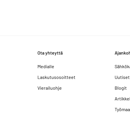
Ota yhteyttä
Ajankoh
Medialle
Sähkök
Laskutusosoitteet
Uutiset
Vierailuohje
Blogit
Artikkel
Työmaa