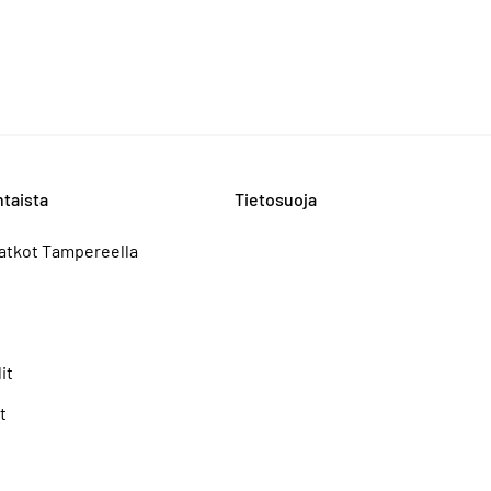
taista
Tietosuoja
atkot Tampereella
it
t