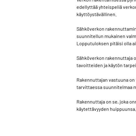
edellyttää yhteispeliä verko
käyttöystävällinen.
Sähköverkon rakennuttaminen 
suunnitellun mukainen valmi
Lopputuloksen pitäisi olla 
Sähköverkon rakennuttaja on
tavoitteiden ja käytön tarpe
Rakennuttajan vastuuna on t
tarvittaessa suunnitelmaa mu
Rakennuttaja on se, joka on
käytettävyyden huippuunsa. J