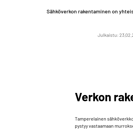
Sähköverkon rakentaminen on yhteispe
Julkaistu: 23.02
Verkon rak
Tamperelainen sähköverkko e
pystyy vastaamaan murrokse