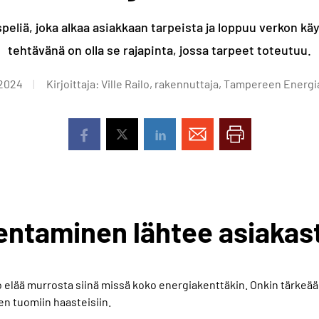
liä, joka alkaa asiakkaan tarpeista ja loppuu verkon kä
tehtävänä on olla se rajapinta, jossa tarpeet toteutuu.
.2024
Kirjoittaja: Ville Railo, rakennuttaja, Tampereen Ener
entaminen lähtee asiakas
lää murrosta siinä missä koko energiakenttäkin. Onkin tärkeää,
n tuomiin haasteisiin.