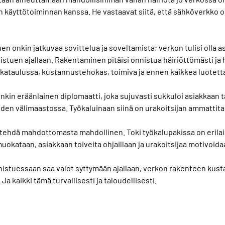
n käyttötoiminnan kanssa. He vastaavat siitä, että sähköverkko o
onkin jatkuvaa sovittelua ja soveltamista; verkon tulisi olla as
stuen ajallaan. Rakentaminen pitäisi onnistua häiriöttömästi ja 
aikataulussa, kustannustehokas, toimiva ja ennen kaikkea luotett
kin eräänlainen diplomaatti, joka sujuvasti sukkuloi asiakkaan 
iden välimaastossa. Työkaluinaan siinä on urakoitsijan ammattitai
ehdä mahdottomasta mahdollinen. Toki työkalupakissa on erilaisia
okataan, asiakkaan toiveita ohjaillaan ja urakoitsijaa motivoida
nistuessaan saa valot syttymään ajallaan, verkon rakenteen kus
a kaikki tämä turvallisesti ja taloudellisesti.