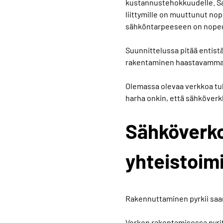
kustannustehokkuudelle. Sa
liittymille on muuttunut nope
sähköntarpeeseen on nopeut
Suunnittelussa pitää entis
rakentaminen haastavamma
Olemassa olevaa verkkoa tuli
harha onkin, että sähköverk
Sähköverk
yhteistoim
Rakennuttaminen pyrkii saa
Verkon rakentamisessa pyrit