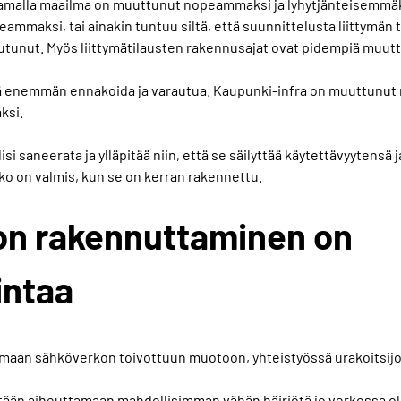
malla maailma on muuttunut nopeammaksi ja lyhytjänteisemmäk
ammaksi, tai ainakin tuntuu siltä, että suunnittelusta liittymän t
unut. Myös liittymätilausten rakennusajat ovat pidempiä muutt
tä enemmän ennakoida ja varautua. Kaupunki-infra on muuttunu
ksi.
si saneerata ja ylläpitää niin, että se säilyttää käytettävyytensä
ko on valmis, kun se on kerran rakennettu.
on rakennuttaminen on
intaa
maan sähköverkon toivottuun muotoon, yhteistyössä urakoitsijo
ään aiheuttamaan mahdollisimman vähän häiriötä jo verkossa olev