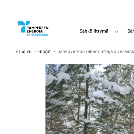
Sähköliittymä
Säh
Etusivu
›
Blogit
›
Sähköverkon rakennuttaja on eräänl