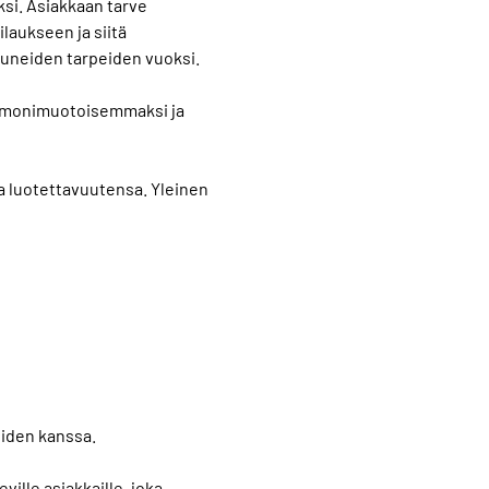
si. Asiakkaan tarve
ilaukseen ja siitä
uneiden tarpeiden vuoksi.
t monimuotoisemmaksi ja
 ja luotettavuutensa. Yleinen
iden kanssa.
ille asiakkaille, joka