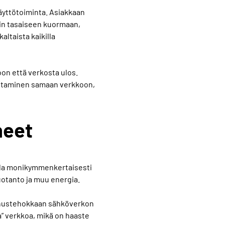
käyttötoiminta. Asiakkaan
in tasaiseen kuormaan,
altaista kaikilla
oon että verkosta ulos.
uottaminen samaan verkkoon,
neet
lla monikymmenkertaisesti
uotanto ja muu energia.
annustehokkaan sähköverkon
” verkkoa, mikä on haaste