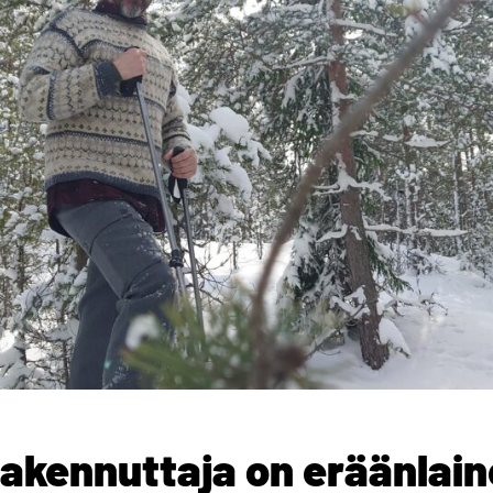
akennuttaja on eräänlain