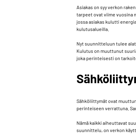
Asiakas on syy verkon raken
tarpeet ovat viime vuosina
jossa asiakas kulutti energi
kulutusalueilla.
Nyt suunnitteluun tulee alat
Kulutus on muuttunut suuria
joka perinteisesti on tarkoi
Sähköliitt
Sähköliittymät ovat muuttu
perinteiseen verrattuna. Sa
Nämä kaikki aiheuttavat su
suunnittelu, on verkon käyt