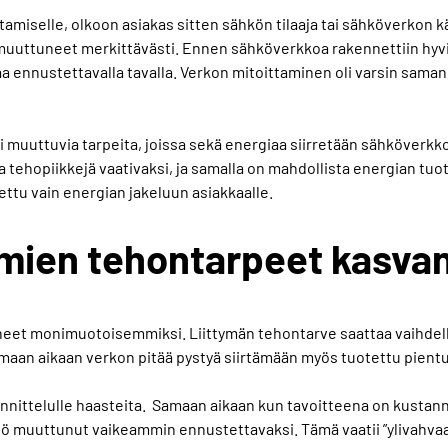
tamiselle, olkoon asiakas sitten sähkön tilaaja tai sähköverkon 
 muuttuneet merkittävästi. Ennen sähköverkkoa rakennettiin hyv
aa ennustettavalla tavalla. Verkon mitoittaminen oli varsin samank
i muuttuvia tarpeita, joissa sekä energiaa siirretään sähköverkk
 tehopiikkejä vaativaksi, ja samalla on mahdollista energian t
tettu vain energian jakeluun asiakkaalle.
ymien tehontarpeet kasva
neet monimuotoisemmiksi. Liittymän tehontarve saattaa vaihde
maan aikaan verkon pitää pystyä siirtämään myös tuotettu pient
unnittelulle haasteita. Samaan aikaan kun tavoitteena on kust
tö muuttunut vaikeammin ennustettavaksi. Tämä vaatii ”ylivahvaa