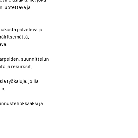
n luotettava ja
iakasta palveleva ja
häiritsemättä.
ava.
tarpeiden, suunnittelun
to ja resurssit.
 työkaluja, joilla
an.
tannustehokkaaksi ja