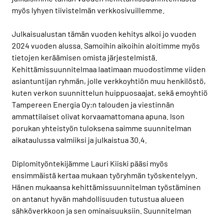
myös lyhyen tiivistelmän verkkosivuillemme.
Julkaisualustan tämän vuoden kehitys alkoi jo vuoden
2024 vuoden alussa. Samoihin aikoihin aloitimme myös
tietojen keräämisen omista järjestelmistä.
Kehittämissuunnitelmaa laatimaan muodostimme viiden
asiantuntijan ryhmän, jolle verkkoyhtiön muu henkilöstö,
kuten verkon suunnittelun huippuosaajat, sekä emoyhtiö
Tampereen Energia Oy:n talouden ja viestinnän
ammattilaiset olivat korvaamattomana apuna. Ison
porukan yhteistyön tuloksena saimme suunnitelman
aikataulussa valmiiksi ja julkaistua 30.4.
Diplomityöntekijämme Lauri Kiiski pääsi myös
ensimmäistä kertaa mukaan työryhmän työskentelyyn.
Hänen mukaansa kehittämissuunnitelman työstäminen
on antanut hyvän mahdollisuuden tutustua alueen
sähköverkkoon ja sen ominaisuuksiin. Suunnitelman