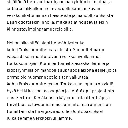
sisältämä tieto auttaa ohjaamaan yhtiön toimintaa, ja
antaa asiakkaillemme myös selkeämmän kuvan
verkkoliiketoiminnan haasteista ja mahdollisuuksista.
Lauri odottaakin innolla, mitkä asiat nousevat esiin
kiinnostavimpina tamperelaisille.
Nyt on aika pitää pieni hengähdystauko
kehittämissuunnitelma-asioista. Suunnitelma on
vapaasti kommentoitavana verkkosivuillamme
toukokuun ajan. Kommentoimalla asiakkaillamme ja
sidosryhmillä on mahdollisuus tuoda asioita esille, joita
emme ole huomanneet ja siten vaikuttaa
kehittämissuunnitelmaan. Toukokuun lopulla on vielä
hyvä hetki katsoa taaksepäin ja kerätä opit projektista
ensi kertaan. Kesäkuussa käymme palautteet läpi ja
tarvittaessa täydennämme suunnitelmaa ennen sen
toimittamista Energiavirastolle. Johtopäätökset
julkaisemme verkkosivuillamme.