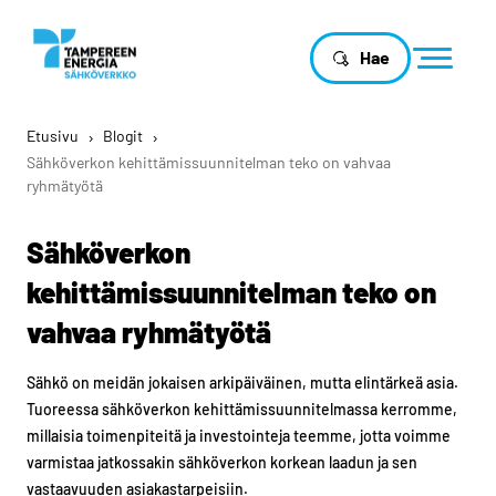
Hae
Etusivu
›
Blogit
›
Sähköverkon kehittämissuunnitelman teko on vahvaa
ryhmätyötä
Sähköverkon
kehittämissuunnitelman teko on
vahvaa ryhmätyötä
Sähkö on meidän jokaisen arkipäiväinen, mutta elintärkeä asia.
Tuoreessa sähköverkon kehittämissuunnitelmassa kerromme,
millaisia toimenpiteitä ja investointeja teemme, jotta voimme
varmistaa jatkossakin sähköverkon korkean laadun ja sen
vastaavuuden asiakastarpeisiin.