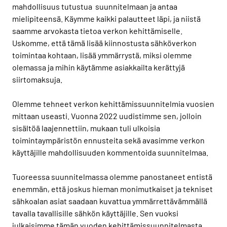
mahdollisuus tutustua suunnitelmaan ja antaa
mielipiteensä. Käymme kaikki palautteet läpi, ja niistä
saamme arvokasta tietoa verkon kehittämiselle.
Uskomme, että tämä lisää kiinnostusta sähköverkon
toimintaa kohtaan, lisää ymmärrystä, miksi olemme
olemassa ja mihin käytämme asiakkailta kerättyjä
siirtomaksuja.
Olemme tehneet verkon kehittämissuunnitelmia vuosien
mittaan useasti. Vuonna 2022 uudistimme sen, jolloin
sisältöä laajennettiin, mukaan tuli ulkoisia
toimintaympäristön ennusteita sekä avasimme verkon
käyttäjille mahdollisuuden kommentoida suunnitelmaa.
Tuoreessa suunnitelmassa olemme panostaneet entistä
enemmän, että joskus hieman monimutkaiset ja tekniset
sähkoalan asiat saadaan kuvattua ymmärrettävämmällä
tavalla tavallisille sähkön käyttäjille. Sen vuoksi
julkaisimme tämän vuoden kehittämissuunnitelmasta