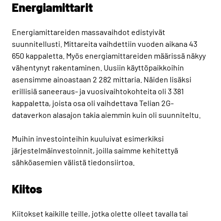
Energiamittarit
Energiamittareiden massavaihdot edistyivät
suunnitellusti. Mittareita vaihdettiin vuoden aikana 43
650 kappaletta. Myös energiamittareiden määrissä näkyy
vähentynyt rakentaminen. Uusiin käyttöpaikkoihin
asensimme ainoastaan 2 282 mittaria. Näiden lisäksi
erillisiä saneeraus- ja vuosivaihtokohteita oli 3 381
kappaletta, joista osa oli vaihdettava Telian 2G-
dataverkon alasajon takia aiemmin kuin oli suunniteltu.
Muihin investointeihin kuuluivat esimerkiksi
järjestelmäinvestoinnit, joilla saimme kehitettyä
sähköasemien välistä tiedonsiirtoa.
Kiitos
Kiitokset kaikille teille, jotka olette olleet tavalla tai