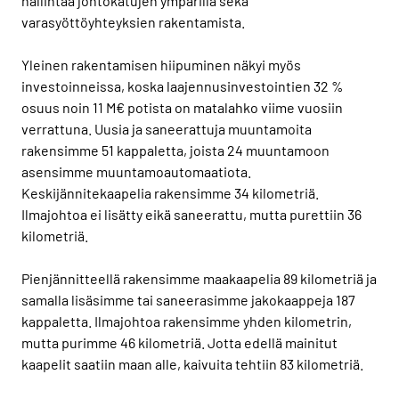
hallintaa johtokatujen ympärillä sekä
varasyöttöyhteyksien rakentamista.
Yleinen rakentamisen hiipuminen näkyi myös
investoinneissa, koska laajennusinvestointien 32 %
osuus noin 11 M€ potista on matalahko viime vuosiin
verrattuna. Uusia ja saneerattuja muuntamoita
rakensimme 51 kappaletta, joista 24 muuntamoon
asensimme muuntamoautomaatiota.
Keskijännitekaapelia rakensimme 34 kilometriä.
Ilmajohtoa ei lisätty eikä saneerattu, mutta purettiin 36
kilometriä.
Pienjännitteellä rakensimme maakaapelia 89 kilometriä ja
samalla lisäsimme tai saneerasimme jakokaappeja 187
kappaletta. Ilmajohtoa rakensimme yhden kilometrin,
mutta purimme 46 kilometriä. Jotta edellä mainitut
kaapelit saatiin maan alle, kaivuita tehtiin 83 kilometriä.