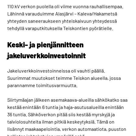
110 kV verkon puolella oli viime vuonna rauhallisempaa.
Lähinnä varauduimme Alasjärvi – Kaleva/Hakametsä
yhteyden saneeraukseen yhteiskaivuun yhteydessä
tehdyllä varaputkituksella Teiskontien pyörätielle.
Keski- ja pienjännitteen
jakeluverkkoinvestoinnit
Jakeluverkkoinvestoinneissa oli vauhti päällä.
Suurimmat muutokset teimme Teiskon alueella, jossa
parannamme toimitusvarmuutta.
Siirtymäajan jälkeen asemakaava-alueilla sähkökatko saa
kestää enintään 6 tuntia ja haja-asutusalueilla enintään
36 tuntia. Sähköverkon pitää siis kestää myrskyjä ja
talviolosuhteita ilman pitkiä keskeytyksiä. Tämä on
lisännyt maakaapelointia, verkon automaatiota, puuston