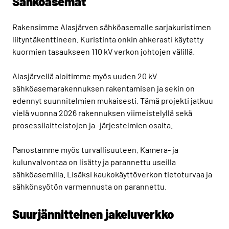
Sähköasemat
Rakensimme Alasjärven sähköasemalle sarjakuristimen
liityntäkenttineen. Kuristinta onkin ahkerasti käytetty
kuormien tasaukseen 110 kV verkon johtojen välillä.
Alasjärvellä aloitimme myös uuden 20 kV
sähköasemarakennuksen rakentamisen ja sekin on
edennyt suunnitelmien mukaisesti. Tämä projekti jatkuu
vielä vuonna 2026 rakennuksen viimeistelyllä sekä
prosessilaitteistojen ja -järjestelmien osalta.
Panostamme myös turvallisuuteen. Kamera- ja
kulunvalvontaa on lisätty ja parannettu useilla
sähköasemilla. Lisäksi kaukokäyttöverkon tietoturvaa ja
sähkönsyötön varmennusta on parannettu.
Suurjännitteinen jakeluverkko