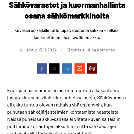
Sähkövarastot ja kuormanhallinta
osana sähkömarkkinoita
Kuvassa on kaikille tuttu tapa varastoida sähköä – selkeä,
konkreettinen, ihan tavallinen akku.
Julkaistu: 13.11.2024
Kirjoittaja: Juha Korhonen
Energiamaailmamme on astunut uuteen aikakauteen,
jossa akku-sana vilahtelee puheissa usein. Sähkövarasto
eli akku tuntuu olevan ratkaisu yhä useammin, kun
puhutaan sähköjärjestelmien kohtaamista haasteista.
Näissä puheissa akku-sanalla ei viitata kuvan kaltaisiin
polttomoottoriautojen akkuihin, mutta sähköautojen
akut ovat kyllä tärkeässä roolissa yhtenä