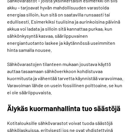
Sähkövarastot – joista yksinkertaisin esimerkki on siis
akku – tarjoavat hyvän mahdollisuuden varastoida
energiaa silloin, kun sitä on saatavilla runsaasti tai
edullisesti. Esimerkiksi tuulisina ja aurinkoisina päivinä
akkua voi ladata ja silloin sitä kannattaa purkaa, kun
sähkönkysyntä kasvaa, sääriippuvainen
energiantuotanto laskee ja käytännössä useimmiten
hinta samalla nousee.
Sähkövarastojen tilanteen mukaan joustava käyttö
auttaa tasaamaan sähköverkkoon kohdistuvaa
kuormitusta ja vähentää tarvetta käynnistää varavoimaa.
Varavoiman lähde on usein fossiilinen polttoaine, se kun
ei ole sääriippuvaista.
Älykäs kuormanhallinta tuo säästöjä
Kotitalouksille sähkövarastot voivat tuoda säästöjä
sähkölaskuissa, erityisesti jos ne ovat yhdistettyinä