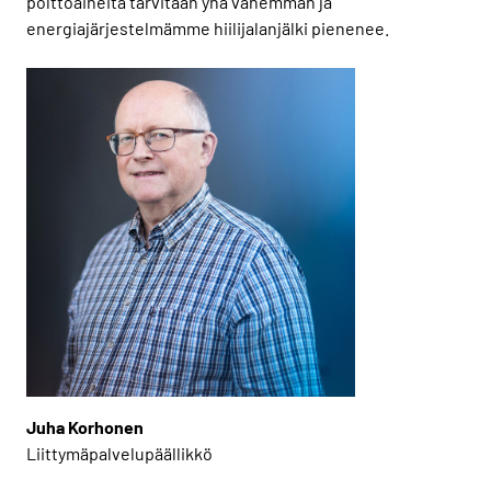
polttoaineita tarvitaan yhä vähemmän ja
energiajärjestelmämme hiilijalanjälki pienenee.
Juha Korhonen
Liittymäpalvelupäällikkö