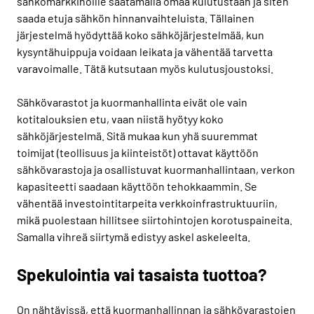
sähkömarkkinoille säätämällä omaa kulutustaan ja siten
saada etuja sähkön hinnanvaihteluista. Tällainen
järjestelmä hyödyttää koko sähköjärjestelmää, kun
kysyntähuippuja voidaan leikata ja vähentää tarvetta
varavoimalle. Tätä kutsutaan myös kulutusjoustoksi.
Sähkövarastot ja kuormanhallinta eivät ole vain
kotitalouksien etu, vaan niistä hyötyy koko
sähköjärjestelmä. Sitä mukaa kun yhä suuremmat
toimijat (teollisuus ja kiinteistöt) ottavat käyttöön
sähkövarastoja ja osallistuvat kuormanhallintaan, verkon
kapasiteetti saadaan käyttöön tehokkaammin. Se
vähentää investointitarpeita verkkoinfrastruktuuriin,
mikä puolestaan hillitsee siirtohintojen korotuspaineita.
Samalla vihreä siirtymä edistyy askel askeleelta.
Spekulointia vai tasaista tuottoa?
On nähtävissä, että kuormanhallinnan ja sähkövarastojen