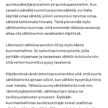
aurinkosähköjärjestelmiin eli aurinkopaneeleihin. Kun
varastoi päivällä tuotettua aurinkosähköä, voi illalla
käyttää omaa sähköä, jolloin verkosta ei tarvitse ostaa
sähköä kalliimmalla hinnalla. Tämä pienentää myös
sähköverkon kuormaa, mitä enemmän tällaisia varastoja
alkaa olla sähköverkon asiakkaiden käytössä.
Läheisesti sähkövarastoihin liittyy myös käsite
kuormanhallinta.
Se tarkoittaa toimenpiteitä, joilla
pyritään ohjaamaan ja tasaamaan sähkön kulutusta niin,
että verkon kuormitus pysyy tasaisena.
Käytännössä tämä tarkoittaa esimerkiksi sitä, että suuria
sähkölaitteita ajetaan silloin, kun sähkön kysyntä ja hinta
ovat matalia. Tällaisia suuria sähkölaitteita ovat mm.
lämmitysjärjestelmät, sähköautojen lataus tai
teollisuuslaitosten prosessit. Älykkään
kuormanhallinnan avulla kuluttajat voivat osallistua