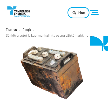
Hae
Etusivu
›
Blogit
›
Sähkövarastot ja kuormanhallinta osana sähkömarkkinoita