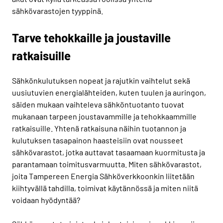
sähkövarastojen tyyppinä.
Tarve tehokkaille ja joustaville
ratkaisuille
Sähkönkulutuksen nopeat ja rajutkin vaihtelut sekä
uusiutuvien energialähteiden, kuten tuulen ja auringon,
säiden mukaan vaihteleva sähköntuotanto tuovat
mukanaan tarpeen joustavammille ja tehokkaammille
ratkaisuille. Yhtenä ratkaisuna näihin tuotannon ja
kulutuksen tasapainon haasteisiin ovat nousseet
sähkövarastot, jotka auttavat tasaamaan kuormitusta ja
parantamaan toimitusvarmuutta. Miten sähkövarastot,
joita Tampereen Energia Sähköverkkoonkin liitetään
kiihtyvällä tahdilla, toimivat käytännössä ja miten niitä
voidaan hyödyntää?