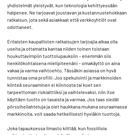
yhdistelmät yleistyvät, kun teknologia kehittyessään
halpenee. Ne tarjoavat joustavan ja kustannustehokkaan
ratkaisun, jota sekä asiakkaat että verkkoyhtiöt ovat
odottaneet.
Erilaisten kaupallisten ratkaisujen tarjoajia alkaa olla
useita ja ottamatta kantaa niiden toinen toistaan
houkuttavimpiin tuottolupauksiin – enemmän siis
henkilökohtaisena mielipiteenäni – omakäyttö on aina
vakaa ja varma vaihtoehto. Tässäkin asiassa on hyvä
tunnistaa oma profiili: Jos spekulointi ja markkinoiden
kiinteä seuraaminen ei kiinnosta tai koet sen
tarpeettoman riskialttiiksi ja vaihtelevaksi, niin itse
käyttäen tuotto on tasaista ja varmaa. Jos taas siedät
pörssiheilahteluja ja olet haukkana mukana seuraamassa
markkinoita, voit saada hetkellisesti hyviäkin tuottoja.
Joka tapauksessa ilmasto kiittää, kun fossiilisia