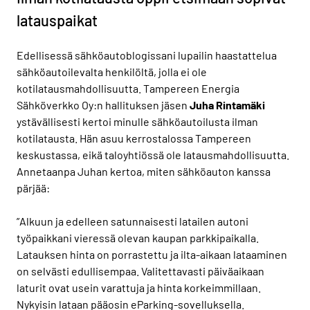
latauspaikat
Edellisessä sähköautoblogissani lupailin haastattelua
sähköautoilevalta henkilöltä, jolla ei ole
kotilatausmahdollisuutta. Tampereen Energia
Sähköverkko Oy:n hallituksen jäsen
Juha Rintamäki
ystävällisesti kertoi minulle sähköautoilusta ilman
kotilatausta. Hän asuu kerrostalossa Tampereen
keskustassa, eikä taloyhtiössä ole latausmahdollisuutta.
Annetaanpa Juhan kertoa, miten sähköauton kanssa
pärjää:
”Alkuun ja edelleen satunnaisesti latailen autoni
työpaikkani vieressä olevan kaupan parkkipaikalla.
Latauksen hinta on porrastettu ja ilta-aikaan lataaminen
on selvästi edullisempaa. Valitettavasti päiväaikaan
laturit ovat usein varattuja ja hinta korkeimmillaan.
Nykyisin lataan pääosin eParking-sovelluksella.