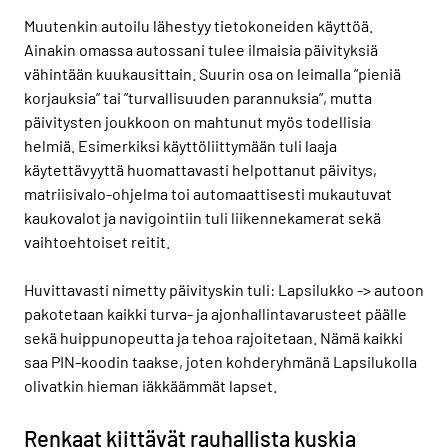
Muutenkin autoilu lähestyy tietokoneiden käyttöä.
Ainakin omassa autossani tulee ilmaisia päivityksiä
vähintään kuukausittain. Suurin osa on leimalla ”pieniä
korjauksia” tai ”turvallisuuden parannuksia”, mutta
päivitysten joukkoon on mahtunut myös todellisia
helmiä. Esimerkiksi käyttöliittymään tuli laaja
käytettävyyttä huomattavasti helpottanut päivitys,
matriisivalo-ohjelma toi automaattisesti mukautuvat
kaukovalot ja navigointiin tuli liikennekamerat sekä
vaihtoehtoiset reitit.
Huvittavasti nimetty päivityskin tuli: Lapsilukko -> autoon
pakotetaan kaikki turva- ja ajonhallintavarusteet päälle
sekä huippunopeutta ja tehoa rajoitetaan. Nämä kaikki
saa PIN-koodin taakse, joten kohderyhmänä Lapsilukolla
olivatkin hieman iäkkäämmät lapset.
Renkaat kiittävät rauhallista kuskia