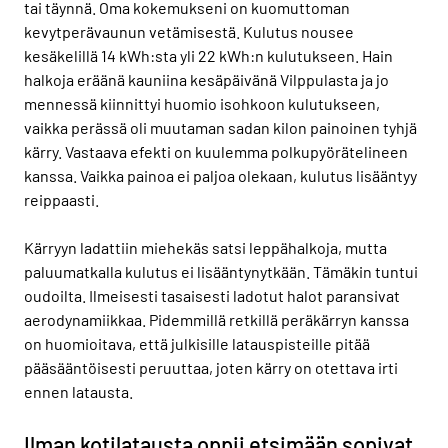
tai täynnä. Oma kokemukseni on kuomuttoman
kevytperävaunun vetämisestä. Kulutus nousee
kesäkelillä 14 kWh:sta yli 22 kWh:n kulutukseen. Hain
halkoja eräänä kauniina kesäpäivänä Vilppulasta ja jo
mennessä kiinnittyi huomio isohkoon kulutukseen,
vaikka perässä oli muutaman sadan kilon painoinen tyhjä
kärry. Vastaava efekti on kuulemma polkupyörätelineen
kanssa. Vaikka painoa ei paljoa olekaan, kulutus lisääntyy
reippaasti.
Kärryyn ladattiin miehekäs satsi leppähalkoja, mutta
paluumatkalla kulutus ei lisääntynytkään. Tämäkin tuntui
oudoilta. Ilmeisesti tasaisesti ladotut halot paransivat
aerodynamiikkaa. Pidemmillä retkillä peräkärryn kanssa
on huomioitava, että julkisille latauspisteille pitää
pääsääntöisesti peruuttaa, joten kärry on otettava irti
ennen latausta.
Ilman kotilatausta oppii etsimään sopivat