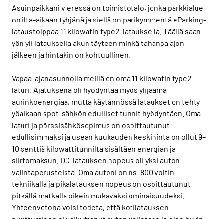
Asuinpaikkani vieressä on toimistotalo, jonka parkkialue
on ilta-aikaan tyhjänä ja siellä on parikymmentä eParking-
lataustolppaa 11 kilowatin type2-latauksella. Täällä saan
yön yli latauksella akun täyteen minkä tahansa ajon
jälkeen ja hintakin on kohtuullinen.
Vapaa-ajanasunnolla meillä on oma 11 kilowatin type2-
laturi. Ajatuksena oli hyödyntää myös ylijäämä
aurinkoenergiaa, mutta käytännössä lataukset on tehty
yöaikaan spot-sähkön edulliset tunnit hyödyntäen. Oma
laturi ja pörssisähkösopimus on osoittautunut
edullisimmaksi ja usean kuukauden keskihinta on ollut 9–
10 senttiä kilowattitunnilta sisältäen energian ja
siirtomaksun. DC-latauksen nopeus oli yksi auton
valintaperusteista. Oma autoni on ns. 800 voltin
tekniikalla ja pikalatauksen nopeus on osoittautunut
pitkällä matkalla oikein mukavaksi ominaisuudeksi.
Yhteenvetona voisi todeta, että kotilatauksen
puuttuminen ei vaikuttanut auton valintaan ja olen hyvin