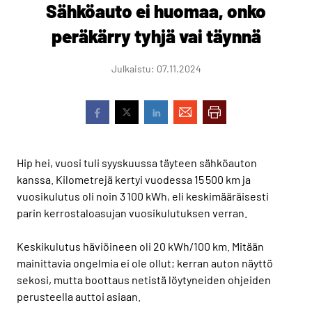
Sähköauto ei huomaa, onko
peräkärry tyhjä vai täynnä
Julkaistu: 07.11.2024
Hip hei, vuosi tuli syyskuussa täyteen sähköauton
kanssa. Kilometrejä kertyi vuodessa 15 500 km ja
vuosikulutus oli noin 3 100 kWh, eli keskimääräisesti
parin kerrostaloasujan vuosikulutuksen verran.
Keskikulutus häviöineen oli 20 kWh/100 km. Mitään
mainittavia ongelmia ei ole ollut; kerran auton näyttö
sekosi, mutta boottaus netistä löytyneiden ohjeiden
perusteella auttoi asiaan.