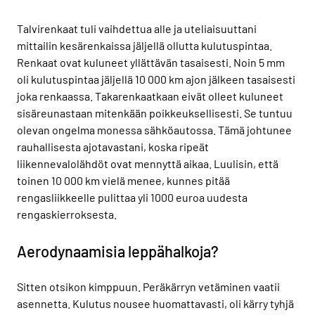
Talvirenkaat tuli vaihdettua alle ja uteliaisuuttani
mittailin kesärenkaissa jäljellä ollutta kulutuspintaa.
Renkaat ovat kuluneet yllättävän tasaisesti. Noin 5 mm
oli kulutuspintaa jäljellä 10 000 km ajon jälkeen tasaisesti
joka renkaassa. Takarenkaatkaan eivät olleet kuluneet
sisäreunastaan mitenkään poikkeuksellisesti. Se tuntuu
olevan ongelma monessa sähköautossa. Tämä johtunee
rauhallisesta ajotavastani, koska ripeät
liikennevalolähdöt ovat mennyttä aikaa. Luulisin, että
toinen 10 000 km vielä menee, kunnes pitää
rengasliikkeelle pulittaa yli 1000 euroa uudesta
rengaskierroksesta.
Aerodynaamisia leppähalkoja?
Sitten otsikon kimppuun. Peräkärryn vetäminen vaatii
asennetta. Kulutus nousee huomattavasti, oli kärry tyhjä