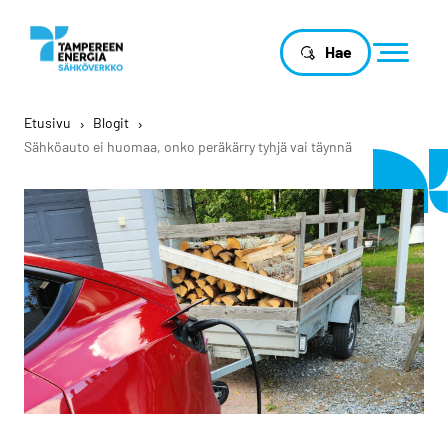
Hae
Etusivu
›
Blogit
›
Sähköauto ei huomaa, onko peräkärry tyhjä vai täynnä