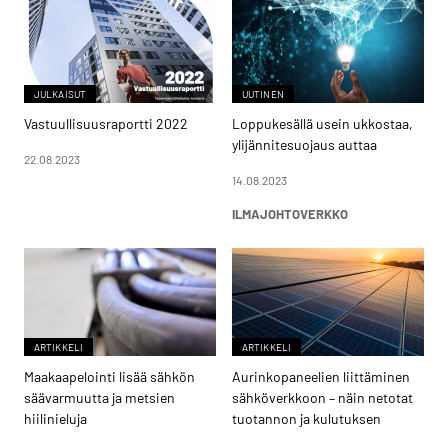
JULKAISUT
UUTINEN
Vastuullisuusraportti 2022
Loppukesällä usein ukkostaa,
ylijännitesuojaus auttaa
22.08.2023
14.08.2023
ILMAJOHTOVERKKO
ARTIKKELI
ARTIKKELI
Maakaapelointi lisää sähkön
Aurinkopaneelien liittäminen
säävarmuutta ja metsien
sähköverkkoon – näin netotat
hiilinieluja
tuotannon ja kulutuksen