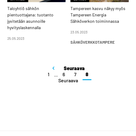
Taloyhtiö sähkön
Tampereen kasvu näkyy myös
pientuottajana: tuotanto
Tampereen Energia
jyvitetään asunnoille
Sähköverkon toiminnassa
hyvityslaskennalla
23.05.2023
25.05.2023
SÄHKÖVERKKO
TAMPERE
Seuraava
1
…
6
7
8
Seuraava