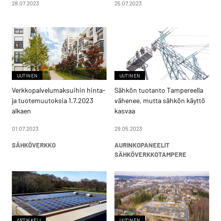
28.07.2023
25.07.2023
UUTINEN
UUTINEN
Verkkopalvelumaksuihin hinta-
Sähkön tuotanto Tampereella
ja tuotemuutoksia 1.7.2023
vähenee, mutta sähkön käyttö
alkaen
kasvaa
01.07.2023
29.05.2023
SÄHKÖVERKKO
AURINKOPANEELIT
SÄHKÖVERKKO
TAMPERE
ARTIKKELI
UUTINEN